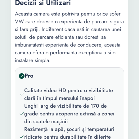
Decizii si Utilizari
Aceasta camera este potrivita pentru orice sofer
VW care doreste o experienta de parcare sigura
si fara griji. Indiferent daca esti in cautarea unei
solutii de parcare eficienta sau doresti sa
imbunatatesti experienta de conducere, aceasta
camera ofera o performanta exceptionala si o
instalare simpla.
Pro
Calitate video HD pentru o vizibilitate
clară în timpul mersului înapoi
Unghi larg de vizibilitate de 170 de
grade pentru acoperire extinsă a zonei
din spatele mașinii
Rezistență la apă, șocuri și temperaturi
ridicate pentru durabilitate în diferite