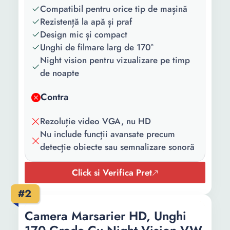
Compatibil pentru orice tip de mașină
Continut
1 x Manual de utilizare 1 X
Rezistență la apă și praf
pachet:
Adaptor auto 1 x Camera
Design mic și compact
DVR 1 x Set accesorii
Unghi de filmare larg de 170°
montaj 1 x Cablu 6 m
Night vision pentru vizualizare pe timp
de noapte
Culoare:
Negru
Senzor de
CMOS
Contra
imagine:
Rezoluție video VGA, nu HD
Inregistrare
VGA
Nu include funcții avansate precum
video:
detecție obiecte sau semnalizare sonoră
Rezolutie
580 x 540
Click si Verifica Pret
video:
#2
Rezolutie foto:
5 Mpx
Camera Marsarier HD, Unghi
Unghi de
170 °