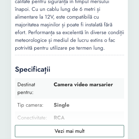
calitate pentru siguranța în timpul mersului
înapoi. Cu un cablu lung de 6 metri și
alimentare la 12V, este compatibilă cu
majoritatea mașinilor și poate fi instalată fără
efort. Performanța sa excelentă în diverse condiții
meteorologice și mediul de lucru extins o fac
potrivită pentru utilizare pe termen lung.
Specificații
Destinat
Camera video marsarier
pentru:
Tip camera:
Single
Conectivitate:
RCA
Functii:
Rezistent la apa Night
Vision Pornire automata