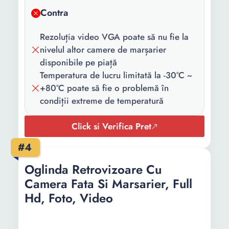
Contra
Format video:
PAL NTSC
Lungime
6 m
Rezoluția video VGA poate să nu fie la
cablu:
nivelul altor camere de marșarier
disponibile pe piață
Temperatura de lucru limitată la -30°C ~
+80°C poate să fie o problemă în
condiții extreme de temperatură
Click si Verifica Pret
#4
Oglinda Retrovizoare Cu
Camera Fata Si Marsarier, Full
Hd, Foto, Video