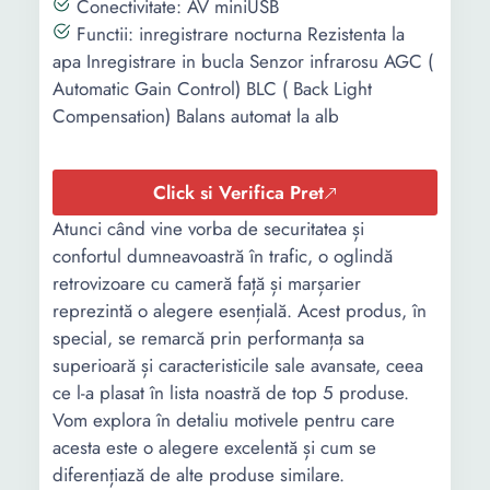
Conectivitate: AV miniUSB
Functii: inregistrare nocturna Rezistenta la
apa Inregistrare in bucla Senzor infrarosu AGC (
Automatic Gain Control) BLC ( Back Light
Compensation) Balans automat la alb
Click si Verifica Pret
Atunci când vine vorba de securitatea și
confortul dumneavoastră în trafic, o oglindă
retrovizoare cu cameră față și marșarier
reprezintă o alegere esențială. Acest produs, în
special, se remarcă prin performanța sa
superioară și caracteristicile sale avansate, ceea
ce l-a plasat în lista noastră de top 5 produse.
Vom explora în detaliu motivele pentru care
acesta este o alegere excelentă și cum se
diferențiază de alte produse similare.