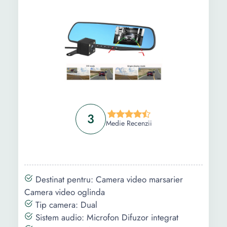
3
Medie Recenzii
Destinat pentru: Camera video marsarier
Camera video oglinda
Tip camera: Dual
Sistem audio: Microfon Difuzor integrat