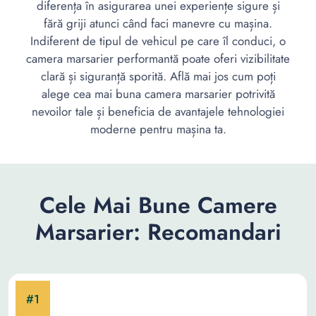
diferența în asigurarea unei experiențe sigure și
fără griji atunci când faci manevre cu mașina.
Indiferent de tipul de vehicul pe care îl conduci, o
camera marsarier performantă poate oferi vizibilitate
clară și siguranță sporită. Află mai jos cum poți
alege cea mai buna camera marsarier potrivită
nevoilor tale și beneficia de avantajele tehnologiei
moderne pentru mașina ta.
Cele Mai Bune Camere
Marsarier: Recomandari