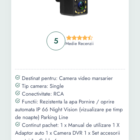
5
Medie Recenzii
Destinat pentru: Camera video marsarier
Tip camera: Single
Conectivitate: RCA
Functii: Rezistenta la apa Pornire / oprire
automata IP 66 Night Vision (vizualizare pe timp
de noapte) Parking Line
Continut pachet: 1 x Manual de utilizare 1 X
Adaptor auto 1 x Camera DVR 1 x Set accesorii