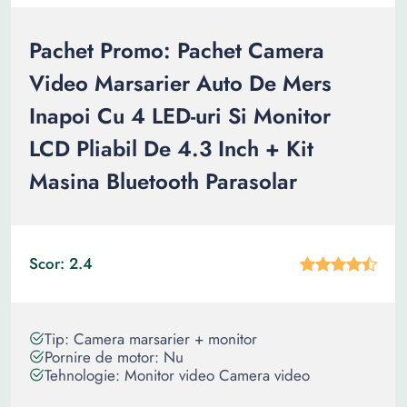
Pachet Promo: Pachet Camera
Video Marsarier Auto De Mers
Inapoi Cu 4 LED-uri Si Monitor
LCD Pliabil De 4.3 Inch + Kit
Masina Bluetooth Parasolar
Scor: 2.4
Tip: Camera marsarier + monitor
Pornire de motor: Nu
Tehnologie: Monitor video Camera video