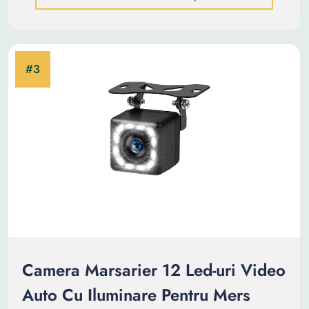
Camera Marsarier 12 Led-uri Video
Auto Cu Iluminare Pentru Mers