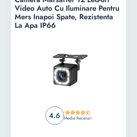
Video Auto Cu Iluminare Pentru
Mers Inapoi Spate, Rezistenta
La Apa IP66
4.6
Medie Recenzii