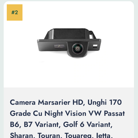
Camera Marsarier HD, Unghi 170
Grade Cu Night Vision VW Passat
B6, B7 Variant, Golf 6 Variant,
Sharan, Touran, Touareg, Jetta,