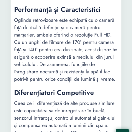
Performanță și Caracteristici
Oglinda retrovizoare este echipată cu o cameră
față de înaltă definiție și o cameră pentru
marșarier, ambele oferind o rezoluție Full HD.
Cu un unghi de filmare de 170° pentru camera
față și 140° pentru cea din spate, acest dispozitiv
asigură o acoperire extinsă a mediului din jurul
vehiculului. De asemenea, funcțiile de
înregistrare nocturnă și rezistența la apă îl fac
potrivit pentru orice condiții de lumină și vreme.
Diferențiatori Competitive
Ceea ce îl diferențiază de alte produse similare
este capacitatea sa de înregistrare în buclă,
senzorul infraroșu, controlul automat al gain-ului
și compensarea automată a luminii din spate.