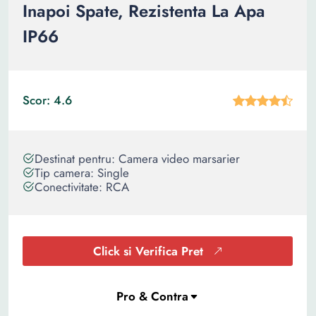
Inapoi Spate, Rezistenta La Apa
IP66
Scor: 4.6
Destinat pentru: Camera video marsarier
Tip camera: Single
Conectivitate: RCA
Click si Verifica Pret