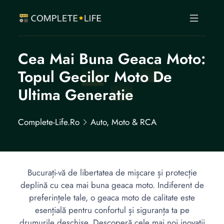
Cea Mai Buna Geaca Moto:
Topul Gecilor Moto De
Ultima Generatie
Complete-Life.ro
Auto, Moto & RCA
Bucurați-vă de libertatea de mișcare și protecție
deplină cu cea mai buna geaca moto. Indiferent de
preferințele tale, o geaca moto de calitate este
esențială pentru confortul și siguranța ta pe
drumurile deschise. Descoperă cele mai noi inovații