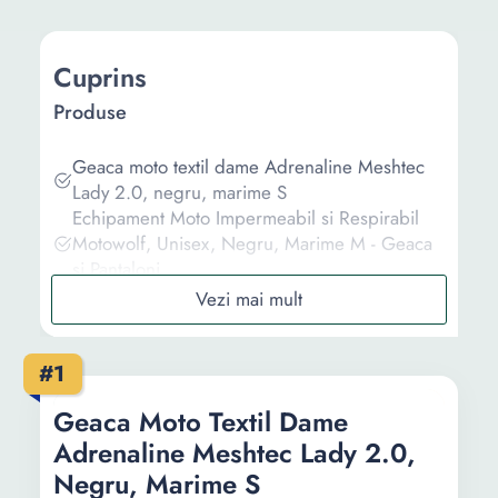
Cuprins
Produse
Geaca moto textil dame Adrenaline Meshtec
Lady 2.0, negru, marime S
Echipament Moto Impermeabil si Respirabil
Motowolf, Unisex, Negru, Marime M - Geaca
si Pantaloni
Costum Moto Ploaie Geaca si Pantaloni OJ
R035 Orange ultra usor XL
Geaca moto textil Adrenaline Pyramid 2.0
#1
negru, marime L
Geaca moto textil Adrenaline Meshtec 2.0,
Geaca Moto Textil Dame
negru/alb, marime L
Adrenaline Meshtec Lady 2.0,
Informații
Negru, Marime S