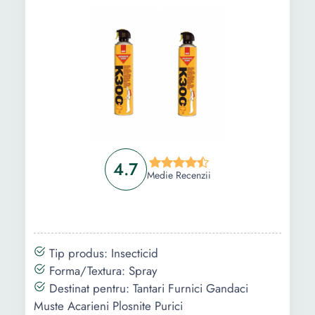
Ghid de cumparare
Intrebari Frecvente
4.7
Medie Recenzii
Tip produs: Insecticid
Forma/Textura: Spray
Destinat pentru: Tantari Furnici Gandaci
Muste Acarieni Plosnite Purici