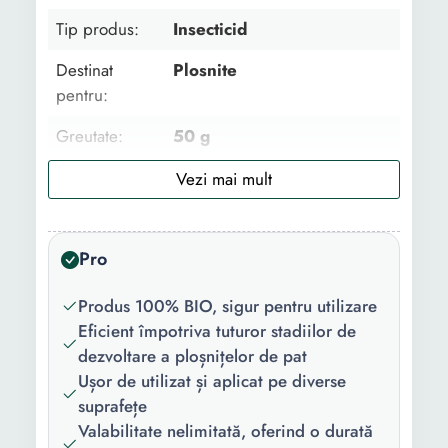
Tip produs:
Insecticid
Destinat
Plosnite
pentru:
Greutate:
50 g
Lungime:
205 mm
Latime:
130 mm
Pro
Adancime:
2 mm
Produs 100% BIO, sigur pentru utilizare
Eficient împotriva tuturor stadiilor de
dezvoltare a ploșnițelor de pat
Ușor de utilizat și aplicat pe diverse
suprafețe
Valabilitate nelimitată, oferind o durată