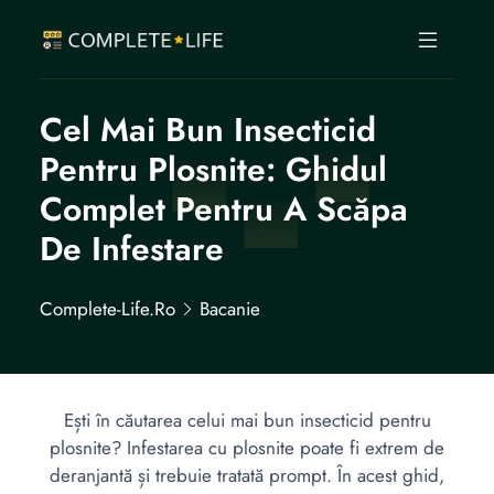
Cel Mai Bun Insecticid
Pentru Plosnite: Ghidul
Complet Pentru A Scăpa
De Infestare
Complete-Life.ro
Bacanie
Ești în căutarea celui mai bun insecticid pentru
plosnite? Infestarea cu plosnite poate fi extrem de
deranjantă și trebuie tratată prompt. În acest ghid,