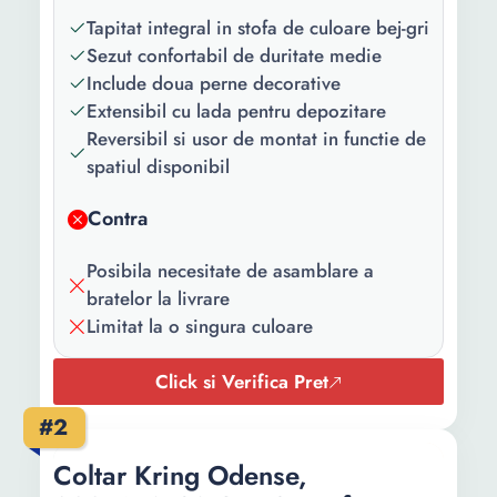
Tapitat integral in stofa de culoare bej-gri
Caracteristici
Reversibila Lada
Sezut confortabil de duritate medie
cheie:
depozitare
Include doua perne decorative
Extensibil cu lada pentru depozitare
Utilizat pentru:
Living
Reversibil si usor de montat in functie de
Material
Stofa
spatiul disponibil
tapiterie:
Contra
Numar perne
2
decorative
Posibila necesitate de asamblare a
incluse:
bratelor la livrare
Limitat la o singura culoare
Material cadru:
Metal
Structura
Arcuri Bonell
Click si Verifica Pret
sezut:
#2
Lungime sezut:
200 cm
Coltar Kring Odense,
Latime sezut:
60 cm