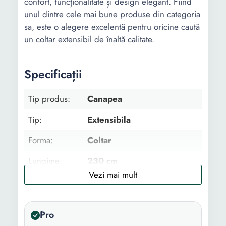
confort, funcționalitate și design elegant. Fiind
unul dintre cele mai bune produse din categoria
sa, este o alegere excelentă pentru oricine caută
un coltar extensibil de înaltă calitate.
Specificații
Tip produs:
Canapea
Tip:
Extensibila
Forma:
Coltar
Lungime:
230 cm
Latime:
150 cm
Culoare:
Gri Bej
Pro
Numar locuri:
4