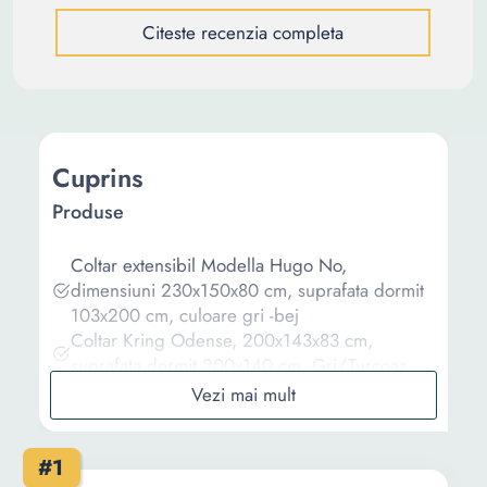
Citeste recenzia completa
Cuprins
Produse
Coltar extensibil Modella Hugo No,
dimensiuni 230x150x80 cm, suprafata dormit
103x200 cm, culoare gri -bej
Coltar Kring Odense, 200x143x83 cm,
suprafata dormit 200x140 cm, Gri/Turcoaz
Coltar Kring Sara, dimensiuni 248x83x143 cm,
suprafata dormit 195x140 cm, culoare albastru
inchis/galben
#1
Coltar extensibil Kring Nero, 225x145x82,