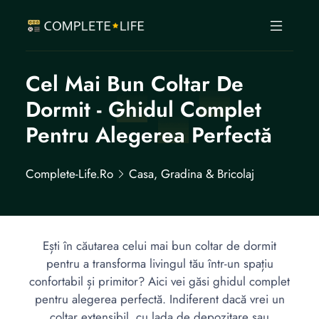
Cel Mai Bun Coltar De
Dormit - Ghidul Complet
Pentru Alegerea Perfectă
Complete-Life.ro
Casa, Gradina & Bricolaj
Ești în căutarea celui mai bun coltar de dormit
pentru a transforma livingul tău într-un spațiu
confortabil și primitor? Aici vei găsi ghidul complet
pentru alegerea perfectă. Indiferent dacă vrei un
coltar extensibil, cu lada de depozitare sau