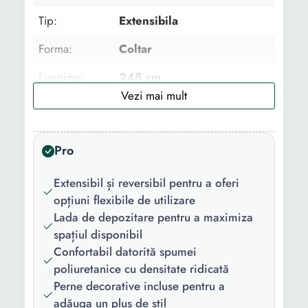
Tip:
Extensibila
Forma:
Coltar
Lungime:
248 cm
Latime:
143 cm
Culoare:
Galben Albastru
Pro
Numar locuri:
3
Extensibil și reversibil pentru a oferi
Caracteristici
Reversibila Lada
opțiuni flexibile de utilizare
cheie:
depozitare
Lada de depozitare pentru a maximiza
spațiul disponibil
Utilizat pentru:
Living
Confortabil datorită spumei
Material
Stofa
poliuretanice cu densitate ridicată
tapiterie:
Perne decorative incluse pentru a
adăuga un plus de stil