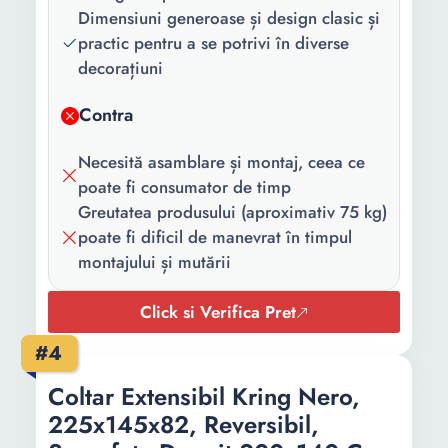
Numar perne
2
Dimensiuni generoase și design clasic și
decorative
practic pentru a se potrivi în diverse
incluse:
decorațiuni
Material cadru:
Lemn
Contra
Structura
Spuma poliuretanica
sezut:
Necesită asamblare și montaj, ceea ce
poate fi consumator de timp
Numar brate:
2 brate
Greutatea produsului (aproximativ 75 kg)
poate fi dificil de manevrat în timpul
Spatiu
Lada
montajului și mutării
depozitare:
Dimensiune
195 x 140
Click si Verifica Pret
suprafata de
#4
dormit (cm):
Coltar Extensibil Kring Nero,
225x145x82, Reversibil,