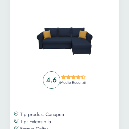
dormit (cm):
Tip montaj:
Stanga Dreapta
4.6
Medie Recenzii
Tip produs: Canapea
Tip: Extensibila
Forma: Coltar