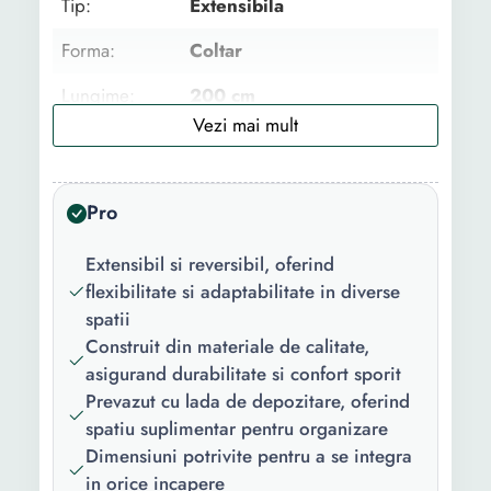
Tip:
Extensibila
Forma:
Coltar
Lungime:
200 cm
Latime:
140 cm
Culoare:
Gri Turcoaz
Pro
Numar locuri:
3
Extensibil si reversibil, oferind
Caracteristici
Extensibila Lada depozitare
flexibilitate si adaptabilitate in diverse
cheie:
spatii
Construit din materiale de calitate,
Utilizat pentru:
Living Hol
asigurand durabilitate si confort sporit
Material
Stofa
Prevazut cu lada de depozitare, oferind
tapiterie:
spatiu suplimentar pentru organizare
Dimensiuni potrivite pentru a se integra
Numar perne
2
in orice incapere