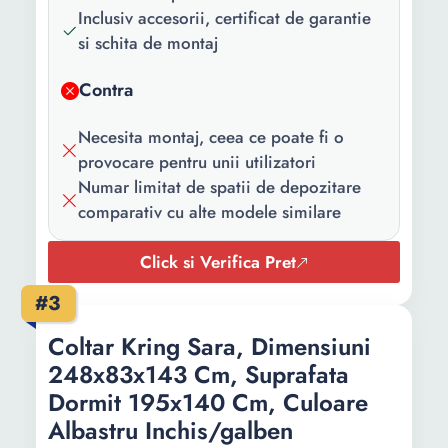
decorative
Inclusiv accesorii, certificat de garantie
incluse:
si schita de montaj
Material cadru:
PAL
Contra
Latime sezut:
75 cm
Necesita montaj, ceea ce poate fi o
Numar brate:
Fara brate
provocare pentru unii utilizatori
Numar limitat de spatii de depozitare
Inaltime spatar:
40 cm
comparativ cu alte modele similare
Spatiu
Lada
depozitare:
Click si Verifica Pret
Numar spatii
1
#3
depozitare:
Coltar Kring Sara, Dimensiuni
Tip extensie:
Doppelliege
248x83x143 Cm, Suprafata
Dormit 195x140 Cm, Culoare
Dimensiune
200 x 140
Albastru Inchis/galben
suprafata de