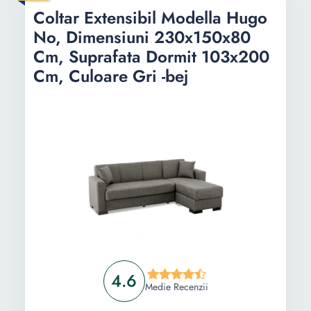
reversibil, suprafata dormit 200x140 cm,
Coltar Extensibil Modella Hugo
negru / gri
No, Dimensiuni 230x150x80
Coltar extensibil Kring Sky, 204x280 cm,
suprafata dormit 230x130, montaj stanga,
Cm, Suprafata Dormit 103x200
culoare albastru
Cm, Culoare Gri -bej
Informații
Ghid de cumparare
Intrebari Frecvente
4.6
Medie Recenzii