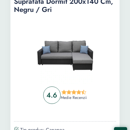
Suprafata Dormit 200x140 Cm,
Negru / Gri
4.6
Medie Recenzii
Tip produs: Canapea