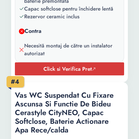
baterie premontată
Material:
Ceramica
Capac softclose pentru închidere lentă
Rezervor ceramic inclus
Caracteristici
Inchidere lenta
cheie:
Contra
Tip spray
Orizontal
bideu:
Necesită montaj de către un instalator
autorizat
Tip evacuare:
Spate
Click si Verifica Pret
Culoare:
Alb
#4
Inaltime:
40 cm
Vas WC Suspendat Cu Fixare
Lungime:
62 cm
Ascunsa Si Functie De Bideu
Latime:
36.5 cm
Cerastyle CityNEO, Capac
Softclose, Baterie Actionare
Diametru
10 cm
Apa Rece/calda
evacuare: