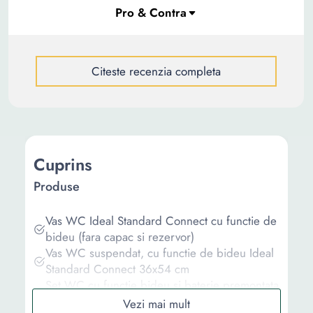
Citeste recenzia completa
Cuprins
Produse
Vas WC Ideal Standard Connect cu functie de
bideu (fara capac si rezervor)
Vas WC suspendat, cu functie de bideu Ideal
Standard Connect 36x54 cm
Set WC cu functie bideu si baterie premontata
Cerastyle Noura back-to-wall, capac softclose