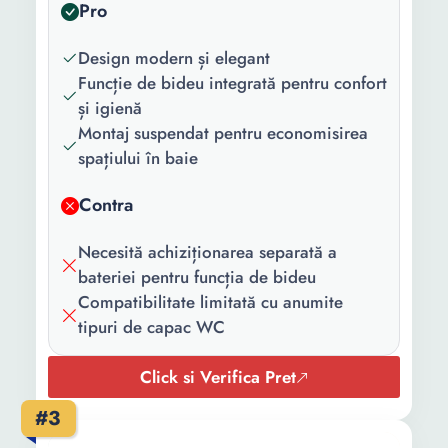
Pro
bideu:
Tip evacuare:
In jos
Design modern și elegant
Funcție de bideu integrată pentru confort
Culoare:
Alb
și igienă
Montaj suspendat pentru economisirea
Continut
1 x Toaleta cu bideu
spațiului în baie
pachet:
Inaltime:
36 cm
Contra
Lungime:
54 cm
Necesită achiziționarea separată a
bateriei pentru funcția de bideu
Compatibilitate limitată cu anumite
tipuri de capac WC
Click si Verifica Pret
#3