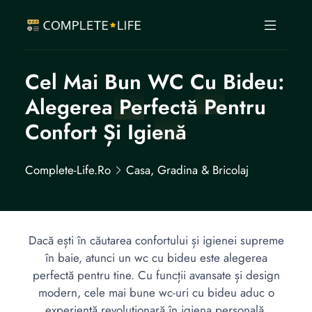
Cel Mai Bun WC Cu Bideu:
Alegerea Perfectă Pentru
Confort Și Igienă
Complete-Life.ro
Casa, Gradina & Bricolaj
Dacă ești în căutarea confortului și igienei supreme
în baie, atunci un wc cu bideu este alegerea
perfectă pentru tine. Cu funcții avansate și design
modern, cele mai bune wc-uri cu bideu aduc o
experiență revoluționară în igiena personală.