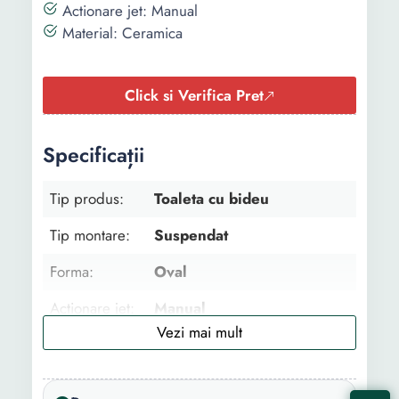
Actionare jet: Manual
Material: Ceramica
Click si Verifica Pret
Specificații
Tip produs:
Toaleta cu bideu
Tip montare:
Suspendat
Forma:
Oval
Actionare jet:
Manual
Material:
Ceramica
Caracteristici
Inchidere lenta