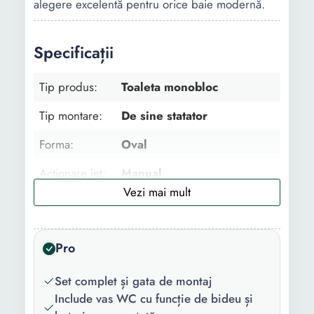
alegere excelentă pentru orice baie modernă.
Specificații
Tip produs:
Toaleta monobloc
Tip montare:
De sine statator
Forma:
Oval
Actionare jet:
Manual
Numar jeturi:
2
Capacitate
6 l
Pro
rezervor:
Numar litri/
3
Set complet și gata de montaj
jet:
Include vas WC cu funcție de bideu și