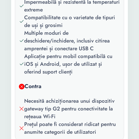
Impermeabilă și rezistentă la temperaturi
inteligenta 2 x Carduri
extreme
Smart:
Da
Compatibilitate cu o varietate de tipuri
de uși și grosimi
Tip usa:
Interior Exterior
Multiple moduri de
deschidere/inchidere, inclusiv citirea
Material usa:
Lemn Otel Fier forjat PVC
amprentei și conectare USB C
Aluminiu
Aplicație pentru mobil compatibilă cu
Tip
Partea dreapta Partea
iOS și Android, ușor de utilizat și
deschidere:
stanga
oferind suport clienți
Grosime usa:
35 mm 55 mm
Contra
Backset:
50 mm
Necesită achiziționarea unui dispozitiv
Tensiune
6 V
gateway tip G2 pentru conectivitate la
alimentare:
rețeaua Wi-Fi
Prețul poate fi considerat ridicat pentru
Lungime:
250 mm
anumite categorii de utilizatori