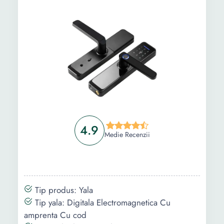
depozit, birou, Negru
Incuietoare inteligenta smart cu amprenta,
SDLOGAL, Yala inteligenta wireless Aplicatie,
Card, Amprenta, Parola, Cheie, compatibil
Android si IOS, pentru dormitor, hotel,
depozit, birou, Negru
Informații
Ghid de cumparare
Intrebari Frecvente
4.9
Medie Recenzii
Tip produs: Yala
Tip yala: Digitala Electromagnetica Cu
amprenta Cu cod