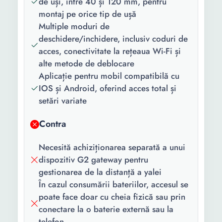
de uși, între 40 și 120 mm, pentru
Tip usa:
Interior Exterior
montaj pe orice tip de ușă
Multiple moduri de
Material usa:
Lemn Otel Fier forjat PVC
deschidere/inchidere, inclusiv coduri de
Aluminiu
acces, conectivitate la rețeaua Wi-Fi și
Tip
Partea dreapta Partea
alte metode de deblocare
deschidere:
stanga
Aplicație pentru mobil compatibilă cu
IOS și Android, oferind acces total și
Grosime usa:
40 mm 120 mm
setări variate
Backset:
68 mm
Contra
Interax:
60 mm
Necesită achiziționarea separată a unui
Tensiune
6 V
dispozitiv G2 gateway pentru
alimentare:
gestionarea de la distanță a yalei
În cazul consumării bateriilor, accesul se
Lungime:
300 mm
poate face doar cu cheia fizică sau prin
Grosime:
20 mm
conectare la o baterie externă sau la
telefon