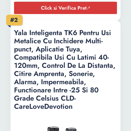
Latime:
60 mm
Click si Verifica Pret
Grosime:
20 mm
#2
Greutate:
1 Kg
Yala Inteligenta TK6 Pentru Usi
Metalice Cu Inchidere Multi-
punct, Aplicatie Tuya,
Compatibila Usi Cu Latimi 40-
120mm, Control De La Distanta,
Citire Amprenta, Sonerie,
Alarma, Impermeabila,
Functionare Intre -25 Si 80
Grade Celsius CLD-
CareLoveDevotion