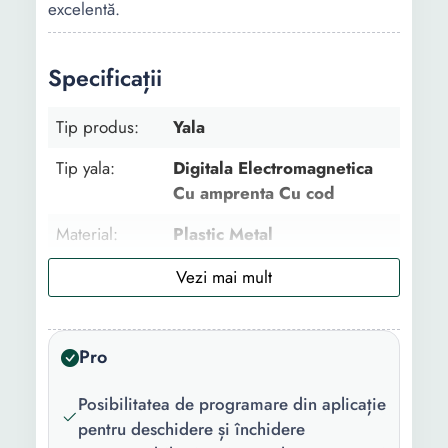
excelentă.
Specificații
Tip produs:
Yala
Tip yala:
Digitala Electromagnetica
Cu amprenta Cu cod
Material:
Plastic Metal
Finisaj:
Negru lucios
Culoare:
Negru
Pro
Continut
1 x Broasca 1 x Manual de
pachet:
utilizare 2 chei 1 x Kit
Posibilitatea de programare din aplicație
suruburi 1 x template de
pentru deschidere și închidere
gaurire 1 x Incuietoare