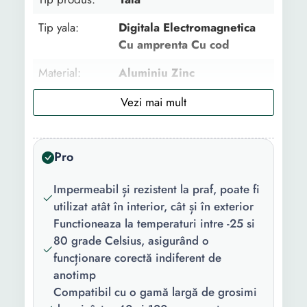
Tip yala:
Digitala Electromagnetica
Cu amprenta Cu cod
Material:
Aluminiu Zinc
Finisaj:
Negru/Argintiu
Culoare:
Negru Argintiu
Pro
Continut
1 x Manual de utilizare in
pachet:
limba romana 1 x Broasca 2
Impermeabil și rezistent la praf, poate fi
chei 1 X Manual de
utilizat atât în interior, cât și în exterior
utilizare in limba engleza 1
Functioneaza la temperaturi intre -25 si
x Kit suruburi 1 x template
80 grade Celsius, asigurând o
de gaurire 1 x Incuietoare
funcționare corectă indiferent de
inteligenta 2 x Carduri
anotimp
Smart:
Da
Compatibil cu o gamă largă de grosimi