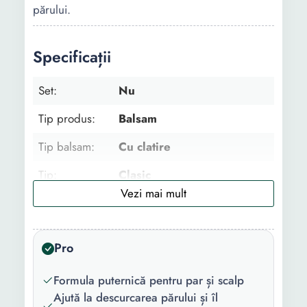
părului.
Specificații
Set:
Nu
Tip produs:
Balsam
Tip balsam:
Cu clatire
Tip:
Clasic
Tip par:
Fragil
Tip scalp:
Normal
Pro
Gama:
Full Resist
Formula puternică pentru par și scalp
Beneficii:
Hidratare Netezire
Ajută la descurcarea părului și îl