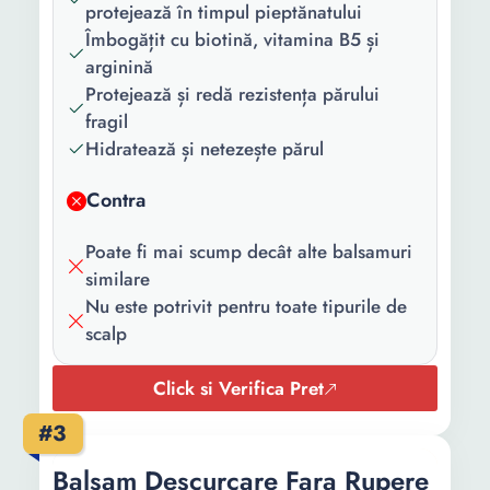
protejează în timpul pieptănatului
Proprietati:
Proteine
Îmbogățit cu biotină, vitamina B5 și
Numar
1
arginină
bucati/set:
Protejează și redă rezistența părului
fragil
Continut
1 x Balsam
Hidratează și netezește părul
pachet:
Contra
Cantitate:
200 ml
Poate fi mai scump decât alte balsamuri
similare
Nu este potrivit pentru toate tipurile de
scalp
Click si Verifica Pret
#3
Balsam Descurcare Fara Rupere