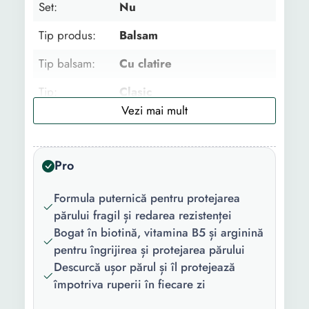
Set:
Nu
Tip produs:
Balsam
Tip balsam:
Cu clatire
Tip:
Clasic
Tip par:
Fragil
Tip scalp:
Normal
Pro
Gama:
Full Resist
Formula puternică pentru protejarea
Beneficii:
Hidratare Netezire
părului fragil și redarea rezistenței
Bogat în biotină, vitamina B5 și arginină
Proprietati:
Proteine
pentru îngrijirea și protejarea părului
Numar
1
Descurcă ușor părul și îl protejează
bucati/set:
împotriva ruperii în fiecare zi
Continut
1 x Balsam