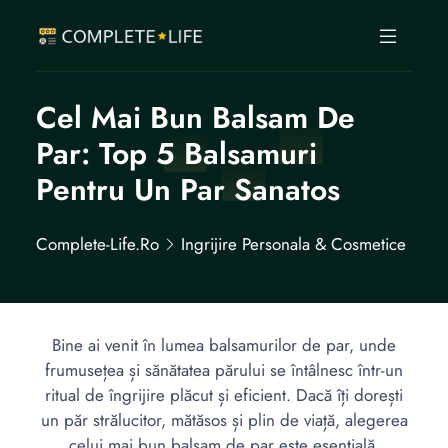
Cel Mai Bun Balsam De
Par: Top 5 Balsamuri
Pentru Un Par Sanatos
Complete-Life.ro
Ingrijire Personala & Cosmetice
Bine ai venit în lumea balsamurilor de par, unde
frumusețea și sănătatea părului se întâlnesc într-un
ritual de îngrijire plăcut și eficient. Dacă îți dorești
un păr strălucitor, mătăsos și plin de viață, alegerea
celui mai bun balsam de par este esențială.