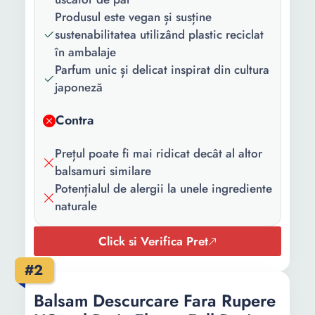
Cantitate:
440 ml
Produsul este vegan și susține
sustenabilitatea utilizând plastic reciclat
în ambalaje
Parfum unic și delicat inspirat din cultura
japoneză
Contra
Prețul poate fi mai ridicat decât al altor
balsamuri similare
Potențialul de alergii la unele ingrediente
naturale
Click si Verifica Pret
#2
Balsam Descurcare Fara Rupere