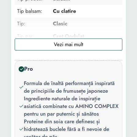
Tip balsam:
Cu clatire
Tip:
Clasic
Tip par:
Cret Ondulat
Gama:
Curls&Waves
Beneficii:
Hidratant Reparare Bucle
Pro
bine definite
Proprietati:
Aminoacizi Vegan
Formula de înaltă performanță inspirată
Ingrediente naturale
de principiile de frumusețe japoneze
Ingrediente naturale de inspirație
Numar
1
asiatică combinate cu AMINO COMPLEX
bucati/set:
pentru un par puternic și sănătos
Proteine din soia care definesc și
Continut
1 x Balsam
hidratează buclele fără a fi nevoie de
pachet:
uscător de păr