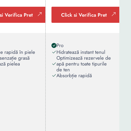
si Verifica Pret
Click si Verifica Pret
Pro
e rapidă în piele
Hidratează instant tenul
senzație grasă
Optimizează rezervele de
ază pielea
apă pentru toate tipurile
de ten
Absorbție rapidă