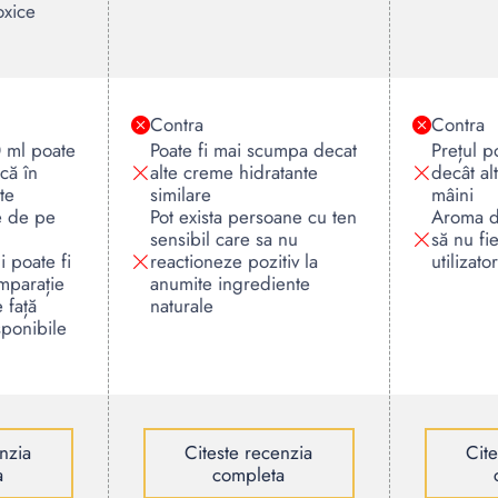
oxice
Contra
Contra
0 ml poate
Poate fi mai scumpa decat
Prețul po
că în
alte creme hidratante
decât al
te
similare
mâini
e de pe
Pot exista persoane cu ten
Aroma d
sensibil care sa nu
să nu fi
i poate fi
reactioneze pozitiv la
utilizator
omparație
anumite ingrediente
 față
naturale
sponibile
nzia
Citeste recenzia
Cit
a
completa