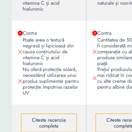
vitamina C și acid
naturale și non-t
hialuronic
Contra
Contra
Poate avea o textură
Cantitatea de 5
negresă și lipicioasă din
fi considerată mi
cauza conținutului de
comparație cu al
vitamina C și acid
produse similar
hialuronic
piață
Nu oferă protecție solară,
Prețul produsulu
necesitând utilizarea unui
mai ridicat în c
produs suplimentar pentru
cu alte creme de
protecție împotriva razelor
pentru albire di
UV
Citeste recenzia
Citeste rece
completa
complet