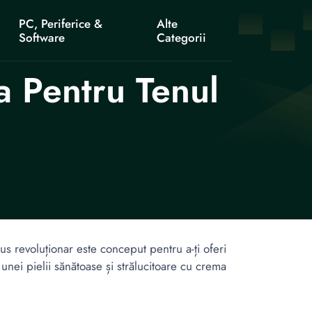
PC, Periferice &
Alte
Software
Categorii
 Pentru Tenul
s revoluționar este conceput pentru a-ți oferi
 unei pielii sănătoase și strălucitoare cu crema