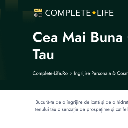
Cea Mai Buna 
Tau
Complete-Life.ro
Ingrijire Personala & Cosm
Bucură-te de o îngrijire delicată și de o hid
tenului tău o senzație de prospețime și catifel