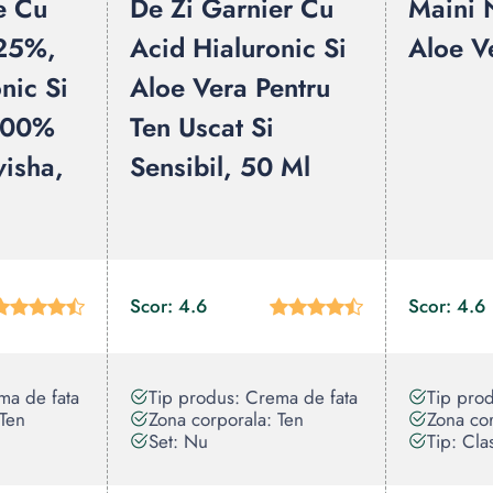
e Cu
De Zi Garnier Cu
Maini 
 25%,
Acid Hialuronic Si
Aloe V
nic Si
Aloe Vera Pentru
 100%
Ten Uscat Si
visha,
Sensibil, 50 Ml
Scor: 4.6
Scor: 4.6
ma de fata
Tip produs: Crema de fata
Tip pro
 Ten
Zona corporala: Ten
Zona cor
Set: Nu
Tip: Cla