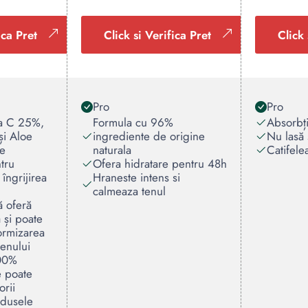
ica Pret
Click si Verifica Pret
Click 
Pro
Pro
na C 25%,
Formula cu 96%
Absorbți
și Aloe
ingrediente de origine
Nu lasă 
te
naturala
Catifele
tru
Ofera hidratare pentru 48h
 îngrijirea
Hraneste intens si
calmeaza tenul
ă oferă
 și poate
formizarea
tenului
100%
e poate
rii
odusele