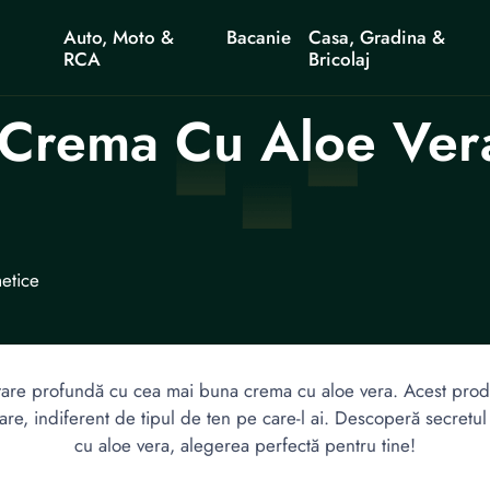
Auto, Moto &
Bacanie
Casa, Gradina &
RCA
Bricolaj
Crema Cu Aloe Vera
etice
ratare profundă cu cea mai buna crema cu aloe vera. Acest produ
are, indiferent de tipul de ten pe care-l ai. Descoperă secretul
cu aloe vera, alegerea perfectă pentru tine!