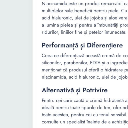
Niacinamida este un produs remarcabil care
multiplelor sale beneficii pentru piele. Cu
acid hialuronic, ulei de jojoba și aloe ve
a lumina pielea și pentru a îmbunătăți pr
ridurilor, liniilor fine și petelor întunecate.
Performanță și Diferențiere
Ceea ce diferențiază această cremă de comp
siliconilor, parabenilor, EDTA și a ingred
menționat că produsul oferă o hidratare p
niacinamida, acid hialuronic, ulei de jojob
Alternativă și Potrivire
Pentru cei care caută o cremă hidratantă a
ideală pentru toate tipurile de ten, oferin
toate acestea, pentru cei cu tenul sensibil s
consulte un specialist înainte de a achiziț