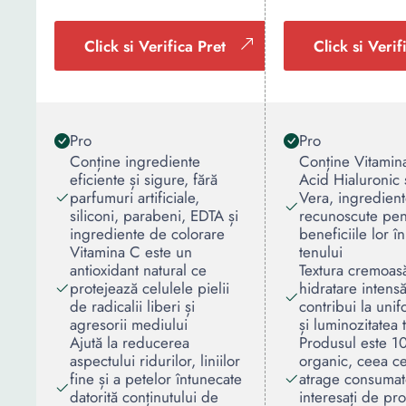
Click si Verifica Pret
Click si Verif
Pro
Pro
Conține ingrediente
Conține Vitami
eficiente și sigure, fără
Acid Hialuronic 
parfumuri artificiale,
Vera, ingredien
siliconi, parabeni, EDTA și
recunoscute pen
ingrediente de colorare
beneficiile lor în
Vitamina C este un
tenului
antioxidant natural ce
Textura cremoas
protejează celulele pielii
hidratare intensă
de radicalii liberi și
contribui la uni
agresorii mediului
și luminozitatea 
Ajută la reducerea
Produsul este 
aspectului ridurilor, liniilor
organic, ceea c
fine și a petelor întunecate
atrage consumato
datorită conținutului de
interesați de pr