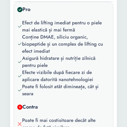
Pro
Forma/Textura:
Crema
Proprietati:
Acid glicolic
Efect de lifting imediat pentru o piele
mai elastică și mai fermă
Continut
1 x Crema
Conține DMAE, siliciu organic,
pachet:
biopeptide și un complex de lifting cu
efect imediat
Cantitate:
50 ml
Asigură hidratare și nutriție zilnică
pentru piele
Efecte vizibile după fiecare zi de
aplicare datorită nanotehnologiei
Poate fi folosit atât dimineața, cât și
seara
Contra
Poate fi mai costisitoare decât alte