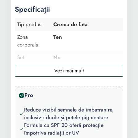
Specificații
Tip produs:
Crema de fata
Zona
Ten
corporala:
Set:
Nu
Utilizare:
Zi
Tip:
Clasic
Pro
Varsta:
45+ ani
Gama:
Age Specialist
Reduce vizibil semnele de imbatranire,
inclusiv ridurile și petele pigmentare
Tipul de ten:
Cu imperfectiuni Matur
Formula cu SPF 20 oferă protecție
împotriva radiațiilor UV
Protectie
20 SPF