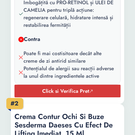
Imbogățită cu PRO-RETINOL și ULEI DE
solara:
CAMELIA pentru triplă acțiune:
Forma/Textura:
Crema
regenerare celulară, hidratare intensă și
restabilirea fermității
Proprietati:
Retinol
Contra
Continut
1 x Crema
pachet:
Poate fi mai costisitoare decât alte
Cantitate:
50 ml
creme de zi antirid similare
Potențialul de alergii sau reacții adverse
la unul dintre ingredientele active
Click si Verifica Pret
#2
Crema Contur Ochi Si Buze
Sesderma Daeses Cu Efect De
Lifting Imediat, 15 Ml