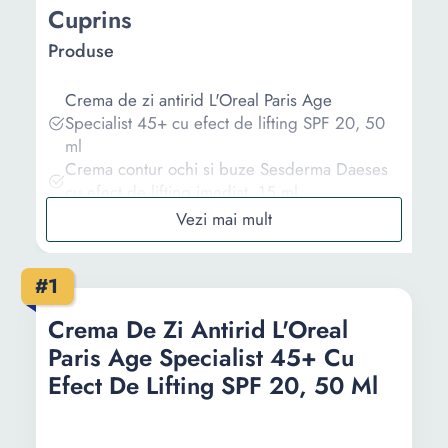
Cuprins
Produse
Crema de zi antirid L'Oreal Paris Age
Specialist 45+ cu efect de lifting SPF 20, 50
ml
Crema contur ochi si buze Sesderma Daeses
cu efect de lifting imediat, 15 ml
Crema pentru fata Sesderma Daeses cu efect
de lifting imediat, 50 ml
Crema de zi tratament Olay Regenerist 3-Point
#1
cu efect lifting si protectie solara +30 - 50ml
Crema lifting pentru ochi Anew, Avon, Efect
Crema De Zi Antirid L'Oreal
de netezire
Paris Age Specialist 45+ Cu
Informații
Efect De Lifting SPF 20, 50 Ml
Ghid de cumparare