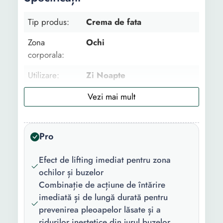
Tip produs:
Crema de fata
Zona
Ochi
corporala:
Utilizare:
Zi Noapte
Tip:
Dermatocosmetic
Tipul de ten:
Uscat Gras Matur Normal
Pro
Forma/Textura:
Crema
Proprietati:
Acid hialuronic Aloe vera
Efect de lifting imediat pentru zona
ochilor și buzelor
Continut
1 x Crema
Combinație de acțiune de întărire
pachet:
imediată și de lungă durată pentru
prevenirea pleoapelor lăsate și a
Cantitate:
15 ml
ridurilor inestetice din jurul buzelor