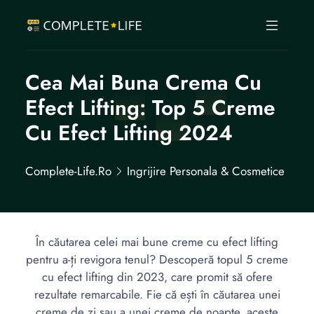
Cea Mai Buna Crema Cu
Efect Lifting: Top 5 Creme
Cu Efect Lifting 2024
Complete-Life.ro
Ingrijire Personala & Cosmetice
În căutarea celei mai bune creme cu efect lifting
pentru a-ți revigora tenul? Descoperă topul 5 creme
cu efect lifting din 2023, care promit să ofere
rezultate remarcabile. Fie că ești în căutarea unei
creme de zi sau a unei creme de noapte, aceste