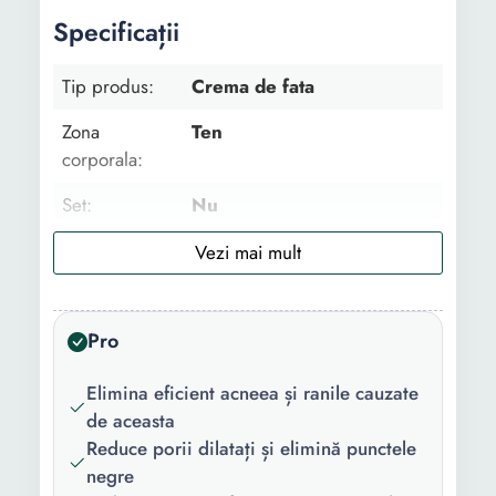
Specificații
Tip produs:
Crema de fata
Zona
Ten
corporala:
Set:
Nu
Utilizare:
Zi Noapte
Tip:
Luxury Dermatocosmetic
Profesional
Pro
Ingredient
Colagen Aloe Vera
Elimina eficient acneea și ranile cauzate
principal:
Vitamina E Acid Hialuronic
de aceasta
Acid azelaic Retinol
Reduce porii dilatați și elimină punctele
(Vitamina A)
negre