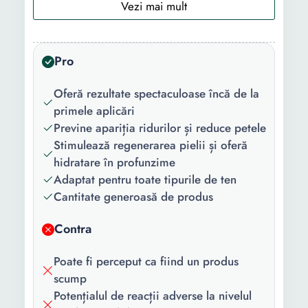
Utilizare:
Zi Noapte
Tip:
Luxury Profesional
Pro
Ingredient
Retinol (Vitamina A)
principal:
Oferă rezultate spectaculoase încă de la
Varsta:
25+ ani
primele aplicări
Previne apariția ridurilor și reduce petele
Gama:
Anti-Age (Anti Rid)
Stimulează regenerarea pielii și oferă
hidratare în profunzime
Tipul de ten:
Gras Mixt Cu imperfectiuni
Adaptat pentru toate tipurile de ten
Sensibil Matur Normal
Cantitate generoasă de produs
Protectie
Fara
solara:
Contra
Forma/Textura:
Crema
Poate fi perceput ca fiind un produs
scump
Proprietati:
Anti rid
Potențialul de reacții adverse la nivelul