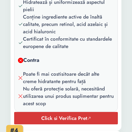
Varsta:
18+ ani Toate varstele 30+
Hidratează și uniformizează aspectul
ani 25+ ani 40+ ani 35+
pielii
ani 20+ ani 50+ ani 45+
Conține ingrediente active de înaltă
ani 55+ ani 15+ ani 60+
calitate, precum retinol, acid azelaic și
ani 65+ ani
acid hialuronic
Certificat în conformitate cu standardele
Gama:
Profesional Anti Age Anti-
europene de calitate
rid Anti-Wrinkle Acne
AcneClear Aloe Vera Anti
Contra
imbatranire Acid
Hialuronic COLAGEN
Poate fi mai costisitoare decât alte
Regenerare
creme hidratante pentru față
Nu oferă protecție solară, necesitând
Tipul de ten:
Uscat Gras Mixt Cu
utilizarea unui produs suplimentar pentru
imperfectiuni Sensibil
acest scop
Matur Atopic Normal
Protectie
Fara
Click si Verifica Pret
solara:
#4