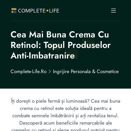
Cea Mai Buna Crema Cu
Retinol: Topul Produselor
Anti-Imbatranire
Complete-Life.ro
Ingrijire Personala & Cosmetice
Îți dorești o piele fermă și luminoasă? Cea mai buna
crema cu retinol este soluția ideală pentru a
combate semnele îmbătrânirii și a-ți revitaliza tenul.
Descoperă acum beneficiile remarcabile ale
cremelor cu retinol și alege produsul potrivit pentru