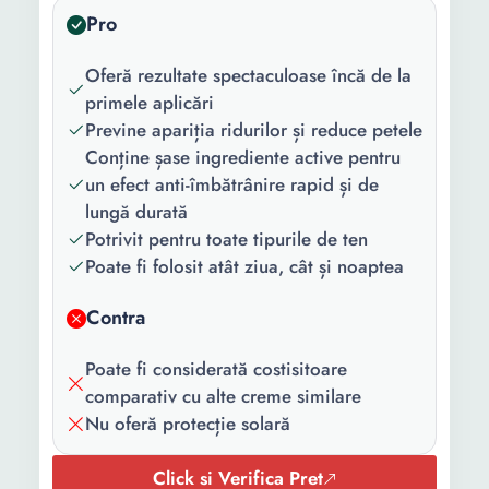
Pro
Ingredient
Vitamina A Vitamina E
principal:
Acid Hialuronic Peptide
Oferă rezultate spectaculoase încă de la
Retinol Extract de melc
primele aplicări
Niacinamida Retinol
Previne apariția ridurilor și reduce petele
(Vitamina A)
Conține șase ingrediente active pentru
Varsta:
18+ ani 30+ ani 25+ ani
un efect anti-îmbătrânire rapid și de
40+ ani 35+ ani 20+ ani
lungă durată
50+ ani 45+ ani 55+ ani
Potrivit pentru toate tipurile de ten
60+ ani 65+ ani
Poate fi folosit atât ziua, cât și noaptea
Gama:
Retinol
Contra
Tipul de ten:
Uscat Gras Mixt Cu
Poate fi considerată costisitoare
imperfectiuni Sensibil
comparativ cu alte creme similare
Matur Normal
Nu oferă protecție solară
Protectie
Fara
solara:
Click si Verifica Pret