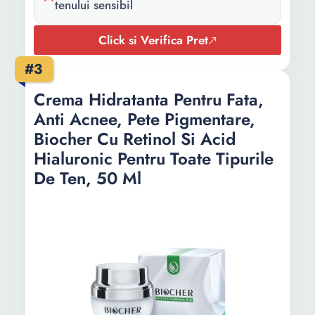
Continut
1 x Crema fata 1 x Crema
tenului sensibil
pachet:
ochi
Click si Verifica Pret
Cantitate:
55 ml
#3
Greutate:
0.6 Kg
Crema Hidratanta Pentru Fata,
Culoare:
Auriu Negru
Anti Acnee, Pete Pigmentare,
Biocher Cu Retinol Si Acid
Hialuronic Pentru Toate Tipurile
De Ten, 50 Ml