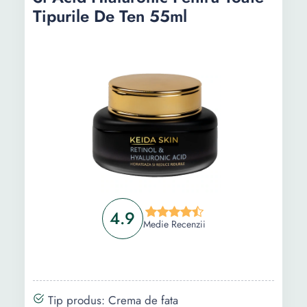
Tipurile De Ten 55ml
Informații
Ghid de cumparare
Intrebari Frecvente
4.9
Medie Recenzii
Tip produs: Crema de fata