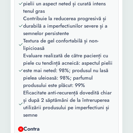
pielii un aspect neted și curată intens
Formula:
Standard
tenul gras
Contribuie la reducerea progresivă și
Beneficii:
Revitalizant Hidratant
durabilă a imperfectiunilor severe și a
Calmant Anti-imperfectiuni
semnelor persistente
Gama:
Effaclar
Textura de gel confortabilă și non-
lipicioasă
Continut
1 x Gel
Evaluare realizată de către pacienți cu
pachet:
piele cu tendință acneică: aspectul pielii
Cantitate:
400 ml
este mai neted: 98%; produsul nu lasă
pielea uleioasă: 98%; parfumul
produsului este plăcut: 99%
Eficacitate anti-recurență dovedită chiar
și după 2 săptămâni de la întreruperea
utilizării produsului pe imperfectiuni și
semne
Contra