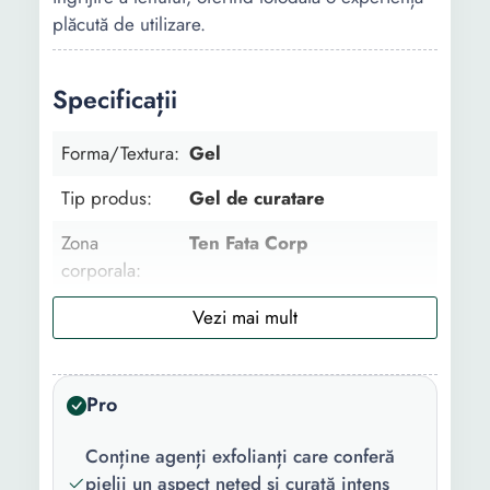
plăcută de utilizare.
Specificații
Forma/Textura:
Gel
Tip produs:
Gel de curatare
Zona
Ten Fata Corp
corporala:
Utilizat pentru:
Curatare
Tip:
Dermatocosmetic
Pro
Tipul de ten:
Gras Mixt Cu imperfectiuni
Utilizare:
Zi Noapte
Conține agenți exfolianți care conferă
pielii un aspect neted și curată intens