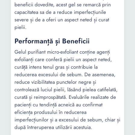
beneficii dovedite, acest gel se remarcă prin
capacitatea sa de a reduce imperfecțiunile
severe și de a oferi un aspect neted și curat
pielii.
Performanță și Beneficii
Gelul purifiant micro-exfoliant conține agenți
exfolianți care conferă pielii un aspect neted,
curăță intens tenul gras și contribuie la
reducerea excesului de sebum. De asemenea,
reduce vizibilitatea punctelor negre și
controlează luciul pielii, lăsând pielea catifelată,
curată și reimprospătată. Evaluările realizate de
pacienți cu tendință acneică au confirmat
eficiența produsului în reducerea
imperfecțiunilor și a excesului de sebum, chiar și
după întreruperea utilizării acestuia.