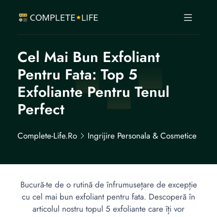
Cel Mai Bun Exfoliant
Pentru Fata: Top 5
Exfoliante Pentru Tenul
Perfect
Complete-Life.ro
Ingrijire Personala & Cosmetice
Bucură-te de o rutină de înfrumusețare de excepție
cu cel mai bun exfoliant pentru fata. Descoperă în
articolul nostru topul 5 exfoliante care îți vor