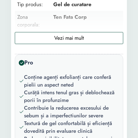
Tip produs:
Gel de curatare
Zona
Ten Fata Corp
corporala:
Utilizat pentru:
Curatare
Tip:
Dermatocosmetic
Pro
Tipul de ten:
Gras Mixt Cu imperfectiuni
Utilizare:
Zi Noapte
Conține agenți exfolianți care conferă
pielii un aspect neted
Formula:
Standard
Curăță intens tenul gras și deblochează
porii în profunzime
Beneficii:
Revitalizant Hidratant
Contribuie la reducerea excesului de
Calmant Anti-imperfectiuni
sebum și a imperfectiunilor severe
Gama:
Effaclar
Textură de gel confortabilă și eficiență
dovedită prin evaluare clinică
Continut
1 x Gel