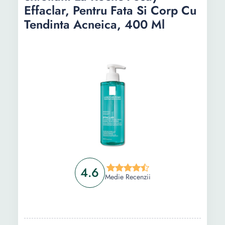
Purito, 100 ml
Effaclar, Pentru Fata Si Corp Cu
Tendinta Acneica, 400 Ml
Informații
Ghid de cumparare
Intrebari Frecvente
4.6
Medie Recenzii