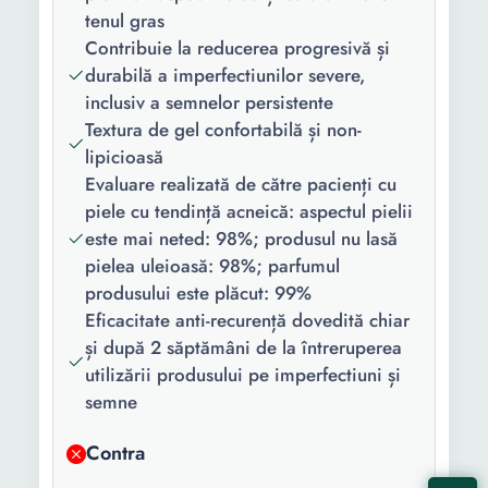
Formula:
Standard
tenul gras
Contribuie la reducerea progresivă și
Beneficii:
Revitalizant Hidratant
durabilă a imperfectiunilor severe,
Calmant Anti-imperfectiuni
inclusiv a semnelor persistente
Gama:
Effaclar
Textura de gel confortabilă și non-
lipicioasă
Continut
1 x Gel
Evaluare realizată de către pacienți cu
pachet:
piele cu tendință acneică: aspectul pielii
Cantitate:
200 ml
este mai neted: 98%; produsul nu lasă
pielea uleioasă: 98%; parfumul
produsului este plăcut: 99%
Eficacitate anti-recurență dovedită chiar
și după 2 săptămâni de la întreruperea
utilizării produsului pe imperfectiuni și
semne
Contra