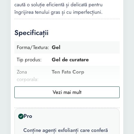
caută o soluție eficientă și delicată pentru
îngrijirea tenului gras și cu imperfecțiuni.
Specificații
Forma/Textura:
Gel
Tip produs:
Gel de curatare
Zona
Ten Fata Corp
corporala:
Utilizat pentru:
Curatare
Tip:
Dermatocosmetic
Pro
Tipul de ten:
Gras Mixt Cu imperfectiuni
Utilizare:
Zi Noapte
Conține agenți exfolianți care conferă