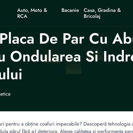
Auto, Moto &
Bacanie
Casa, Gradina &
RCA
Bricolaj
Placa De Par Cu Abu
u Ondularea Si Indr
ului
etice
ri pentru a obține coafuri impecabile? Descoperă tehnologia av
ula părul fără a-l deteriora. Alege calitatea și performanța pen