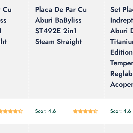
r Cu
Placa De Par Cu
Set Pl
ss
Aburi BaByliss
Indrept
1
ST492E 2in1
Aburi 
ht
Steam Straight
Titani
Edition
Temper
Reglabi
Acoper
Scor: 4.6
Scor: 4.6