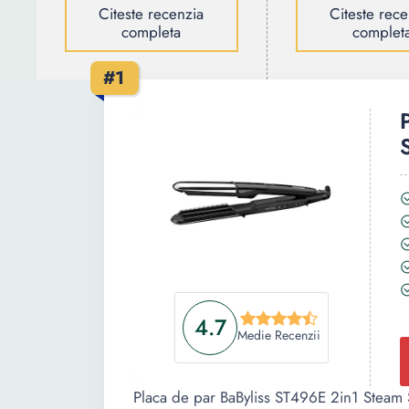
Citeste recenzia
Citeste rece
completa
complet
#1
4.7
Medie Recenzii
Placa de par BaByliss ST496E 2in1 Steam S