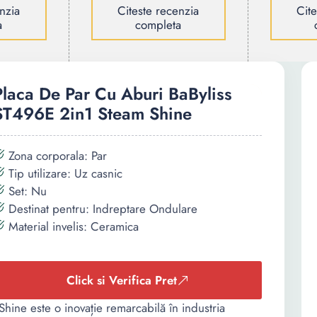
nzia
Citeste recenzia
Cit
a
completa
Placa De Par Cu Aburi BaByliss
ST496E 2in1 Steam Shine
Zona corporala: Par
Tip utilizare: Uz casnic
Set: Nu
Destinat pentru: Indreptare Ondulare
Material invelis: Ceramica
Click si Verifica Pret
hine este o inovație remarcabilă în industria