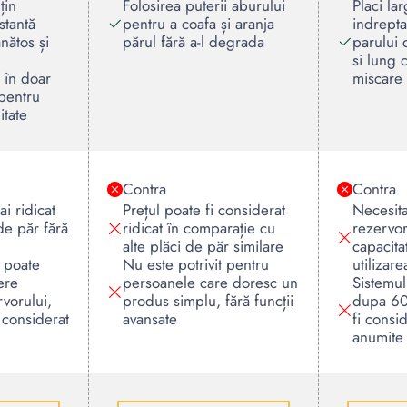
țin
Folosirea puterii aburului
Placi la
stantă
pentru a coafa și aranja
indrepta
nătos și
părul fără a-l degrada
parului
si lung 
e în doar
miscare
pentru
itate
Contra
Contra
ai ridicat
Prețul poate fi considerat
Necesit
de păr fără
ridicat în comparație cu
rezervor
alte plăci de păr similare
capacita
 poate
Nu este potrivit pentru
utilizar
ere
persoanele care doresc un
Sistemul
rvorului,
produs simplu, fără funcții
dupa 60
 considerat
avansate
fi consi
anumite u