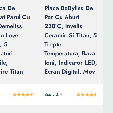
aca De
Placa BaByliss De
at Parul Cu
Par Cu Aburi
Demeliss
230ºC, Invelis
um Love
Ceramic Si Titan, 5
, 5
Trepte
aturi
Temperatura, Baza
le,
Ioni, Indicator LED,
ire Titan
Ecran Digital, Mov
Scor: 2.4