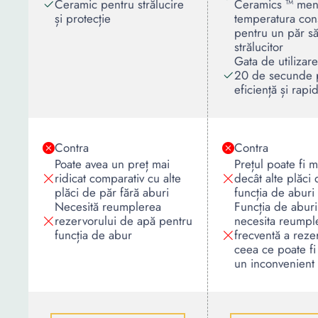
Ceramic pentru strălucire
Ceramics ™ men
și protecție
temperatura con
pentru un păr să
strălucitor
Gata de utilizar
20 de secunde 
eficiență și rapid
Contra
Contra
Poate avea un preț mai
Prețul poate fi m
ridicat comparativ cu alte
decât alte plăci 
plăci de păr fără aburi
funcția de aburi
Necesită reumplerea
Funcția de aburi
rezervorului de apă pentru
necesita reumpl
funcția de abur
frecventă a reze
ceea ce poate fi
un inconvenient