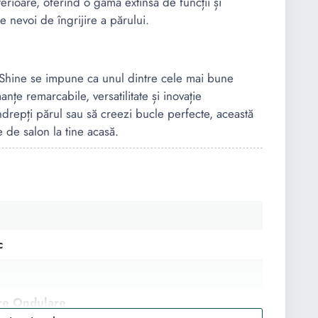
terioare, oferind o gamă extinsă de funcții și
te nevoi de îngrijire a părului.
Shine se impune ca unul dintre cele mai bune
țe remarcabile, versatilitate și inovație
îndrepți părul sau să creezi bucle perfecte, această
 de salon la tine acasă.
c
re Ondulare