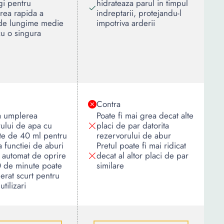
rgi pentru
hidrateaza parul in timpul
rea rapida a
indreptarii, protejandu-l
 de lungime medie
impotriva arderii
cu o singura
Contra
a umplerea
Poate fi mai grea decat alte
ului de apa cu
placi de par datorita
te de 40 ml pentru
rezervorului de abur
ea functiei de aburi
Pretul poate fi mai ridicat
 automat de oprire
decat al altor placi de par
 de minute poate
similare
derat scurt pentru
tilizari