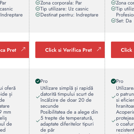
Par
Zona corporala: Par
Zona cor
 casnic
Tip utilizare: Uz casnic
Tip util
 Indreptare
Destinat pentru: Indreptare
Profesio
Set: Da
ica Pret
Click si Verifica Pret
Click 
Pro
Pro
ui oferă
Utilizare simplă și rapidă
Utilizar
ide și
datorită timpului scurt de
o patru
 de
încălzire de doar 20 de
si efici
atare
secunde
hranitoa
 39 mm
Posibilitatea de a alege din
Acoperir
eliș
5 trepte de temperatură,
protejea
mul de
adaptate diferitelor tipuri
o coafur
ced
de păr
rezisten