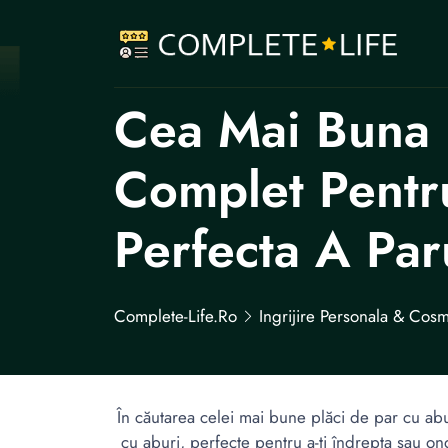
Cea Mai Buna 
Complet Pentr
Perfecta A Par
Complete-Life.ro
Ingrijire Personala & Cosm
În căutarea celei mai bune plăci de par cu abu
cu aburi, perfecte pentru a-ți îndrepta sau ond