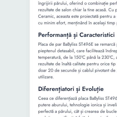
îngrijirii părului, oferind o combinație pe
rezultate de salon chiar la tine acasă. Cu
Ceramic, aceasta este proiectată pentru a 
cu minim efort, menținând în același timp 
Performanță și Caracteristici
Placa de par BaByliss ST496E se remarcă pr
pieptenul detasabil, care facilitează îndre
temperatură, de la 150°C până la 230°C, a
rezultate de înaltă calitate pentru orice t
doar 20 de secunde și cablul pivotant de 2
utilizare.
Diferențiatori și Evoluție
Ceea ce diferențiază placa BaByliss ST496
putere aburului, tehnologie ionica și inve
perfectă a părului, cât și crearea de bucle 