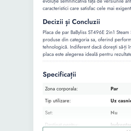
evoluție semnificativă față de versiunile an
caracteristici care satisfac cele mai exigen
Decizii și Concluzii
Placa de par BaByliss ST496E 2in1 Steam 
produse din categoria sa, oferind performan
tehnologică. Indiferent dacă dorești să-ți 
placa este alegerea ideală pentru rezultate
Specificații
Zona corporala:
Par
Tip utilizare:
Uz casni
Set:
Nu
Destinat pentru:
Indrepta