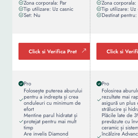
Zona corporala: Par
Zona corporala: 
Tip utilizare: Uz casnic
Tip utilizare: Uz
Set: Nu
Destinat pentru:
Click si Verifica Pret
Click si Verif
Pro
Pro
Folosește puterea aburului
Folosirea aburul
pentru a indrepta și crea
rezultate mai rap
onduleuri cu minimum de
asigură un plus
efort
strălucire și hidr
Mentine parul hidratat și
Plăcile late de
protejat pentru mai mult
prevăzute cu înv
timp
ceramic și siste
Are invelis Diamond
încălzire Advan