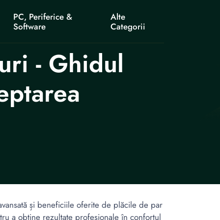
PC, Periferice &
Alte
Software
Categorii
ri - Ghidul
eptarea
ansată și beneficiile oferite de plăcile de par
tru a obține rezultate profesionale în confortul