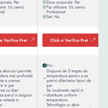
porala: Par
Zona corporala: Par
izare: Uz casnic
Tip utilizare: Uz casnic
nal
Profesional
Set: Nu
si Verifica Pret
Click si Verifica Pret
Pro
ea aburului permite
Dispune de 5 trepte de
ndere mai profunda
temperatura pentru a se
enta a cremei
potrivi diferitelor tipuri de
re in par
par
ea cu titan
Se incalzeste rapid si
za parul si asigura
distribuie uniform
a neteda si
temperatura
ta
Tehnologia cu abur