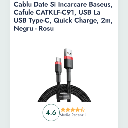
Cablu Date Si Incarcare Baseus,
25W, Transfer date 480 Mbps, USB A la USB-
Cafule CATKLF-C91, USB La
C, Zinc-Aluminiu Nylon, Negru
Cablu de date Compatibil cu iPhone Apple,
USB Type-C, Quick Charge, 2m,
Lightning 8-USB, C601, Lungime 1m, Alb
Negru - Rosu
Informații
Ghid de cumparare
Intrebari Frecvente
4.6
Medie Recenzii