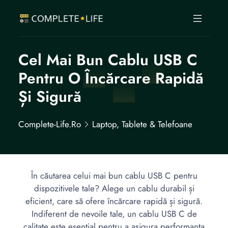
Cel Mai Bun Cablu USB C
Pentru O Încărcare Rapidă
Și Sigură
Complete-Life.ro
Laptop, Tablete & Telefoane
În căutarea celui mai bun cablu USB C pentru
dispozitivele tale? Alege un cablu durabil și
eficient, care să ofere încărcare rapidă și sigură.
Indiferent de nevoile tale, un cablu USB C de
calitate este esențial pentru a asigura performanța