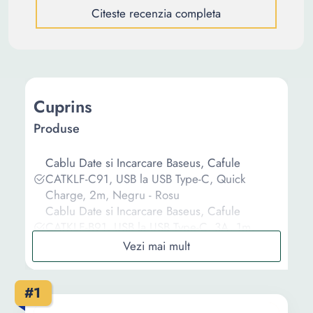
Citeste recenzia completa
Cuprins
Produse
Cablu Date si Incarcare Baseus, Cafule
CATKLF-C91, USB la USB Type-C, Quick
Charge, 2m, Negru - Rosu
Cablu Date si Incarcare Baseus, Cafule
CATKLF-B91, USB la USB Type-C, 3A, 1m,
Negru - Rosu
Cablu de date Baseus Cafule PD 2.0 60W,
USB-C la USB-C, 2 metri, 20V, 3A Gri +
#1
Negru
Cablu De Incarcare Tip USB-C, 2m, 5V/5A,