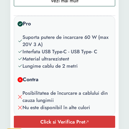
Culoare:
Negru
Continut
1 x Cablu
pachet:
Pro
Model
Universal
Suporta putere de incarcare 60 W (max
compatibil:
20V 3 A)
Interfata USB Type-C - USB Type- C
Material ultrarezistent
Lungime cablu de 2 metri
Contra
Posibilitatea de încurcare a cablului din
cauza lungimii
Nu este disponibil în alte culori
Click si Verifica Pret