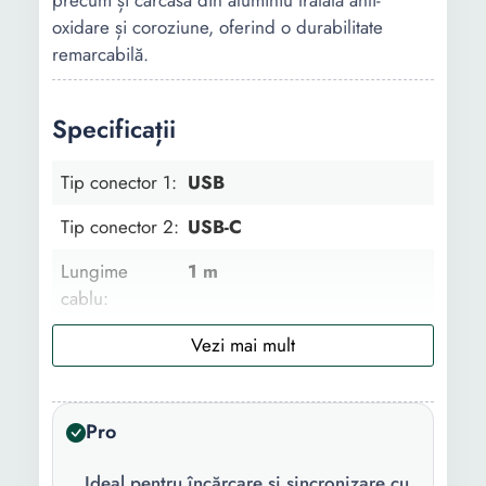
precum și carcasa din aluminiu tratată anti-
oxidare și coroziune, oferind o durabilitate
remarcabilă.
Specificații
Tip conector 1:
USB
Tip conector 2:
USB-C
Lungime
1 m
cablu:
Culoare:
Rosu Negru
Continut
1 x Cablu Incarcare
pachet:
Pro
Model
Universal
Ideal pentru încărcare și sincronizare cu