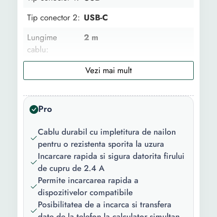
Tip conector 2:
USB-C
Lungime
2 m
cablu:
Culoare:
Rosu Negru
Continut
1 x Cablu Incarcare
pachet:
Pro
Model
Universal
Cablu durabil cu impletitura de nailon
compatibil:
pentru o rezistenta sporita la uzura
Incarcare rapida si sigura datorita firului
de cupru de 2.4 A
Permite incarcarea rapida a
dispozitivelor compatibile
Posibilitatea de a incarca si transfera
date de la telefon la calculator simultan