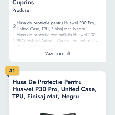
Cuprins
Produse
Husa de protectie pentru Huawei P30 Pro,
United Case, TPU, Finisaj mat, Negru
Husa de protectie compatibila Huawei P30
PRO, Hybrid Antisoc, Carcasa cu inel rotativ
360 si Kickstand, Negru
Husa Protectie Silicon Antisoc Tpu Transparent
Huawei P30 Pro
Husa pentru Huawei P30 Pro, Silicon, Negru,
#1
47423.01
Husa Silicon Transparent, compatibila Huawei
Husa De Protectie Pentru
P30 PRO
Huawei P30 Pro, United Case,
Informații
TPU, Finisaj Mat, Negru
Ghid de cumparare
Intrebari Frecvente