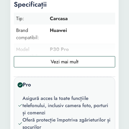
Specificații
Tip:
Carcasa
Brand
Huawei
compatibil:
Model
P30 Pro
compatibil:
Functii:
Anti gravity
Material:
Silicon
Pro
Culoare:
Transparent
Asigură acces la toate funcțiile
telefonului, inclusiv camera foto, porturi
și comenzi
Oferă protecție împotriva zgârieturilor și
șocurilor