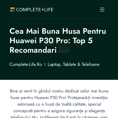
Cea Mai Buna Husa Pentru
Huawei P30 Pro: Top 5
Recomandari
Complete-Life.ro
Laptop, Tablete & Telefoane
Bine ai venit în ghidul nostru dedicat celor mai bune
huse pentru Huawei P30 Pro! Protejează-ți investiția
valoroasă cu o husă de înaltă calitate, special
concepută pentru a asigura siguranța și eleganța
telefonului tău. Indiferent dacă ești în căutarea unei