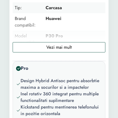
Tip:
Carcasa
Brand
Huawei
compatibil:
Model
P30 Pro
compatibil:
Functii:
Rezistent la socuri Anti
amprenta Rezistent la praf
Rezistent la zgarieturi Anti
Pro
alunecare
Design Hybrid Antisoc pentru absorbtie
Material:
Policarbonat
maxima a socurilor si a impactelor
Inel rotativ 360 integrat pentru multiple
Culoare:
Transparent Negru
functionalitati suplimentare
Continut
- 1 Carcasa
Kickstand pentru mentinerea telefonului
pachet:
in pozitie orizontala