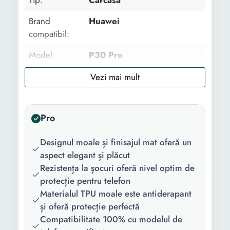
Tip:
Carcasa
Brand
Huawei
compatibil:
Model
P30 Pro
compatibil:
Functii:
Anti alunecare
Material:
TPU
Pro
Culoare:
Negru
Designul moale și finisajul mat oferă un
Continut
1 x husa protectie
aspect elegant și plăcut
pachet:
Rezistența la șocuri oferă nivel optim de
protecție pentru telefon
Materialul TPU moale este antiderapant
și oferă protecție perfectă
Compatibilitate 100% cu modelul de