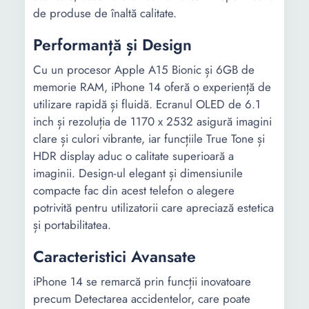
de produse de înaltă calitate.
Porturi:
Lightning
Performanță și Design
Numar
2
camere:
Cu un procesor Apple A15 Bionic și 6GB de
memorie RAM, iPhone 14 oferă o experiență de
Rezolutie
12 MP Wide 12 MP
utilizare rapidă și fluidă. Ecranul OLED de 6.1
camera
Ultrawide
inch și rezoluția de 1170 x 2532 asigură imagini
principala:
clare și culori vibrante, iar funcțiile True Tone și
HDR display aduc o calitate superioară a
Rezolutie
12 Mpx
imaginii. Design-ul elegant și dimensiunile
camera
compacte fac din acest telefon o alegere
frontala:
potrivită pentru utilizatorii care apreciază estetica
Rezolutie
Full HD 4K
și portabilitatea.
video:
Caracteristici Avansate
Caracteristici
Auto focus Detectia fetei
iPhone 14 se remarcă prin funcții inovatoare
foto/video:
Panorama HDR Slow
precum Detectarea accidentelor, care poate
motion Time-lapse Mod