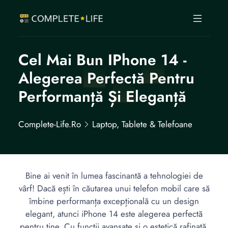
Cel Mai Bun IPhone 14 -
Alegerea Perfectă Pentru
Performanță Și Eleganță
Complete-Life.ro
Laptop, Tablete & Telefoane
Bine ai venit în lumea fascinantă a tehnologiei de
vârf! Dacă ești în căutarea unui telefon mobil care să
îmbine performanța excepțională cu un design
elegant, atunci iPhone 14 este alegerea perfectă
pentru tine. Cu funcții avansate și o estetică rafinată,