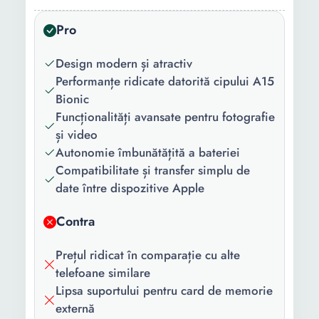
Conectivitate:
Bluetooth Wi-Fi GPS NFC
Incarcare wireless
Pro
Versiune
5.3
Design modern și atractiv
Bluetooth:
Performanțe ridicate datorită cipului A15
Versiune
iOS 16
Bionic
sistem
Funcționalități avansate pentru fotografie
operare:
și video
Autonomie îmbunătățită a bateriei
Model
Apple A15 Bionic
Compatibilitate și transfer simplu de
procesor:
date între dispozitive Apple
Numar nuclee:
6
Contra
Senzori:
Accelerometru Barometru
Giroscop Busola
Prețul ridicat în comparație cu alte
Recunoastere faciala
telefoane similare
Senzor de proximitate
Lipsa suportului pentru card de memorie
Senzor de lumina
externă