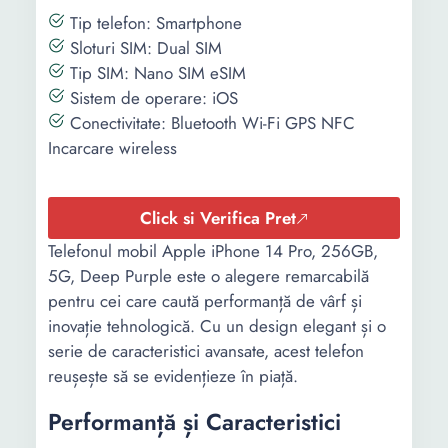
Tip display:
OLED
Tip telefon: Smartphone
Sloturi SIM: Dual SIM
Rezolutie
1170 x 2532
Tip SIM: Nano SIM eSIM
(pixeli):
Sistem de operare: iOS
Conectivitate: Bluetooth Wi-Fi GPS NFC
Functii display:
True tone Haptic touch
Incarcare wireless
2,000,000:1 contrast ratio
800 nits (typ), 1200 nits
(peak) HDR display Wide
Click si Verifica Pret
color (P3)
Telefonul mobil Apple iPhone 14 Pro, 256GB,
Memorie
128 GB
5G, Deep Purple este o alegere remarcabilă
interna:
pentru cei care caută performanță de vârf și
inovație tehnologică. Cu un design elegant și o
Memorie RAM:
6 GB
serie de caracteristici avansate, acest telefon
Standard Wi-
802.11ax 2x2
reușește să se evidențieze în piață.
Fi:
Performanță și Caracteristici
Porturi:
Lightning