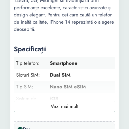
128GB, 5G, Midnight se evidențiază prin
performanțe excelente, caracteristici avansate și
design elegant. Pentru cei care caută un telefon
de înaltă calitate, iPhone 14 reprezintă o alegere
deosebită.
Specificații
Tip telefon:
Smartphone
Sloturi SIM:
Dual SIM
Tip SIM:
Nano SIM eSIM
Sistem de
iOS
operare:
Conectivitate:
Bluetooth Wi-Fi GPS NFC
Incarcare wireless