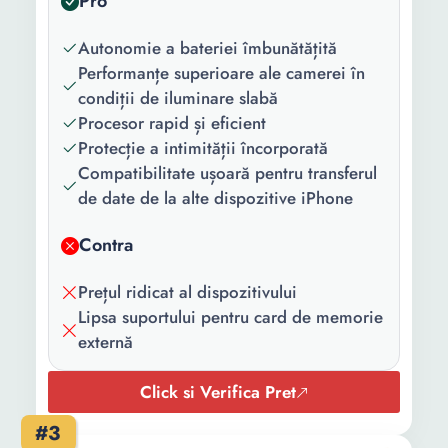
Pro
Versiune
5.3
Autonomie a bateriei îmbunătățită
Bluetooth:
Performanțe superioare ale camerei în
Versiune
iOS 16
condiții de iluminare slabă
sistem
Procesor rapid și eficient
operare:
Protecție a intimității încorporată
Compatibilitate ușoară pentru transferul
Model
Apple A15 Bionic
de date de la alte dispozitive iPhone
procesor:
Contra
Numar nuclee:
6
Senzori:
Accelerometru Barometru
Prețul ridicat al dispozitivului
Giroscop Busola
Lipsa suportului pentru card de memorie
Recunoastere faciala
externă
Senzor de proximitate
Senzor de lumina
Click si Verifica Pret
#3
Continut
Telefon Cablu USB-C -