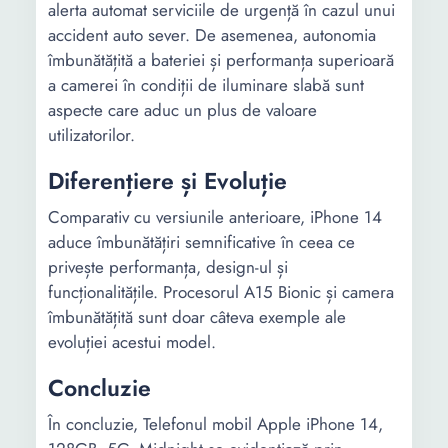
alerta automat serviciile de urgență în cazul unui
portret Fotografie live
accident auto sever. De asemenea, autonomia
Temporizator Night mode
îmbunătățită a bateriei și performanța superioară
Tip baterie:
Li-Ion
a camerei în condiții de iluminare slabă sunt
aspecte care aduc un plus de valoare
utilizatorilor.
Diferențiere și Evoluție
Comparativ cu versiunile anterioare, iPhone 14
aduce îmbunătățiri semnificative în ceea ce
privește performanța, design-ul și
funcționalitățile. Procesorul A15 Bionic și camera
îmbunătățită sunt doar câteva exemple ale
evoluției acestui model.
Concluzie
În concluzie, Telefonul mobil Apple iPhone 14,