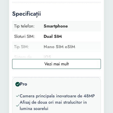
Specificații
Tip telefon:
Smartphone
Sloturi SIM:
Dual SIM
Tip SIM:
Nano SIM eSIM
Sistem de
iOS
operare:
Conectivitate:
Bluetooth Wi-Fi GPS NFC
Incarcare wireless
Pro
Versiune
5.3
Camera principala inovatoare de 48MP
Bluetooth:
Afisaj de doua ori mai stralucitor in
Versiune
iOS 16
lumina soarelui