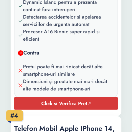
sistem
Dynamic Island pentru a prezenta
operare:
continut fara intreruperi
Detectarea accidentelor si apelarea
Model
Apple A16 Bionic
serviciilor de urgenta automat
procesor:
Procesor A16 Bionic super rapid si
eficient
Numar nuclee:
6
Senzori:
Accelerometru Barometru
Contra
Giroscop Busola
Recunoastere faciala
Prețul poate fi mai ridicat decât alte
Senzor de proximitate
smartphone-uri similare
Senzor de lumina
Dimensiuni și greutate mai mari decât
alte modele de smartphone-uri
Continut
Telefon Cablu USB-C -
pachet:
Lightning
Click si Verifica Pret
Culoare:
Mov
#4
Dimensiuni:
71.5 x 7.8 x 147.5 mm
Telefon Mobil Apple IPhone 14,