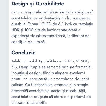
Temporizator Night mode
Design și Durabilitate
Tip baterie:
Li-Ion
Cu un design elegant și rezistență la apă și praf,
acest telefon se evidențiază prin frumusețea sa
durabilă. Ecranul OLED de 6.1 inch cu rezoluție
HDR și 1000 nits de luminozitate oferă o
experiență vizuală extraordinară, indiferent de
condițiile de lumină.
Concluzie
Telefonul mobil Apple iPhone 14 Pro, 256GB,
5G, Deep Purple se remarcă prin performanță,
inovație și design, fiind o alegere excelentă
pentru cei care caută un smartphone de înaltă
calitate. Cu funcționalități avansate și o atenție
deosebită acordată siguranței și durabilității,
acest telefon reușește să ofere o experiență de
utilizare remarcabilă.