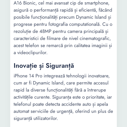
A16 Bionic, cel mai avansat cip de smartphone,
Numar
2
asigură o performanță rapidă și eficientă, făcând
camere:
posibile funcționalități precum Dynamic Island și
progrese pentru fotografia computatională. Cu o
Rezolutie
12 MP Wide 12 MP
rezoluție de 48MP pentru camera principală și
camera
Ultrawide
caracteristici de filmare de nivel cinematografic,
principala:
acest telefon se remarcă prin calitatea imaginii și
a videoclipurilor.
Rezolutie
12 Mpx
camera
Inovație și Siguranță
frontala:
iPhone 14 Pro integrează tehnologii inovatoare,
Rezolutie
Full HD 4K
cum ar fi Dynamic Island, care permite accesul
video:
rapid la diverse funcționalități fără a întrerupe
activitățile curente. Siguranța este o prioritate, iar
Caracteristici
Auto focus Detectia fetei
telefonul poate detecta accidente auto și apela
foto/video:
Panorama HDR Slow
automat serviciile de urgență, oferind un plus de
motion Time-lapse Mod
siguranță utilizatorilor.
portret Fotografie live