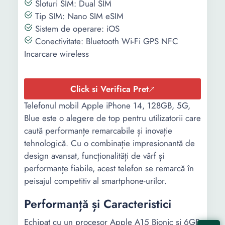
Sloturi SIM: Dual SIM
Functii display:
True tone Haptic touch
Tip SIM: Nano SIM eSIM
2,000,000:1 contrast ratio
Sistem de operare: iOS
HDR display Wide color
Conectivitate: Bluetooth Wi-Fi GPS NFC
(P3) 1000 nits (typical),
Incarcare wireless
1600 nits peak
brightness(HDR), 2000
nits peak brightness
Click si Verifica Pret
(outdoor)
Telefonul mobil Apple iPhone 14, 128GB, 5G,
Memorie
256 GB
Blue este o alegere de top pentru utilizatorii care
interna:
caută performanțe remarcabile și inovație
tehnologică. Cu o combinație impresionantă de
Memorie RAM:
6 GB
design avansat, funcționalități de vârf și
Standard Wi-
802.11ax 2x2
performanțe fiabile, acest telefon se remarcă în
Fi:
peisajul competitiv al smartphone-urilor.
Porturi:
Lightning
Performanță și Caracteristici
Numar
3
Echipat cu un procesor Apple A15 Bionic și 6GB