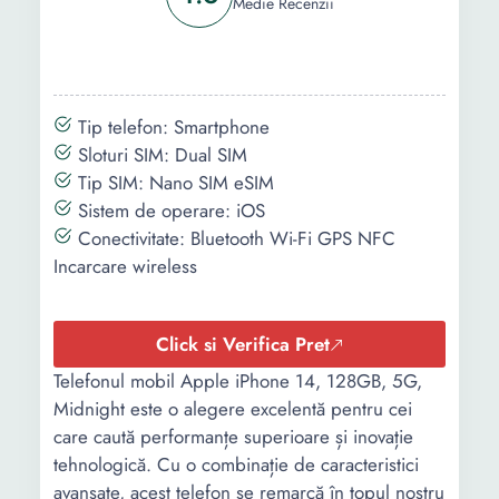
Medie Recenzii
ecran:
Tip display:
OLED
Rezolutie
1170 x 2532
Tip telefon: Smartphone
(pixeli):
Sloturi SIM: Dual SIM
Tip SIM: Nano SIM eSIM
Functii display:
True tone Haptic touch
Sistem de operare: iOS
2,000,000:1 contrast ratio
Conectivitate: Bluetooth Wi-Fi GPS NFC
800 nits (typ), 1200 nits
Incarcare wireless
(peak) HDR display Wide
color (P3)
Memorie
Click si Verifica Pret
128 GB
interna:
Telefonul mobil Apple iPhone 14, 128GB, 5G,
Midnight este o alegere excelentă pentru cei
Memorie RAM:
6 GB
care caută performanțe superioare și inovație
Standard Wi-
802.11ax 2x2
tehnologică. Cu o combinație de caracteristici
Fi:
avansate, acest telefon se remarcă în topul nostru