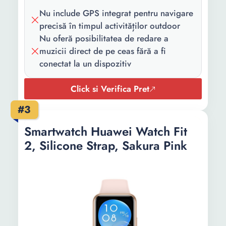
pachet:
Incarcare
Nu include GPS integrat pentru navigare
precisă în timpul activităților outdoor
Brand
Universal
Nu oferă posibilitatea de redare a
compatibil:
muzicii direct de pe ceas fără a fi
conectat la un dispozitiv
Display:
Digital
Tip display:
AMOLED
Click si Verifica Pret
Dimensiune
1.43 inch
#3
display:
Smartwatch Huawei Watch Fit
Stil display:
Rotund
2, Silicone Strap, Sakura Pink
Tip baterie:
Lithium-ion
Capacitate
524 mAh
baterie:
Autonomie:
336 h