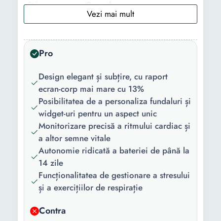
Stil:
Casual
Sistem de
Android iOS
operare
compatibil:
Pro
Material
Silicon
Design elegant și subțire, cu raport
curea/bratara:
ecran-corp mai mare cu 13%
Posibilitatea de a personaliza fundaluri și
Culoare
Negru
widget-uri pentru un aspect unic
curea/bratara:
Monitorizare precisă a ritmului cardiac și
Material
Inox Plastic
a altor semne vitale
carcasa:
Autonomie ridicată a bateriei de până la
14 zile
Culoare
Argintiu
Funcționalitatea de gestionare a stresului
carcasa:
și a exercițiilor de respirație
Conectivitate:
Bluetooth 5.2
Contra
Continut
1 x Smartwatch 1 x Cablu