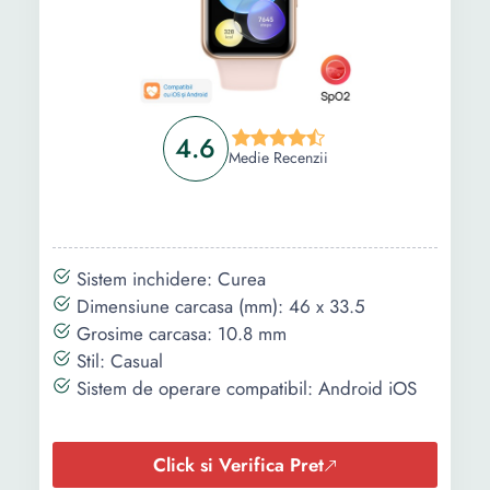
Tip incarcare:
Magnetic
Activitate
Ritm cardiac Somn Nivel
monitorizata:
de stres Moduri sport
Functii:
Alarma Calendar Vreme
4.6
Medie Recenzii
Control muzica Notificari
mesaje Raspundere apel
Exercitii respiratie
Rezistenta la
5 atm
Sistem inchidere: Curea
apa:
Dimensiune carcasa (mm): 46 x 33.5
Grosime carcasa: 10.8 mm
Senzori:
Barometru Compas
Stil: Casual
Tehnologie:
Smart
Sistem de operare compatibil: Android iOS
Click si Verifica Pret