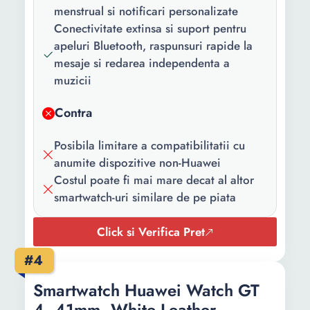
menstrual si notificari personalizate
Conectivitate:
Bluetooth
Conectivitate extinsa si suport pentru
Continut
1 x Smartwatch 1 x Suport
apeluri Bluetooth, raspunsuri rapide la
pachet:
de incarcare
mesaje si redarea independenta a
muzicii
Brand
Universal
compatibil:
Contra
Display:
Digital
Posibila limitare a compatibilitatii cu
Tip display:
AMOLED
anumite dispozitive non-Huawei
Costul poate fi mai mare decat al altor
Dimensiune
1.74 inch
smartwatch-uri similare de pe piata
display:
Click si Verifica Pret
Stil display:
Dreptunghi
#4
Capacitate
292 mAh
baterie:
Smartwatch Huawei Watch GT
4, 41mm, White Leather
Tip incarcare:
Magnetic