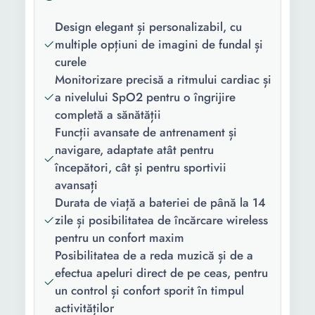
Sistem de
Android iOS
operare
Design elegant și personalizabil, cu
compatibil:
multiple opțiuni de imagini de fundal și
curele
Material
Elastomer
Monitorizare precisă a ritmului cardiac și
curea/bratara:
a nivelului SpO2 pentru o îngrijire
Culoare
Black
completă a sănătății
curea/bratara:
Funcții avansate de antrenament și
navigare, adaptate atât pentru
Material
Inox Plastic
începători, cât și pentru sportivii
carcasa:
avansați
Durata de viață a bateriei de până la 14
Conectivitate:
Bluetooth GPS
zile și posibilitatea de încărcare wireless
Continut
1 x Smartwatch 1 x Suport
pentru un confort maxim
pachet:
de incarcare
Posibilitatea de a reda muzică și de a
efectua apeluri direct de pe ceas, pentru
Brand
Huawei
un control și confort sporit în timpul
compatibil:
activităților