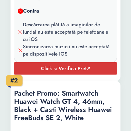
Latime
22 mm
Contra
curea/bratara:
Greutate:
42.6 g
Descărcarea plătită a imaginilor de
fundal nu este acceptată pe telefoanele
Display:
Analogic
cu iOS
Sincronizarea muzicii nu este acceptată
Tip display:
AMOLED
pe dispozitivele iOS
Dimensiune
1.43 inch
display:
Click si Verifica Pret
Stil display:
Rotund
#2
Capacitate
32 MB
Pachet Promo: Smartwatch
memorie RAM:
Huawei Watch GT 4, 46mm,
Black + Casti Wireless Huawei
Capacitate
4 GB
FreeBuds SE 2, White
stocare:
Autonomie:
336 h