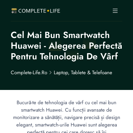
Cel Mai Bun Smartwatch
Huawei - Alegerea Perfectă
Pentru Tehnologia De Vârf
Complete-Life.ro
Laptop, Tablete & Telefoane
Bucură-te de tehnologia de vârf cu cel mai bun
smartwatch Huawei. Cu funcții avansate de
monitorizare a sănătății, navigare precisă și design
elegant, smartwatch-urile Huawei sunt alegerea
perfectă pentru cei care doresc să își