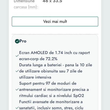
Dimensiune
46 x 33.5
carcasa (mm):
Grosime
10.8 mm
carcasa:
Stil:
Casual
Pro
Sistem de
Android iOS
operare
Ecran AMOLED de 1.74 inch cu raport
compatibil:
ecran-corp de 72.2%
Durata lunga a bateriei - pana la 10 zile
Material
Silicon
de utilizare obisnuita sau 7 zile de
curea/bratara:
utilizare intensiva
Culoare
Sakura Pink
Suport pentru 97 de moduri de
curea/bratara:
antrenament si monitorizare precisa a
ritmului cardiac si a nivelului SpO2
Culoare
Roz
Functii avansate de monitorizare a
carcasa:
sanatatii, inclusiv somn, stres, ciclu