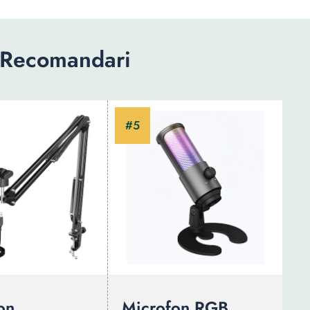
 Recomandari
on
Microfon RGB