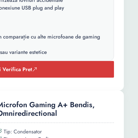
tizează lovituri accidentale
 conexiune USB plug and play
în comparație cu alte microfoane de gaming
 sau variante estetice
i Verifica Pret
Microfon Gaming A+ Bendis,
Omniredirectional
Tip: Condensator