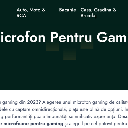
Auto, Moto &
Bacanie
Casa, Gradina &
RCA
Bricolaj
icrofon Pentru Gam
ru gaming din 2023? Alegerea unui microfon gaming de calitate 
le cu captare omnidirecțională, piața este plină de opțiuni. I
ming performant îți poate îmbunătăți semnificativ experiența. D
e microfoane pentru gaming
și alege-l pe cel potrivit pentru 