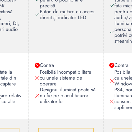
SMR
precisă
fata mic
extinsă
Buton de mutare cu acces
pentru di
,
direct și indicator LED
audio/v
ameri, DJ,
Ilumina
eri audio
personal
potrivi 
streamin
Contra
Contra
tate la
Posibilă incompatibilitate
Posibila
ale din
cu unele sisteme de
cu unele
 captare
operare
Windows
Designul iluminat poate să
PS4, no
ire relativ
nu fie pe placul tuturor
Ilumina
 cu alte
utilizatorilor
consuma
suplime