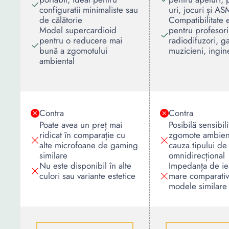
configuratii minimaliste sau
uri, jocuri și A
de călătorie
Compatibilitate 
Model supercardioid
pentru profesori
pentru o reducere mai
radiodifuzori, g
bună a zgomotului
muzicieni, ingin
ambiental
Contra
Contra
Poate avea un preț mai
Posibilă sensibili
ridicat în comparație cu
zgomote ambient
alte microfoane de gaming
cauza tipului de
similare
omnidirecțional
Nu este disponibil în alte
Impedanța de ieș
culori sau variante estetice
mare comparativ
modele similare