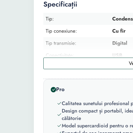
Specificații
Tip:
Condens
Tip conexiune:
Cu fir
Tip transmisie:
Digital
Conectivitate:
USB
Tip captare:
Supercar
Culoare:
Alb
Pro
Raspuns in frecventa:
20 - 20
Calitatea sunetului profesional 
Raport semnal zgomot:
110 dB
Design compact și portabil, idea
călătorie
Model supercardioid pentru o r