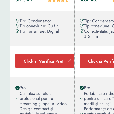
Tip: Condensator
Tip: Condensato
Tip conexiune: Cu fir
Tip conexiune: C
Tip transmisie: Digital
Conectivitate: Ja
3.5 mm
Click si Verifica Pret
Click si Verif
Pro
Pro
Calitatea sunetului
Portabilitate ridi
profesional pentru
pentru utilizare 
streaming și apeluri video
medii și situații
Design compact și
Performanțe de c
portabil, ideal pentru
pentru apeluri, 