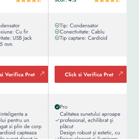
ndensator
Tip: Condensator
xiune: Cu fir
Conectivitate: Cablu
itate: USB Jack
Tip captare: Cardioid
.5 mm
si Verifica Pret
Click si Verifica Pret
Pro
inteligenta a
Calitatea sunetului aproape
lui pentru un
profesional, echilibrat și
gat si plin de corp
plăcut
ardioid capteaza
Design robust și estetic, cu
de sunet direct in
finisaj elegant și iluminare