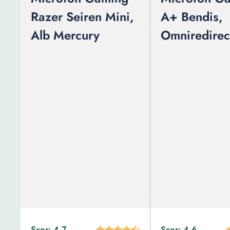
Razer Seiren Mini,
A+ Bendis,
Alb Mercury
Omniredirec
Scor: 4.7
Scor: 4.6