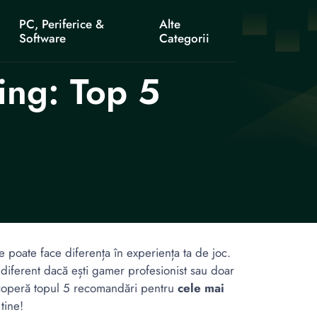
PC, Periferice &
Alte
Software
Categorii
ing: Top 5
poate face diferența în experiența ta de joc.
ndiferent dacă ești gamer profesionist sau doar
escoperă topul 5 recomandări pentru
cele mai
tine!