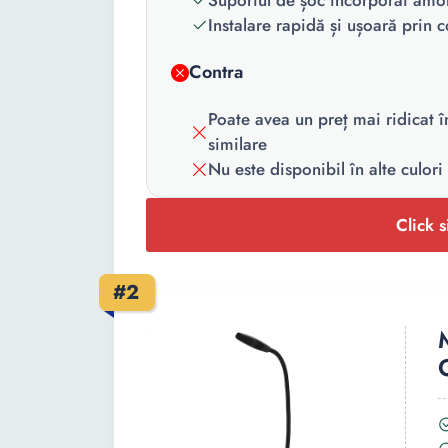
Suportul de șoc incorporat amor
Instalare rapidă și ușoară prin
Contra
Poate avea un preț mai ridicat 
similare
Nu este disponibil în alte culori
Click s
#2