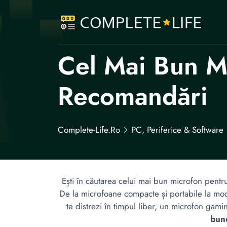
Cel Mai Bun M
Recomandări
Complete-Life.ro
PC, Periferice & Software
Ești în căutarea celui mai bun microfon pent
De la microfoane compacte și portabile la mode
te distrezi în timpul liber, un microfon ga
bun