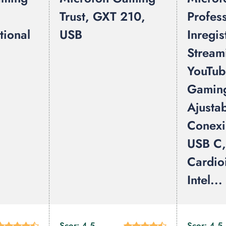
Trust, GXT 210,
Profess
tional
USB
Inregis
Stream
YouTub
Gaming
Ajustab
Conexi
USB C, 
Cardio
Intel...
Scor: 4.5
Scor: 4.5