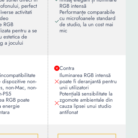
rofonului, perfect
RGB intensă
verse activitati
Performanțe comparabile
ideo
cu microfoanele standard
re RGB
de studio, la un cost mai
izata pentru a se
mic
cu estetica de
g a jocului
Contra
 incompatibilitate
Iluminarea RGB intensă
 dispozitive non-
poate fi deranjantă pentru
, non-Mac, non-
unii utilizatori
n-PS5
Potențială sensibilitate la
rea RGB poate
zgomote ambientale din
 energie
cauza lipsei unui studio
ntara
antifonat