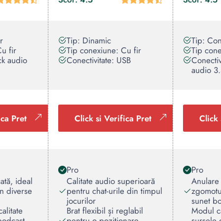
r
Tip: Dinamic
Tip: Co
u fir
Tip conexiune: Cu fir
Tip cone
ck audio
Conectivitate: USB
Conectiv
audio 3
ica Pret
Click si Verifica Pret
Click 
Pro
Pro
cată, ideal
Calitate audio superioară
Anulare 
în diverse
pentru chat-urile din timpul
zgomotu
jocurilor
sunet bo
alitate
Brat flexibil și reglabil
Modul c
podcast-
pentru o poziționare
sursele 