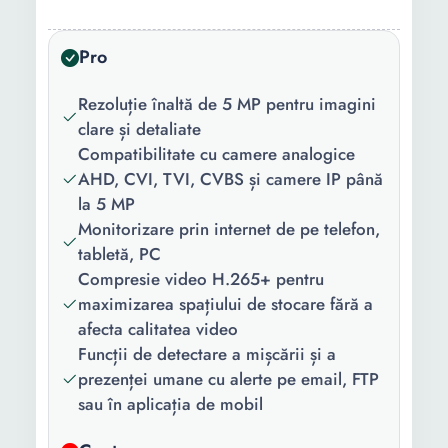
Conectivitate:
BNC, BNC, RCA In, RCA
Out, HDMI, VGA, RJ45,
Pro
USB, Digital, Ethernet,
HDMI, RCA In, RCA Out,
Rezoluție înaltă de 5 MP pentru imagini
RJ45, USB, VGA
clare și detaliate
Compatibilitate cu camere analogice
Accesorii
1 Alimentator DVR, 1
AHD, CVI, TVI, CVBS și camere IP până
incluse:
mouse, manual instalare,
la 5 MP
cabluri montaj hard intern
Monitorizare prin internet de pe telefon,
4 camere supraveghere
tabletă, PC
Suruburi cu dibluri pentru
Compresie video H.265+ pentru
fixarea camerelor Spliter
maximizarea spațiului de stocare fără a
alimentare 1 x 4
afecta calitatea video
Funcții de detectare a mișcării și a
Compresie
H 265+
prezenței umane cu alerte pe email, FTP
video:
sau în aplicația de mobil
Iesiri video:
1 HDMI 1 VGA