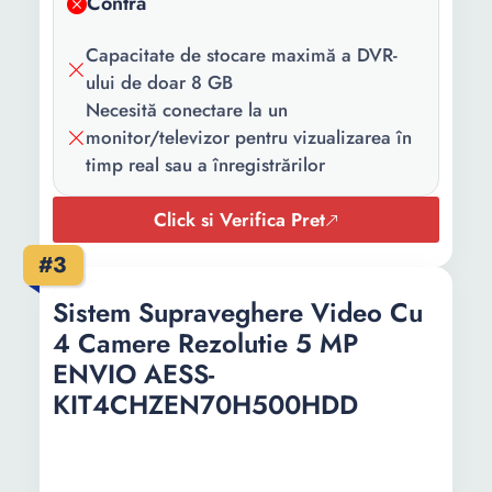
Contra
Intrari video:
4 bnc + 2IP
Capacitate de stocare maximă a DVR-
Actualizare
Da, prin USB
ului de doar 8 GB
firmware:
Necesită conectare la un
Numar canale:
4 Analog + 2 IP
monitor/televizor pentru vizualizarea în
timp real sau a înregistrărilor
Rezolutie
Maxim: 5MP 1080P
afisare:
@20fps, compresie video
Click si Verifica Pret
H.264+
#3
Rezolutie
5MP
Sistem Supraveghere Video Cu
inregistrare:
4 Camere Rezolutie 5 MP
Stocare date:
1 HDD 500 GB (inclus)
ENVIO AESS-
Temperatura
-20 °C ~ 50 °C
KIT4CHZEN70H500HDD
functionare:
Tip
Manual / Programat /