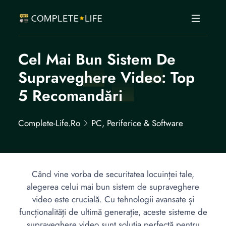
Cel Mai Bun Sistem De
Supraveghere Video: Top
5 Recomandări
Complete-Life.ro
PC, Periferice & Software
Când vine vorba de securitatea locuinței tale,
alegerea celui mai bun sistem de supraveghere
video este crucială. Cu tehnologii avansate și
funcționalități de ultimă generație, aceste sisteme de
supraveghere video sunt soluția perfectă pentru