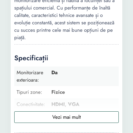
monitorizare eficientă și fiabilă a locuinței sau a
spațiului comercial. Cu performanțe de înaltă
calitate, caracteristici tehnice avansate și o
evoluție constantă, acest sistem se poziționează
cu succes printre cele mai bune opțiuni de pe
piață.
Specificații
Monitorizare
Da
exterioara:
Tipuri zone:
Fizice
Conectivitate:
HDMI, VGA
Numar canale:
8
Infrarosu:
DA