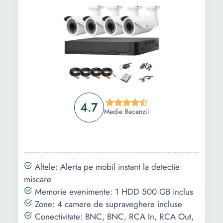
inregistrare:
Continuu / Detectie
Miscare
Utilizare:
4 camere de
exterior/interior
Infrarosu:
40 m IR
Iesire video:
HDMI & VGA
4.7
Numar LED:
42 IR led
Medie Recenzii
Rezolutie:
5 megapixeli
Senzor
1/2.7" HDIS CMOS
imagine:
Altele: Alerta pe mobil instant la detectie
miscare
Sistem video:
5 MP
Memorie evenimente: 1 HDD 500 GB inclus
Zone: 4 camere de supraveghere incluse
Conectivitate: BNC, BNC, RCA In, RCA Out,