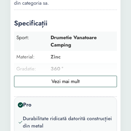
din categoria sa.
Specificații
Sport:
Drumetie Vanatoare
Camping
Material:
Zinc
Gradatie:
360 °
Caracteristici
Agatatoare Husa inclusa
cheie:
Culori fluorescente
Centimetru Rezistenta la
apa Cu capac Cadran de
Pro
sticla rezistenta Busola
Durabilitate ridicată datorită construcției
Culoare:
Verde
din metal