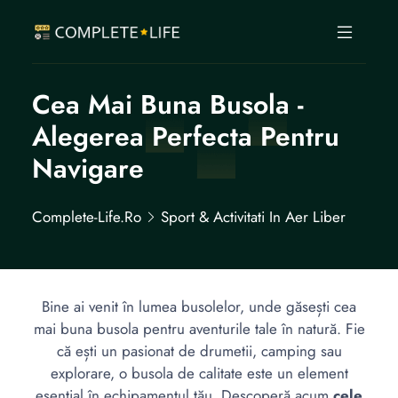
Cea Mai Buna Busola -
Alegerea Perfecta Pentru
Navigare
Complete-Life.ro
Sport & Activitati In Aer Liber
Bine ai venit în lumea busolelor, unde găsești cea
mai buna busola pentru aventurile tale în natură. Fie
că ești un pasionat de drumetii, camping sau
explorare, o busola de calitate este un element
esențial în echipamentul tău. Descoperă acum
cele