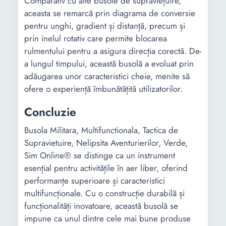
Comparativ cu alte busole de supraviețuire,
aceasta se remarcă prin diagrama de conversie
pentru unghi, gradient și distanță, precum și
prin inelul rotativ care permite blocarea
rulmentului pentru a asigura direcția corectă. De-
a lungul timpului, această busolă a evoluat prin
adăugarea unor caracteristici cheie, menite să
ofere o experiență îmbunătățită utilizatorilor.
Concluzie
Busola Militara, Multifunctionala, Tactica de
Supravietuire, Nelipsita Aventurierilor, Verde,
Sim Online® se distinge ca un instrument
esențial pentru activitățile în aer liber, oferind
performanțe superioare și caracteristici
multifuncționale. Cu o construcție durabilă și
funcționalități inovatoare, această busolă se
impune ca unul dintre cele mai bune produse