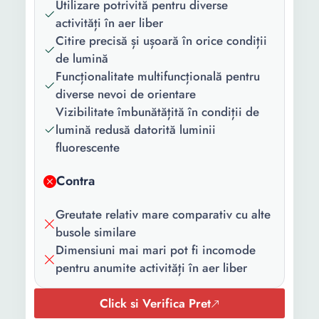
Utilizare potrivită pentru diverse
Lungime:
10 cm
activități în aer liber
Latime:
5.5 cm
Citire precisă și ușoară în orice condiții
de lumină
Inaltime:
2.5 cm
Funcționalitate multifuncțională pentru
diverse nevoi de orientare
Diametru:
5.8 cm
Vizibilitate îmbunătățită în condiții de
Greutate:
183 g
lumină redusă datorită luminii
fluorescente
Contra
Greutate relativ mare comparativ cu alte
busole similare
Dimensiuni mai mari pot fi incomode
pentru anumite activități în aer liber
Click si Verifica Pret