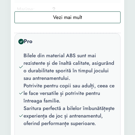
Marime:
2
Culoare:
Alb
Diametru:
40 mm
Pro
Bilele din material ABS sunt mai
rezistente și de înaltă calitate, asigurând
o durabilitate sporită în timpul jocului
sau antrenamentului.
Potrivite pentru copii sau adulți, ceea ce
le face versatile și potrivite pentru
întreaga familie.
Saritura perfectă a bilelor îmbunătățește
experiența de joc și antrenamentul,
oferind performanțe superioare.