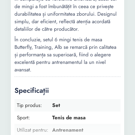
de mingi a fost îmbunătățit în ceea ce privește
durabilitatea și uniformitatea zborului. Designul
simplu, dar eficient, reflectă atenția acordată
detaliilor de către producător.
În concluzie, setul 6 mingi tenis de masa
Butterfly, Training, Alb se remarcă prin calitatea
și performanța sa superioară, fiind o alegere
excelentă pentru antrenamentul la un nivel
avansat.
Specificații
Tip produs:
Set
Sport:
Tenis de masa
Utilizat pentru:
Antrenament