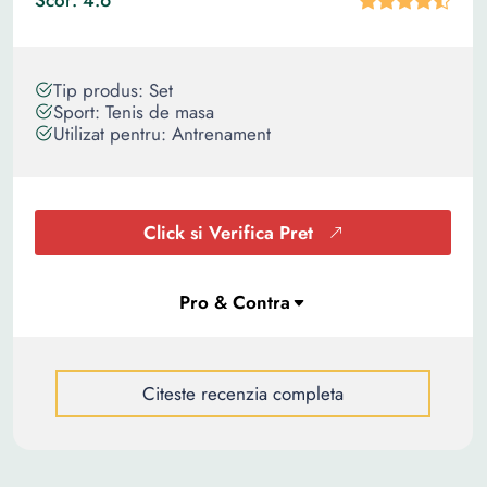
Scor: 4.6
Tip produs: Set
Sport: Tenis de masa
Utilizat pentru: Antrenament
Click si Verifica Pret
Citeste recenzia completa