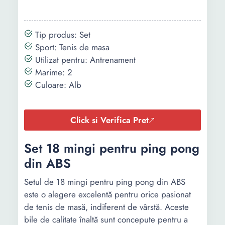
Tip produs: Set
Sport: Tenis de masa
Utilizat pentru: Antrenament
Marime: 2
Culoare: Alb
Click si Verifica Pret
Set 18 mingi pentru ping pong
din ABS
Setul de 18 mingi pentru ping pong din ABS
este o alegere excelentă pentru orice pasionat
de tenis de masă, indiferent de vârstă. Aceste
bile de calitate înaltă sunt concepute pentru a