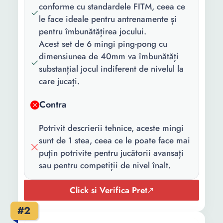
conforme cu standardele FITM, ceea ce
le face ideale pentru antrenamente și
pentru îmbunătățirea jocului.
Acest set de 6 mingi ping-pong cu
dimensiunea de 40mm va îmbunătăți
substanțial jocul indiferent de nivelul la
care jucați.
Contra
Potrivit descrierii tehnice, aceste mingi
sunt de 1 stea, ceea ce le poate face mai
puțin potrivite pentru jucătorii avansați
sau pentru competiții de nivel înalt.
Click si Verifica Pret
#2