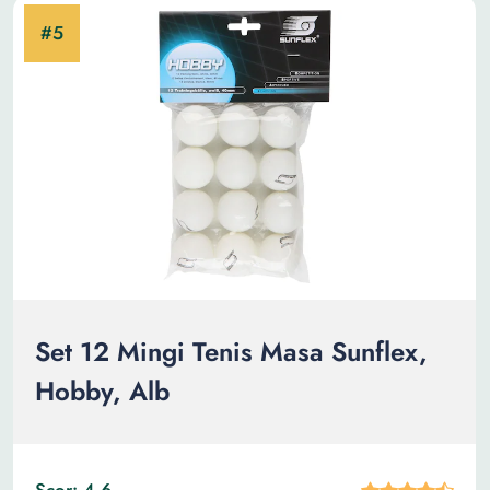
Set 12 Mingi Tenis Masa Sunflex,
Hobby, Alb