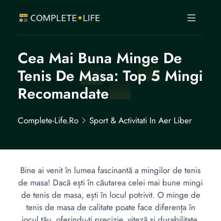
Cea Mai Buna Minge De
Tenis De Masa: Top 5 Mingi
Recomandate
Complete-Life.ro
Sport & Activitati In Aer Liber
Bine ai venit în lumea fascinantă a mingilor de tenis
de masa! Dacă ești în căutarea celei mai bune mingi
de tenis de masa, ești în locul potrivit. O minge de
tenis de masa de calitate poate face diferența în
jocul tău, oferindu-ți precizie, viteză și durabilitate.