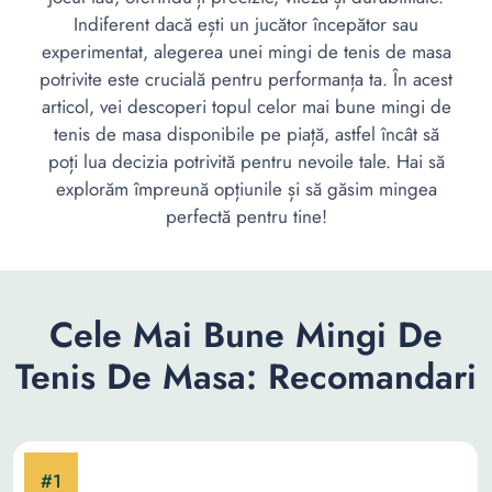
Indiferent dacă ești un jucător începător sau
experimentat, alegerea unei mingi de tenis de masa
potrivite este crucială pentru performanța ta. În acest
articol, vei descoperi topul celor mai bune mingi de
tenis de masa disponibile pe piață, astfel încât să
poți lua decizia potrivită pentru nevoile tale. Hai să
explorăm împreună opțiunile și să găsim mingea
perfectă pentru tine!
Cele Mai Bune Mingi De
Tenis De Masa: Recomandari