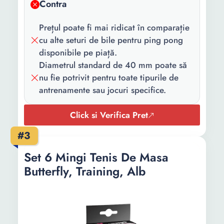
Contra
Prețul poate fi mai ridicat în comparație
cu alte seturi de bile pentru ping pong
disponibile pe piață.
Diametrul standard de 40 mm poate să
nu fie potrivit pentru toate tipurile de
antrenamente sau jocuri specifice.
Click si Verifica Pret
#3
Set 6 Mingi Tenis De Masa
Butterfly, Training, Alb