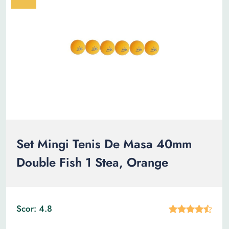
Set Mingi Tenis De Masa 40mm
Double Fish 1 Stea, Orange
Scor: 4.8