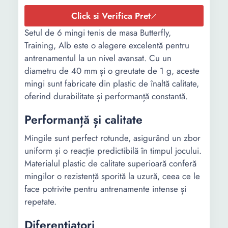
Click si Verifica Pret
Setul de 6 mingi tenis de masa Butterfly,
Training, Alb este o alegere excelentă pentru
antrenamentul la un nivel avansat. Cu un
diametru de 40 mm și o greutate de 1 g, aceste
mingi sunt fabricate din plastic de înaltă calitate,
oferind durabilitate și performanță constantă.
Performanță și calitate
Mingile sunt perfect rotunde, asigurând un zbor
uniform și o reacție predictibilă în timpul jocului.
Materialul plastic de calitate superioară conferă
mingilor o rezistență sporită la uzură, ceea ce le
face potrivite pentru antrenamente intense și
repetate.
Diferențiatori