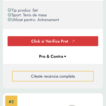
Tip produs: Set
Sport: Tenis de masa
Utilizat pentru: Antrenament
Click si Verifica Pret
Citeste recenzia completa