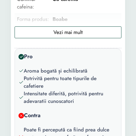
cafeina:
Forma produs:
Boabe
Tip cafea:
Espresso
Beneficii:
Energizare
Pro
Nivel prajire:
Medie
Destinat
Espressor
Aroma bogată și echilibrată
pentru:
Potrivită pentru toate tipurile de
cafetiere
Greutate:
1 Kg
Intensitate diferită, potrivită pentru
adevaratii cunoscatori
Contra
Poate fi percepută ca fiind prea dulce