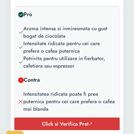
Beneficii:
Energizare
Pro
Nivel prajire:
Intensa
Destinat
Fierbator Cafetiera
Aroma intensa si inmiresmata cu gust
pentru:
Espressor
bogat de ciocolata
Intensitate ridicata pentru cei care
Tara de
Brazilia
prefera o cafea puternica
origine:
Potrivita pentru utilizare in fierbator,
cafetiera sau espressor
Greutate:
500 g
Contra
Intensitatea ridicata poate fi prea
puternica pentru cei care prefera o cafea
mai blanda
Click si Verifica Pret