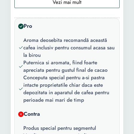
Tip cafea:
Espresso
Aroma:
Cafea Condimente Cacao
Pro
Beneficii:
Energizare
Nivel prajire:
Intensa
Aroma deosebita recomandă această
cafea inclusiv pentru consumul acasa sau
Destinat
Espressor Automat vending
la birou
pentru:
cafea
Puternica si aromata, fiind foarte
apreciata pentru gustul final de cacao
Greutate:
1 Kg
Conceputa special pentru a-si pastra
intacte proprietatile chiar daca este
depozitata in aparatul de cafea pentru
perioade mai mari de timp
Contra
Produs special pentru segmentul