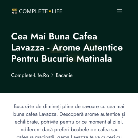
Cea Mai Buna Cafea
Lavazza - Arome Autentice
Pentru Bucurie Matinala
Complete-Life.ro
Bacanie
Bucură-te de dimineți pline de savoare cu cea mai
buna cafea Lavazza. Descoperă arome autentice și
echilibrate, potrivite pentru orice moment al zilei.
Indiferent dacă preferi boabele de cafea sau
cafeaua macinată, gama Lavazza te va cuceri cu