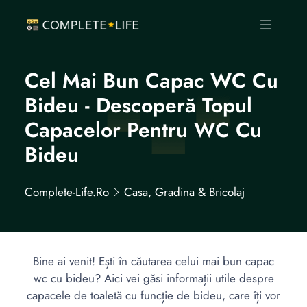
Cel Mai Bun Capac WC Cu
Bideu - Descoperă Topul
Capacelor Pentru WC Cu
Bideu
Complete-Life.ro
Casa, Gradina & Bricolaj
Bine ai venit! Ești în căutarea celui mai bun capac
wc cu bideu? Aici vei găsi informații utile despre
capacele de toaletă cu funcție de bideu, care îți vor