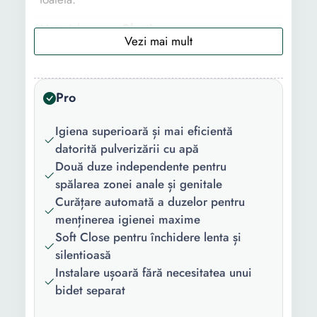
Material:
Plastic
Caracteristici
Antibacterian Inchidere
cheie:
usoara
Pro
Culoare:
Alb
Igiena superioară și mai eficientă
Lungime:
50 cm
datorită pulverizării cu apă
Latime:
36 cm
Două duze independente pentru
spălarea zonei anale și genitale
Inaltime:
8 cm
Curățare automată a duzelor pentru
menținerea igienei maxime
Greutate:
2700 g
Soft Close pentru închidere lenta și
silentioasă
Instalare ușoară fără necesitatea unui
bidet separat