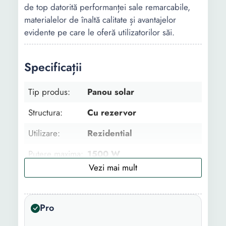
de top datorită performanței sale remarcabile,
materialelor de înaltă calitate și avantajelor
evidente pe care le oferă utilizatorilor săi.
Specificații
Tip produs:
Panou solar
Structura:
Cu rezervor
Utilizare:
Rezidential
Putere maxima:
1500 W
Temperatura
99 C
maxima:
Pro
Numar tuburi:
10