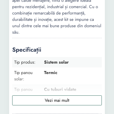
apei calde menajere, fiind o alegere ideală
pentru rezidențial, industrial și comercial. Cu o
combinație remarcabilă de performanță,
durabilitate și inovație, acest kit se impune ca
unul dintre cele mai bune produse din domeniul
său.
Specificații
Tip produs:
Sistem solar
Tip panou
Termic
solar:
Tip panou
Cu tuburi vidate
termic:
Structura:
Cu rezervor