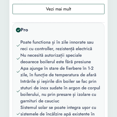
termic:
Structura:
Cu rezervor
Utilizare:
Rezidential
Pro
Caracteristici
Proprietati anticorozive
Poate functiona și în zile innorate sau
cheie:
Tuburi vidate circulare
reci cu controller, rezistență electrică
(asigura absorbtia maxima
Nu necesită autorizații speciale
pe toata perioada zilei)
deoarece boilerul este fără presiune
Racord apa rece/calda din
Apa ajunge în stare de fierbere în 1-2
inox cu filet ½ Permite
zile, în funcție de temperatura de afară
golirea integrala fara
Intrările și ieșirile din boiler se fac prin
demontare Durata de viata
stuturi de inox sudate în argon de corpul
de peste 20 de ani
boilerului, nu prin presare și izolare cu
Garantie 2 ani Rezistenta
garnituri de cauciuc
la vant
Sistemul solar se poate integra ușor cu
Continut
Suport pentru boiler si
sistemele de încălzire apă existente în