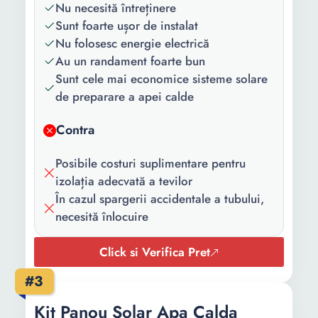
Capacitate
100 l
Nu necesită întreținere
lichid:
Sunt foarte ușor de instalat
Nu folosesc energie electrică
Material bazin:
INOX
Au un randament foarte bun
Sunt cele mai economice sisteme solare
Material cadru:
Inox
de preparare a apei calde
Recomandat
200 m²
pentru
Contra
incaperi pana
la:
Posibile costuri suplimentare pentru
izolația adecvată a tevilor
Greutate:
60 Kg
În cazul spargerii accidentale a tubului,
necesită înlocuire
Click si Verifica Pret
#3
Kit Panou Solar Apa Calda