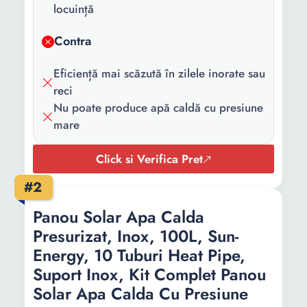
pachet:
tuburi vidate Boiler 100
locuință
litri incluzand anod de
magneziu 10 tuburi vidate
Contra
cu structura de absorbtie
Eficiență mai scăzută în zilele inorate sau
AL-N/AL, diametru 58 mm,
reci
lungime 1800
Nu poate produce apă caldă cu presiune
mm.protectoare 10
mare
garnituri pentru tuburi si
boiler
Click si Verifica Pret
Putere maxima:
0 W
#2
Temperatura
100 C
Panou Solar Apa Calda
maxima:
Presurizat, Inox, 100L, Sun-
Numar tuburi:
10
Energy, 10 Tuburi Heat Pipe,
Suport Inox, Kit Complet Panou
Capacitate
100 l
lichid:
Solar Apa Calda Cu Presiune