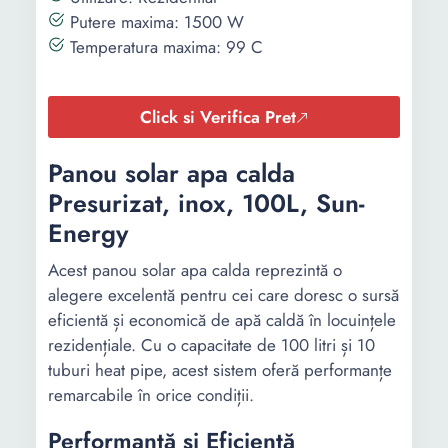
Putere maxima: 1500 W
Recomandat
1.5 m²
Temperatura maxima: 99 C
pentru
incaperi pana
la:
Click si Verifica Pret
Inaltime:
1750 mm
Panou solar apa calda
Lungime:
1630 mm
Presurizat, inox, 100L, Sun-
Energy
Latime:
860 mm
Acest panou solar apa calda reprezintă o
Greutate:
51.2 Kg
alegere excelentă pentru cei care doresc o sursă
eficientă și economică de apă caldă în locuințele
rezidențiale. Cu o capacitate de 100 litri și 10
tuburi heat pipe, acest sistem oferă performanțe
remarcabile în orice condiții.
Performanță și Eficiență