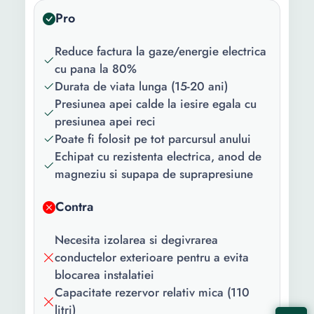
Utilizare:
Rezidential Industrial
Pro
Comercial
Reduce factura la gaze/energie electrica
Caracteristici
Functionare tot timpul
cu pana la 80%
cheie:
anului Echipat cu toate
Durata de viata lunga (15-20 ani)
supapele si accesoriile
Presiunea apei calde la iesire egala cu
necesare montajului Se
presiunea apei reci
ofera manual complet de
Poate fi folosit pe tot parcursul anului
instructiuni in limba
Echipat cu rezistenta electrica, anod de
romana Functioneaza la
magneziu si supapa de suprapresiune
presiunea din retea Poate
fi amplasat oriunde (nu
Contra
neaparat la inaltime) Dotat
cu rezistenta electrica
Necesita izolarea si degivrarea
1.5kW Dotat cu anod de
conductelor exterioare pentru a evita
Magneziu Confectionat
blocarea instalatiei
integral din INOX 304
Capacitate rezervor relativ mica (110
alimentar
litri)