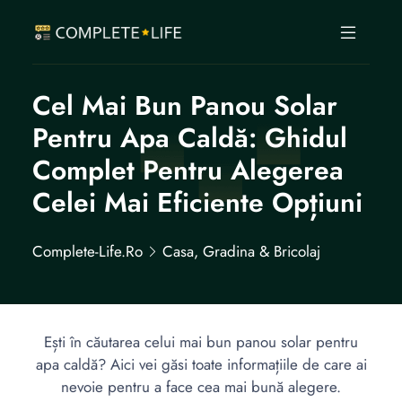
Cel Mai Bun Panou Solar
Pentru Apa Caldă: Ghidul
Complet Pentru Alegerea
Celei Mai Eficiente Opțiuni
Complete-Life.ro
Casa, Gradina & Bricolaj
Ești în căutarea celui mai bun panou solar pentru
apa caldă? Aici vei găsi toate informațiile de care ai
nevoie pentru a face cea mai bună alegere.