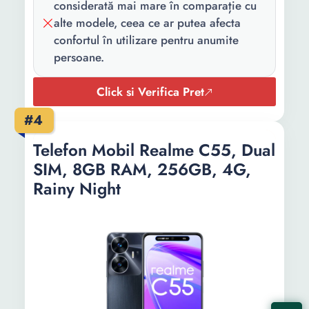
considerată mai mare în comparație cu
Porturi:
USB Type C
alte modele, ceea ce ar putea afecta
confortul în utilizare pentru anumite
Numar
3
persoane.
camere:
Rezolutie
2 MP Macro 8 MP
Click si Verifica Pret
camera
Ultrawide 200 MP Wide
#4
principala:
Telefon Mobil Realme C55, Dual
Rezolutie
32 Mpx
SIM, 8GB RAM, 256GB, 4G,
camera
Rainy Night
frontala:
Rezolutie
Full HD 4K
video:
Blit:
Da
Capacitate
5000 mAh
baterie: