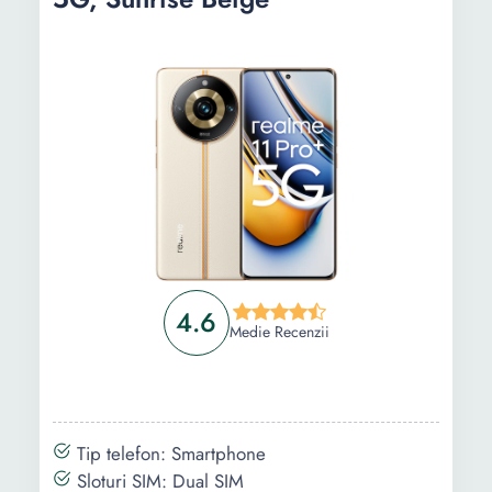
Ghid de cumparare
Intrebari Frecvente
4.6
Medie Recenzii
Tip telefon: Smartphone
Sloturi SIM: Dual SIM