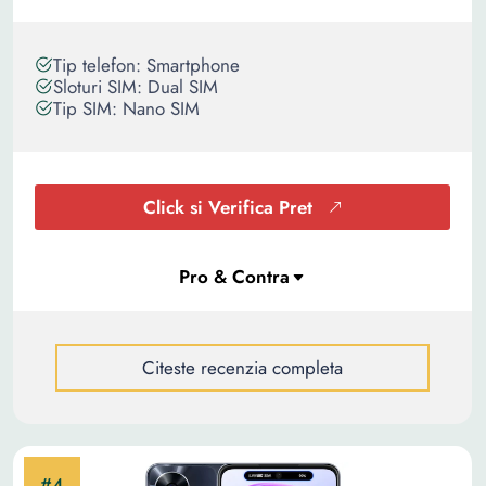
Tip telefon: Smartphone
Sloturi SIM: Dual SIM
Tip SIM: Nano SIM
Click si Verifica Pret
Citeste recenzia completa