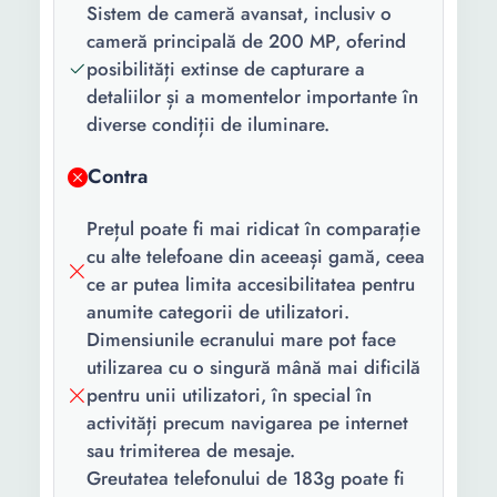
Sistem de cameră avansat, inclusiv o
Culoare:
Negru
cameră principală de 200 MP, oferind
posibilități extinse de capturare a
Dimensiuni:
73.9 x 8.2 x 161.6 mm
detaliilor și a momentelor importante în
Greutate:
183 g
diverse condiții de iluminare.
Tehnologie:
2G 4G 3G 5G
Contra
Dimensiune
6.7 inch
Prețul poate fi mai ridicat în comparație
ecran:
cu alte telefoane din aceeași gamă, ceea
ce ar putea limita accesibilitatea pentru
Tip display:
OLED
anumite categorii de utilizatori.
Rezolutie
2412 x 1080
Dimensiunile ecranului mare pot face
(pixeli):
utilizarea cu o singură mână mai dificilă
pentru unii utilizatori, în special în
Memorie
512 GB
activități precum navigarea pe internet
interna:
sau trimiterea de mesaje.
Memorie RAM:
12 GB
Greutatea telefonului de 183g poate fi