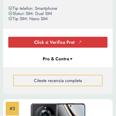
Tip telefon: Smartphone
Sloturi SIM: Dual SIM
Tip SIM: Nano SIM
Click si Verifica Pret
Citeste recenzia completa