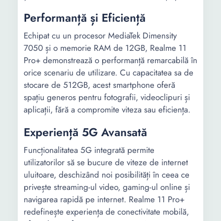
Performanță și Eficiență
Echipat cu un procesor MediaTek Dimensity
7050 și o memorie RAM de 12GB, Realme 11
Pro+ demonstrează o performanță remarcabilă în
orice scenariu de utilizare. Cu capacitatea sa de
stocare de 512GB, acest smartphone oferă
spațiu generos pentru fotografii, videoclipuri și
aplicații, fără a compromite viteza sau eficiența.
Experiență 5G Avansată
Funcționalitatea 5G integrată permite
utilizatorilor să se bucure de viteze de internet
uluitoare, deschizând noi posibilități în ceea ce
privește streaming-ul video, gaming-ul online și
navigarea rapidă pe internet. Realme 11 Pro+
redefinește experiența de conectivitate mobilă,