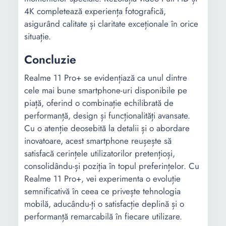
4K completează experiența fotografică,
asigurând calitate și claritate exceționale în orice
situație.
Concluzie
Realme 11 Pro+ se evidențiază ca unul dintre
cele mai bune smartphone-uri disponibile pe
piață, oferind o combinație echilibrată de
performanță, design și funcționalități avansate.
Cu o atenție deosebită la detalii și o abordare
inovatoare, acest smartphone reușește să
satisfacă cerințele utilizatorilor pretențioși,
consolidându-și poziția în topul preferințelor. Cu
Realme 11 Pro+, vei experimenta o evoluție
semnificativă în ceea ce privește tehnologia
mobilă, aducându-ți o satisfacție deplină și o
performanță remarcabilă în fiecare utilizare.