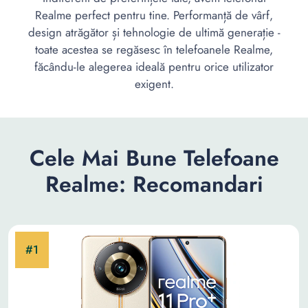
Realme perfect pentru tine. Performanță de vârf,
design atrăgător și tehnologie de ultimă generație -
toate acestea se regăsesc în telefoanele Realme,
făcându-le alegerea ideală pentru orice utilizator
exigent.
Cele Mai Bune Telefoane
Realme: Recomandari