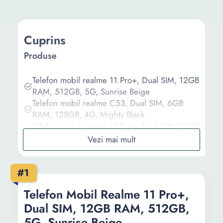
Cuprins
Produse
Telefon mobil realme 11 Pro+, Dual SIM, 12GB
RAM, 512GB, 5G, Sunrise Beige
Telefon mobil realme C53, Dual SIM, 6GB
RAM, 128GB, 4G, Mighty Black
Telefon mobil realme 11 Pro+, Dual SIM, 12GB
RAM, 512GB, 5G, Astral Black
Telefon mobil realme C55, Dual SIM, 8GB
RAM, 256GB, 4G, Rainy Night
#1
Telefon mobil realme C53, Dual SIM, 6GB
RAM, 128GB, 4G, Champion Gold
Telefon Mobil Realme 11 Pro+,
Dual SIM, 12GB RAM, 512GB,
Informații
5G, Sunrise Beige