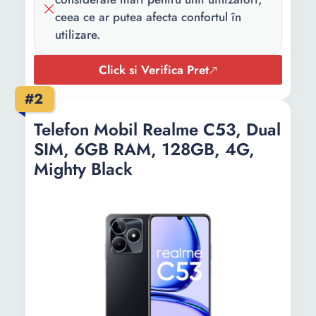
ceea ce ar putea afecta confortul în
Greutate:
183 g
utilizare.
Tehnologie:
2G 4G 3G 5G
Click si Verifica Pret
Dimensiune
6.7 inch
ecran:
#2
Tip display:
OLED
Telefon Mobil Realme C53, Dual
SIM, 6GB RAM, 128GB, 4G,
Rezolutie
2412 x 1080
Mighty Black
(pixeli):
Memorie
512 GB
interna:
Memorie RAM:
12 GB
Porturi:
USB Type C
Numar
3