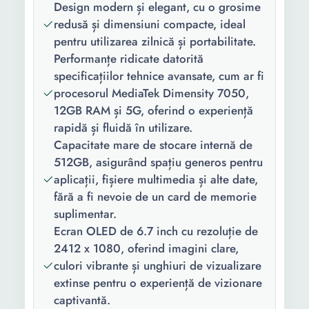
Design modern și elegant, cu o grosime
Versiune
Android 13
redusă și dimensiuni compacte, ideal
sistem
pentru utilizarea zilnică și portabilitate.
operare:
Performanțe ridicate datorită
specificațiilor tehnice avansate, cum ar fi
Model
MediaTek Dimensity 7050
procesorul MediaTek Dimensity 7050,
procesor:
12GB RAM și 5G, oferind o experiență
rapidă și fluidă în utilizare.
Numar nuclee:
8
Capacitate mare de stocare internă de
Frecventa
2.6 GHz
512GB, asigurând spațiu generos pentru
procesor:
aplicații, fișiere multimedia și alte date,
fără a fi nevoie de un card de memorie
Senzori:
Giroscop Senzor de
suplimentar.
proximitate Senzor de
Ecran OLED de 6.7 inch cu rezoluție de
lumina Senzor
2412 x 1080, oferind imagini clare,
geomagnetic
culori vibrante și unghiuri de vizualizare
Continut
Telefon Incarcator telefon
extinse pentru o experiență de vizionare
pachet:
Cablu de date USB Type-C
captivantă.