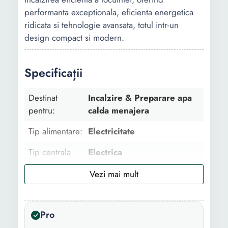
performanta exceptionala, eficienta energetica
ridicata si tehnologie avansata, totul intr-un
design compact si modern.
Specificații
Destinat
Incalzire & Preparare apa
pentru:
calda menajera
Tip alimentare:
Electricitate
Tip centrala
Electrica
termica:
Utilizare:
Rezidential
Putere utila
8.3 kW
Pro
maxima