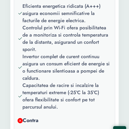
incalzire:
Eficienta energetica ridicata (A+++)
asigura economii semnificative la
Functii:
Motor DC fara perii Tip
facturile de energie electrica.
regulator: Valva electronica
Controlul prin Wi-Fi ofera posibilitatea
de expansiune Agent
de a monitoriza si controla temperatura
frigorific R32 Numar de
de la distanta, asigurand un confort
ventilatoare: 1 Compresor
sporit.
Invertor DC dublu rotativ
Invertor complet de curent continuu
Nivel zgomot:
59 dB
asigura un consum eficient de energie si
o functionare silentioasa a pompei de
Tensiune
220 V
caldura.
alimentare:
Capacitatea de racire si incalzire la
temperaturi extreme (-25°C la 35°C)
Culoare:
Alb
ofera flexibilitate si confort pe tot
Smart:
Da
parcursul anului.
Debit apa
1.43 m³/h
Contra
calda: