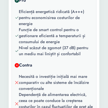
Pro
montare:
Eficiență energetică ridicată (A+++)
Preparare apa
Cu boiler integrat
pentru economisirea costurilor de
calda:
energie
Tiraj evacuare
Natural
Funcție de smart control pentru o
gaze arse:
gestionare eficientă a temperaturii și
consumului de energie
Putere utila
8 kW
Nivel scăzut de zgomot (37 dB) pentru
maxima
un mediu mai liniștit și confortabil
incalzire:
Contra
Functii:
Incalzire Mentinere apa
calda
Necesită o investiție inițială mai mare
Kit evacuare
Nu
comparativ cu alte sisteme de încălzire
gaze arse:
convenționale
Dependență de alimentarea electrică,
Numar
1
ceea ce poate conduce la creșterea
schimbatoare
costurilor în cazul fluctuațiilor de preț ale