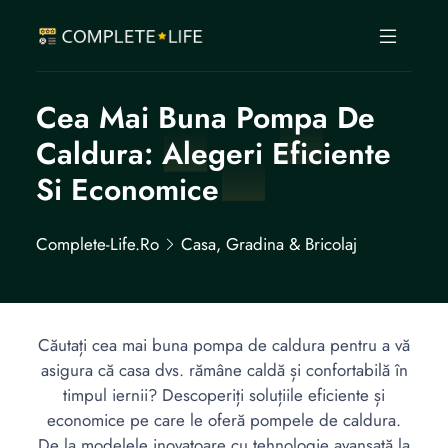
Cea Mai Buna Pompa De
Caldura: Alegeri Eficiente
Si Economice
Complete-Life.ro
Casa, Gradina & Bricolaj
Căutați cea mai buna pompa de caldura pentru a vă
asigura că casa dvs. rămâne caldă și confortabilă în
timpul iernii? Descoperiți soluțiile eficiente și
economice pe care le oferă pompele de caldura.
De la modelele inovatoare cu tehnologie avansată la