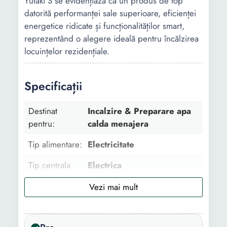
Yutaki S se evidențiază ca un produs de top
datorită performanței sale superioare, eficienței
energetice ridicate și funcționalităților smart,
reprezentând o alegere ideală pentru încălzirea
locuințelor rezidențiale.
Specificații
Destinat
Incalzire & Preparare apa
pentru:
calda menajera
Tip alimentare:
Electricitate
Tip centrala
Electrica
termica:
Utilizare:
Rezidential
Suprafata de
Perete