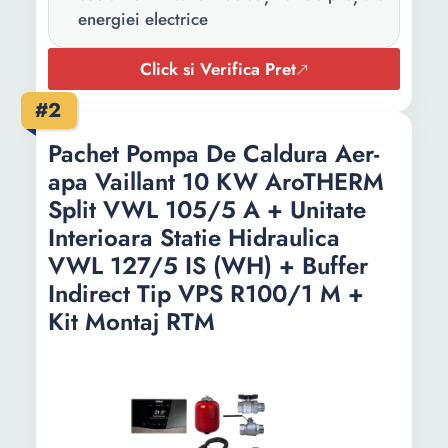
caldura:
energiei electrice
Nivel zgomot:
37 dB
Click si Verifica Pret
Tensiune
230 V
#2
alimentare:
Pachet Pompa De Caldura Aer-
Culoare:
Alb
apa Vaillant 10 KW AroTHERM
Smart:
Da
Split VWL 105/5 A + Unitate
Interioara Statie Hidraulica
Interval
20 - 60 °C
VWL 127/5 IS (WH) + Buffer
temperatura:
Indirect Tip VPS R100/1 M +
Debit apa
1.2 m³/h
Kit Montaj RTM
calda:
Eficienta
A+++
energetica
incalzire: