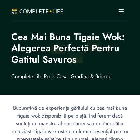
Cea Mai Buna Tigaie Wok:
Alegerea Perfectă Pentru
Gatitul Savuros
Complete-Life.ro
Casa, Gradina & Bricolaj
Bucurați-vă de experiența gătitului cu cea mai buna
tigaie wok disponibilă pe piață. Indiferent dacă
sunteți un maestru al bucatariei sau un începător
entuziast, tigaia wok este un element esențial pentru
preparatele asiatice și nu numai. Alegeți dintr-o