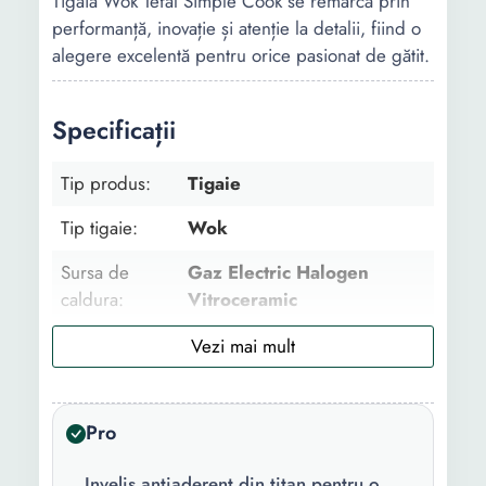
Tigaia Wok Tefal Simple Cook se remarcă prin
performanță, inovație și atenție la detalii, fiind o
alegere excelentă pentru orice pasionat de gătit.
Specificații
Tip produs:
Tigaie
Tip tigaie:
Wok
Sursa de
Gaz Electric Halogen
caldura:
Vitroceramic
Numar
1
bucati/set:
Continut
1 x Tigaie
Pro
pachet:
Invelis antiaderent din titan pentru o