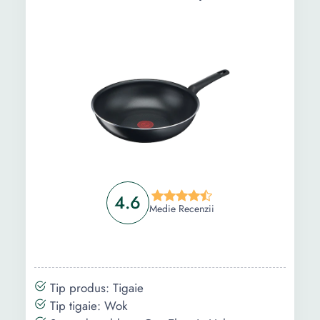
Ghid de cumparare
Intrebari Frecvente
4.6
Medie Recenzii
Tip produs: Tigaie
Tip tigaie: Wok