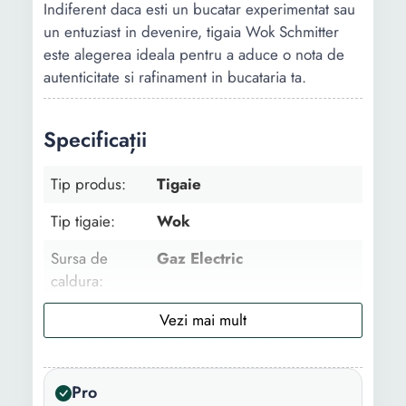
Indiferent daca esti un bucatar experimentat sau
un entuziast in devenire, tigaia Wok Schmitter
este alegerea ideala pentru a aduce o nota de
autenticitate si rafinament in bucataria ta.
Specificații
Tip produs:
Tigaie
Tip tigaie:
Wok
Sursa de
Gaz Electric
caldura:
Continut
1 x Tigaie
pachet:
Forma:
Rotund
Pro