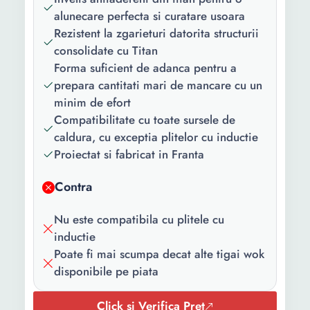
Forma:
Rotund
alunecare perfecta si curatare usoara
Tip:
Fara capac
Rezistent la zgarieturi datorita structurii
consolidate cu Titan
Tip maner:
Fix
Forma suficient de adanca pentru a
prepara cantitati mari de mancare cu un
Material:
Aluminiu
minim de efort
Material
Titan
Compatibilitate cu toate sursele de
interior:
caldura, cu exceptia plitelor cu inductie
Proiectat si fabricat in Franta
Functii:
Suprafata antiaderenta
Tehnologia Thermo-spot®
Contra
Instructiuni
Compatibil masina de
Nu este compatibila cu plitele cu
utilizare:
spalat vase
inductie
Culoare:
Negru Albastru
Poate fi mai scumpa decat alte tigai wok
disponibile pe piata
Diametru:
28 cm
Click si Verifica Pret