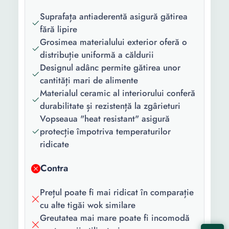
Tip:
Fara capac
Suprafața antiaderentă asigură gătirea
Tip maner:
Fix
fără lipire
Grosimea materialului exterior oferă o
Material:
Aluminiu
distribuție uniformă a căldurii
Designul adânc permite gătirea unor
Material
PTFE
cantități mari de alimente
interior:
Materialul ceramic al interiorului conferă
Functii:
Suprafata antiaderenta
durabilitate și rezistență la zgârieturi
Vopseaua "heat resistant" asigură
Culoare:
Rosu
protecție împotriva temperaturilor
Diametru:
28 cm
ridicate
Adancime:
9 cm
Contra
Prețul poate fi mai ridicat în comparație
cu alte tigăi wok similare
Greutatea mai mare poate fi incomodă