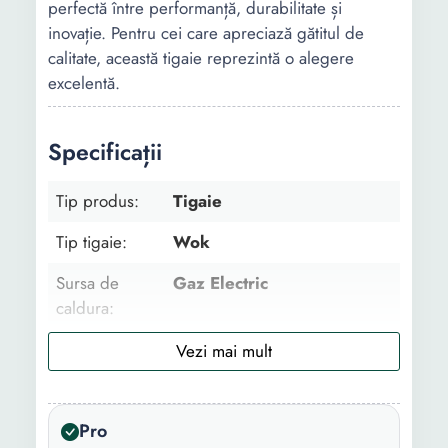
perfectă între performanță, durabilitate și
inovație. Pentru cei care apreciază gătitul de
calitate, această tigaie reprezintă o alegere
excelentă.
Specificații
Tip produs:
Tigaie
Tip tigaie:
Wok
Sursa de
Gaz Electric
caldura:
Continut
1 x Tigaie
pachet:
Forma:
Rotund
Pro