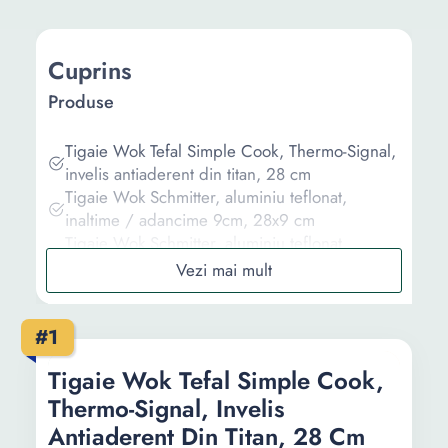
Cuprins
Produse
Tigaie Wok Tefal Simple Cook, Thermo-Signal,
invelis antiaderent din titan, 28 cm
Tigaie Wok Schmitter, aluminiu teflonat,
inaltime / adancime 9cm, 28x9 cm
Tigaie Wok Schmitter, aluminiu teflonat,
inaltime / adancime 9cm, 28x9 cm
Tigaie Wok Tefal Unlimited, Thermo-Signal,
Thermo-Fusion, invelis antiaderent din titan, 28
#1
cm
Tigaie wok cu capac Orion, Granit, 32 cm,
Tigaie Wok Tefal Simple Cook,
Negru
Thermo-Signal, Invelis
Informații
Antiaderent Din Titan, 28 Cm