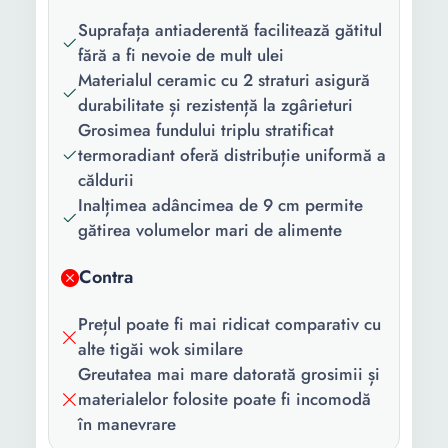
Tip:
Fara capac
Suprafața antiaderentă facilitează gătitul
Tip maner:
Fix
fără a fi nevoie de mult ulei
Materialul ceramic cu 2 straturi asigură
Material:
Aluminiu
durabilitate și rezistență la zgârieturi
Grosimea fundului triplu stratificat
Material
PTFE
termoradiant oferă distribuție uniformă a
interior:
căldurii
Functii:
Suprafata antiaderenta
Inalțimea adâncimea de 9 cm permite
gătirea volumelor mari de alimente
Culoare:
Rosu
Contra
Diametru:
28 cm
Adancime:
9 cm
Prețul poate fi mai ridicat comparativ cu
alte tigăi wok similare
Greutatea mai mare datorată grosimii și
materialelor folosite poate fi incomodă
în manevrare