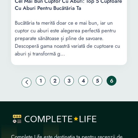
Cel Mai Bun Cuptor Cu Aburi: Top 5 Cuptoare
Cu Aburi Pentru Bucătăria Ta
Bucătăria ta merită doar ce e mai bun, iar un
cuptor cu aburi este alegerea perfectă pentru
preparate sănătoase și pline de savoare.
Descoperă gama noastră variată de cuptoare cu
aburi și transformă g...
1
2
3
4
5
6
Complete Life este destinația ta pentru recenzii de