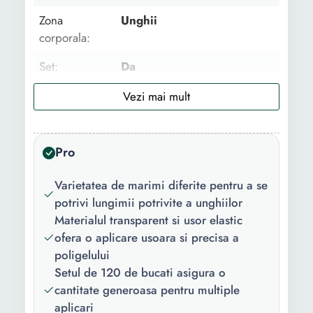
Zona
Unghii
corporala:
Set:
Da
Tip
Mix
decoratiune:
Tip:
Profesional
Pro
Culoare:
Transparent
Varietatea de marimi diferite pentru a se
Numar
120
potrivi lungimii potrivite a unghiilor
bucati/set:
Materialul transparent si usor elastic
ofera o aplicare usoara si precisa a
poligelului
Setul de 120 de bucati asigura o
cantitate generoasa pentru multiple
aplicari