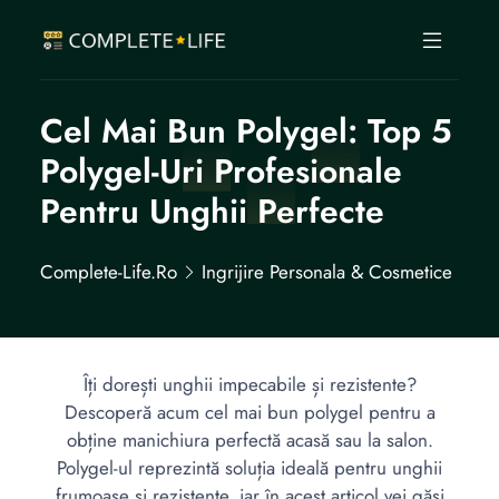
Cel Mai Bun Polygel: Top 5
Polygel-Uri Profesionale
Pentru Unghii Perfecte
Complete-Life.ro
Ingrijire Personala & Cosmetice
Îți dorești unghii impecabile și rezistente?
Descoperă acum cel mai bun polygel pentru a
obține manichiura perfectă acasă sau la salon.
Polygel-ul reprezintă soluția ideală pentru unghii
frumoase și rezistente, iar în acest articol vei găsi