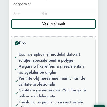
corporala:
Set:
Nu
Tip
Mix
decoratiune:
Tip:
Profesional
Pro
Culoare:
Transparent
Ușor de aplicat și modelat datorită
Aspect:
Lucios
soluției speciale pentru polygel
Asigură o fixare fermă și rezistentă a
Numar
1
polygelului pe unghii
bucati/set:
Permite obținerea unei manichiuri de
calitate profesională
Greutate:
75 g
Cantitate generoasă de 75 ml asigură
Cantitate:
75 ml
utilizare îndelungată
Finish lucios pentru un aspect estetic