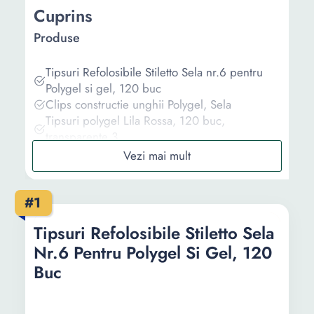
Cuprins
Produse
Tipsuri Refolosibile Stiletto Sela nr.6 pentru
Polygel si gel, 120 buc
Clips constructie unghii Polygel, Sela
Tipsuri polygel Lila Rossa, 120 buc,
transparente 3
Solutie aplicare polygel, Lila Rossa, 75 ml
Kit mini polygel pentru constructie unghii,
Venalisa, 16 piese, TK01, 15 gr, 50 ml
#1
Informații
Tipsuri Refolosibile Stiletto Sela
Nr.6 Pentru Polygel Si Gel, 120
Ghid de cumparare
Buc
Intrebari Frecvente