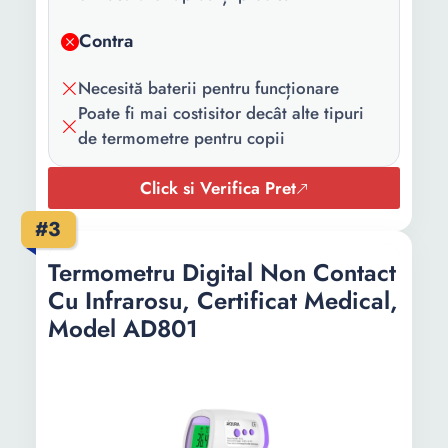
Baterii
1 x AA (1.5 V)
Contra
necesare:
Lungime:
223 cm
Necesită baterii pentru funcționare
Poate fi mai costisitor decât alte tipuri
Latime:
160 cm
de termometre pentru copii
Adancime:
67 cm
Click si Verifica Pret
Greutate:
0.45 Kg
#3
Termometru Digital Non Contact
Cu Infrarosu, Certificat Medical,
Model AD801