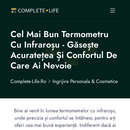
Cel Mai Bun Termometru
Cu Infraroșu - Găsește
Acuratețea Și Confortul De
Care Ai Nevoie
Complete-Life.ro
Ingrijire Personala & Cosmetice
Bine ai venit în lumea termometrelor cu infraroșu,
unde precizia și confortul se întâlnesc pentru a-ți
oferi cea mai bună experiență. Indiferent dacă ai