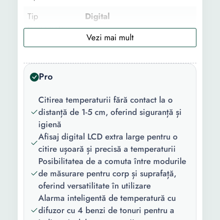
Tip
Digital
termometru:
Utilizare:
Fara contact
Valori
Temperatura corporala
Pro
masurate:
Temperatura suprafete
Citirea temperaturii fără contact la o
Functii:
Display LCD extra large
distanță de 1-5 cm, oferind siguranță și
Continut
1 Termometru
igienă
pachet:
Afisaj digital LCD extra large pentru o
citire ușoară și precisă a temperaturii
Culoare:
Alb
Posibilitatea de a comuta între modurile
de măsurare pentru corp și suprafață,
Durata de
1 s
oferind versatilitate în utilizare
masurare:
Alarma inteligentă de temperatură cu
Distanta
5 cm
difuzor cu 4 benzi de tonuri pentru a
maxima de