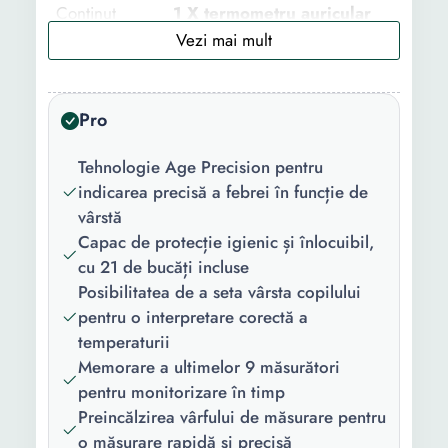
Continut
1 X termometru auricular
pachet:
Braun ThermoScan 7, 1 X
cutie de protectie cu loc de
depozitare igienica a
capacelor, 21 X capace
Pro
igienice de unica folosinta,
2 X baterii AA LR6 1,5
Tehnologie Age Precision pentru
volti, 1 X termometru de
indicarea precisă a febrei în funcție de
jucarie
vârstă
Capac de protecție igienic și înlocuibil,
Tip:
De ureche
cu 21 de bucăți incluse
Posibilitatea de a seta vârsta copilului
Timp de
1 s
pentru o interpretare corectă a
masurare:
temperaturii
Interval de
35-42 grade
Memorare a ultimelor 9 măsurători
masurare:
pentru monitorizare în timp
Preincălzirea vârfului de măsurare pentru
Acuratete:
+/-0,2℃
o măsurare rapidă și precisă