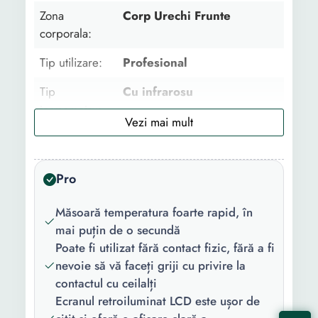
Zona
Corp Urechi Frunte
corporala:
Tip utilizare:
Profesional
Tip
Cu infrarosu
termometru:
Utilizare:
Fara contact
Valori
Temperatura corporala
Pro
masurate:
Măsoară temperatura foarte rapid, în
Continut
1 Manual de utilizare 1
mai puțin de o secundă
pachet:
Termometru
Poate fi utilizat fără contact fizic, fără a fi
Culoare:
Alb
nevoie să vă faceți griji cu privire la
contactul cu ceilalți
Durata de
1 s
Ecranul retroiluminat LCD este ușor de
masurare: