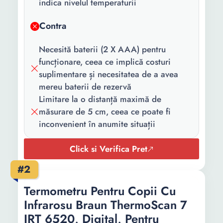
indica nivelul temperaturii
masurare:
Contra
Unitate de
°C °F
masura:
Necesită baterii (2 X AAA) pentru
funcționare, ceea ce implică costuri
Temperatura
34 C
suplimentare și necesitatea de a avea
minima
mereu baterii de rezervă
masurata:
Limitare la o distanță maximă de
Temperatura
42.9 C
măsurare de 5 cm, ceea ce poate fi
maxima
inconvenient în anumite situații
masurata:
Click si Verifica Pret
Baterii
2 X AAA
necesare:
#2
Lungime:
150 mm
Termometru Pentru Copii Cu
Infrarosu Braun ThermoScan 7
Latime:
77 mm
IRT 6520, Digital, Pentru