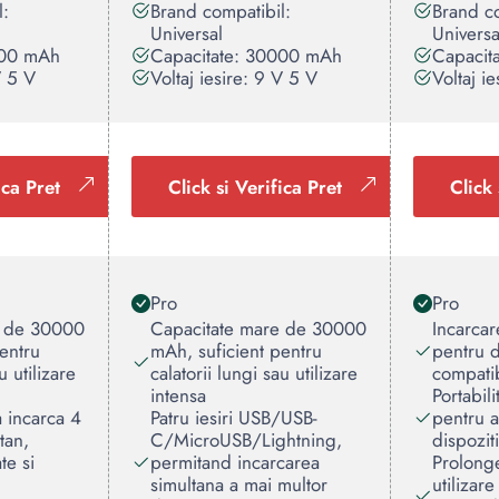
l:
Brand compatibil:
Brand co
Universal
Universa
000 mAh
Capacitate: 30000 mAh
Capacit
V 5 V
Voltaj iesire: 9 V 5 V
Voltaj ie
ica Pret
Click si Verifica Pret
Click 
Pro
Pro
e de 30000
Capacitate mare de 30000
Incarcar
entru
mAh, suficient pentru
pentru d
u utilizare
calatorii lungi sau utilizare
compati
intensa
Portabili
a incarca 4
Patru iesiri USB/USB-
pentru a
tan,
C/MicroUSB/Lightning,
dispozit
te si
permitand incarcarea
Prolong
simultana a mai multor
utilizare