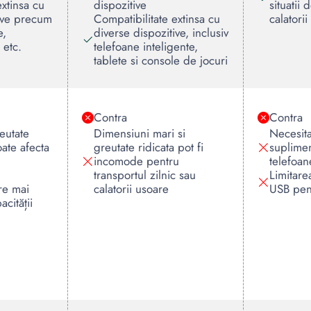
extinsa cu
dispozitive
situatii
tive precum
Compatibilitate extinsa cu
calatorii
e,
diverse dispozitive, inclusiv
 etc.
telefoane inteligente,
tablete si console de jocuri
Contra
Contra
eutate
Dimensiuni mari si
Necesit
ate afecta
greutate ridicata pot fi
suplimen
incomode pentru
telefoan
transportul zilnic sau
Limitare
re mai
calatorii usoare
USB pen
acității