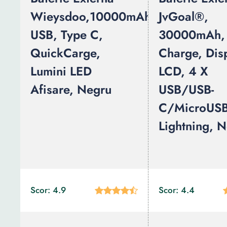
Wieysdoo,10000mAh,2x
JvGoal®,
USB, Type C,
30000mAh,
QuickCarge,
Charge, Dis
Lumini LED
LCD, 4 X
Afisare, Negru
USB/USB-
C/MicroUSB
Lightning, 
Scor: 4.9
Scor: 4.4