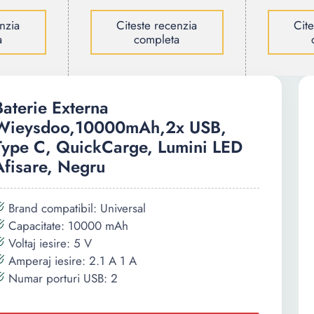
nzia
Citeste recenzia
Cit
a
completa
Baterie Externa
Wieysdoo,10000mAh,2x USB,
Type C, QuickCarge, Lumini LED
Afisare, Negru
Brand compatibil: Universal
Capacitate: 10000 mAh
Voltaj iesire: 5 V
Amperaj iesire: 2.1 A 1 A
Numar porturi USB: 2