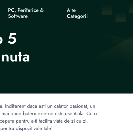
PC, Periferice &
Alte
Software
Categorii
p 5
inuta
ie. Indiferent daca esti un calator pasionat, un
i mai bune baterii externe este esentiala. Cu o
pute pentru a-ti facilita viata de zi cu zi.
pentru dispozitivele tale!