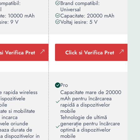
mpatibil:
Brand compatibil:
l
Universal
ate: 10000 mAh
Capacitate: 20000 mAh
sire: 9 V
Voltaj iesire: 5 V
si Verifica Pret
Click si Verifica Pret
Pro
e rapida wireless
Capacitate mare de 20000
ispozitivele
mAh pentru încărcarea
bile
rapidă a dispozitivelor
tate si mobilitate
mobile
 incarca
Tehnologie de ultimă
ivele oriunde
generație pentru încărcare
eaza durata de
optimă a dispozitivelor
 a dispozitivelor in
mobile