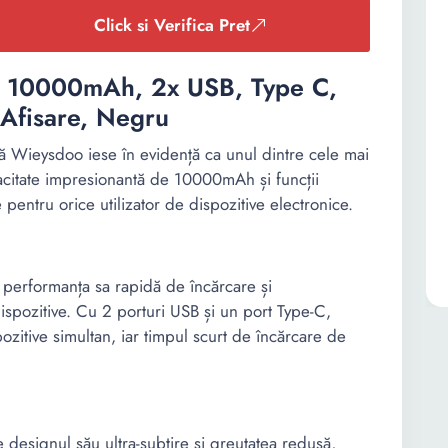
Click si Verifica Pret
, 10000mAh, 2x USB, Type C,
Afisare, Negru
nă Wieysdoo iese în evidență ca unul dintre cele mai
citate impresionantă de 10000mAh și funcții
entru orice utilizator de dispozitive electronice.
performanța sa rapidă de încărcare și
dispozitive. Cu 2 porturi USB și un port Type-C,
pozitive simultan, iar timpul scurt de încărcare de
 designul său ultra-subțire și greutatea redusă,