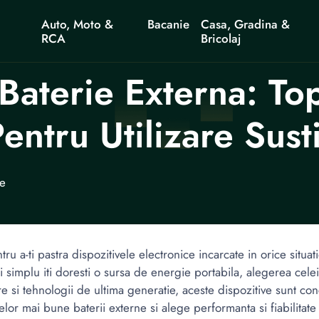
Auto, Moto &
Bacanie
Casa, Gradina &
RCA
Bricolaj
Baterie Externa: To
ntru Utilizare Sust
ne
tru a-ti pastra dispozitivele electronice incarcate in orice situat
si simplu iti doresti o sursa de energie portabila, alegerea cele
re si tehnologii de ultima generatie, aceste dispozitive sunt conce
r mai bune baterii externe si alege performanta si fiabilitate 