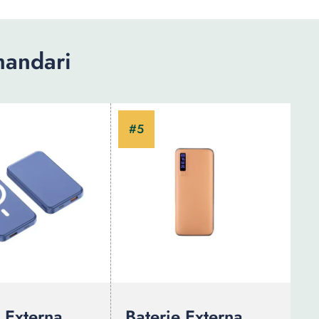
mandari
 Externa
Baterie Externa