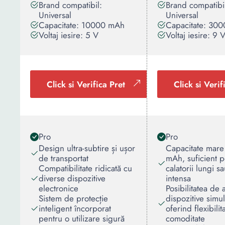
Brand compatibil:
Brand compatibi
Universal
Universal
Capacitate: 10000 mAh
Capacitate: 30
Voltaj iesire: 5 V
Voltaj iesire: 9 
Click si Verifica Pret
Click si Verif
Pro
Pro
Design ultra-subtire și ușor
Capacitate mar
de transportat
mAh, suficient p
Compatibilitate ridicată cu
calatorii lungi sa
diverse dispozitive
intensa
electronice
Posibilitatea de 
Sistem de protecție
dispozitive simul
inteligent încorporat
oferind flexibilita
pentru o utilizare sigură
comoditate