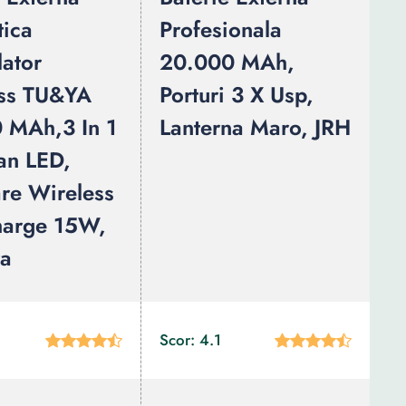
ica
Profesionala
ator
20.000 MAh,
ss TU&YA
Porturi 3 X Usp,
 MAh,3 In 1
Lanterna Maro, JRH
an LED,
are Wireless
harge 15W,
ra
Scor: 4.1