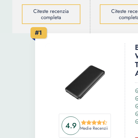
Citeste recenzia
Citeste rece
completa
complet
#1
4.9
Medie Recenzii