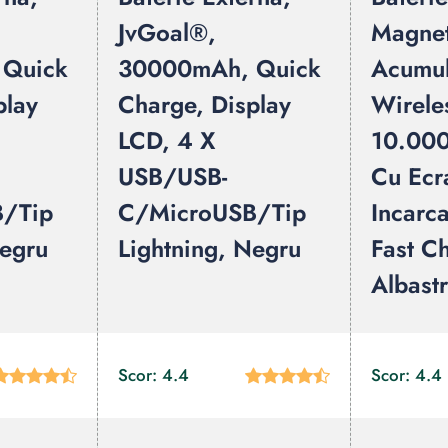
JvGoal®,
Magnet
 Quick
30000mAh, Quick
Acumul
play
Charge, Display
Wirele
LCD, 4 X
10.000
USB/USB-
Cu Ecr
/Tip
C/MicroUSB/Tip
Incarc
Negru
Lightning, Negru
Fast C
Albast
Scor: 4.4
Scor: 4.4