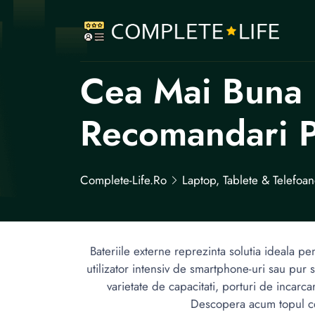
Cea Mai Buna 
Recomandari Pe
Complete-Life.ro
Laptop, Tablete & Telefoa
Bateriile externe reprezinta solutia ideala pen
utilizator intensiv de smartphone-uri sau pur 
varietate de capacitati, porturi de incarca
Descopera acum topul celo