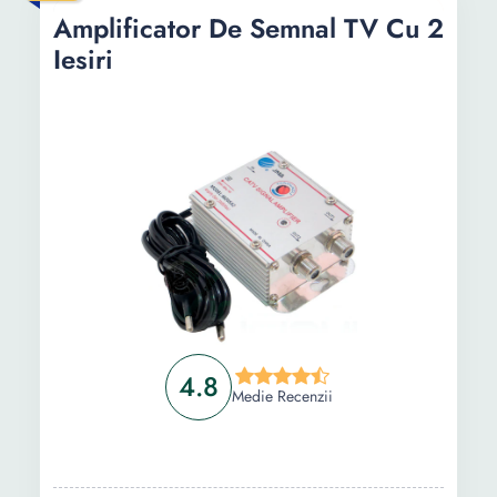
Ghid de cumparare
Amplificator De Semnal TV Cu 2
Intrebari Frecvente
Iesiri
4.8
Medie Recenzii