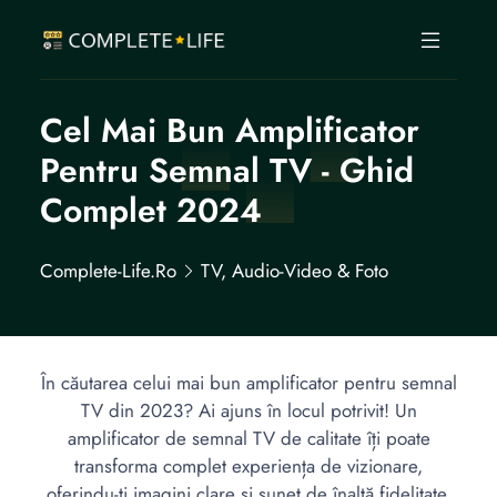
Cel Mai Bun Amplificator
Pentru Semnal TV - Ghid
Complet 2024
Complete-Life.ro
TV, Audio-Video & Foto
În căutarea celui mai bun amplificator pentru semnal
TV din 2023? Ai ajuns în locul potrivit! Un
amplificator de semnal TV de calitate îți poate
transforma complet experiența de vizionare,
oferindu-ți imagini clare și sunet de înaltă fidelitate.