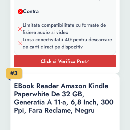
Functii:
Touchscreen Iesire audio
Contra
Control luminozitate
Continut
1 x eBook
Limitata compatibilitate cu formate de
pachet:
fisiere audio si video
Lipsa conectivitatii 4G pentru descarcare
Culoare:
Albastru denim
de carti direct pe dispozitiv
Capacitate
16 GB
Click si Verifica Pret
stocare:
#3
Autonomie
6 saptamani
acumulator:
EBook Reader Amazon Kindle
Paperwhite De 32 GB,
Inaltime:
157.8 mm
Generatia A 11-a, 6,8 Inch, 300
Latime:
108.6 mm
Ppi, Fаrа Reclame, Negru
Grosime:
8 mm
Greutate:
158 g