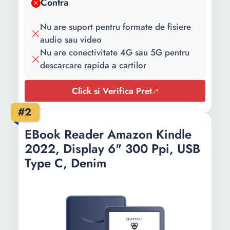
Continut
1 x eBook
Contra
pachet:
Nu are suport pentru formate de fisiere
Culoare:
Negru
audio sau video
Nu are conectivitate 4G sau 5G pentru
Capacitate
16 GB
descarcare rapida a cartilor
stocare:
Autonomie
6 saptamani
Click si Verifica Pret
acumulator:
#2
Inaltime:
157.8 mm
EBook Reader Amazon Kindle
Latime:
108.6 mm
2022, Display 6" 300 Ppi, USB
Type C, Denim
Grosime:
8 mm
Greutate:
158 g