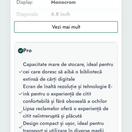
Display:
Monocrom
Diagonala
6.8 inch
display:
Rezolutie:
1200 x 825
Fisiere
AZW3
Pro
suportate:
Capacitate mare de stocare, ideal pentru
Capacitate
32 GB
cei care doresc să aibă o bibliotecă
stocare:
extinsă de cărți digitale
Greutate:
0.208 Kg
Ecran de înaltă rezoluție și tehnologie E-
ink pentru o experiență de citit
confortabilă și fără oboseală a ochilor
Lipsa reclamelor oferă o experiență de
citit neîntreruptă și plăcută
Design compact și ușor, ideal pentru
transport și utilizare în diverse medii