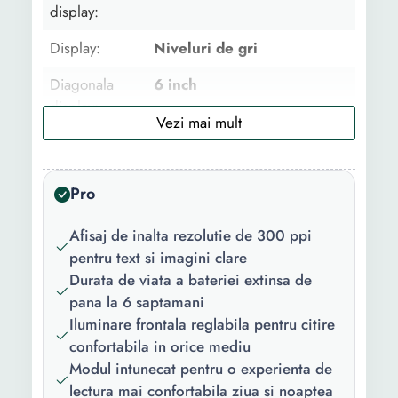
display:
Display:
Niveluri de gri
Diagonala
6 inch
display:
Numar niveluri
16
de gri:
Pro
Rezolutie
300 ppi
optica:
Afisaj de inalta rezolutie de 300 ppi
pentru text si imagini clare
Fisiere
PDF RTF TXT EPUB HTML
Durata de viata a bateriei extinsa de
suportate:
MOBI AZW JPEG GIF PNG
pana la 6 saptamani
DOCX AZW3 PRC AAX
Iluminare frontala reglabila pentru citire
Conectivitate:
Bluetooth Wi-Fi
confortabila in orice mediu
Modul intunecat pentru o experienta de
Tip USB:
USB Type C
lectura mai confortabila ziua si noaptea