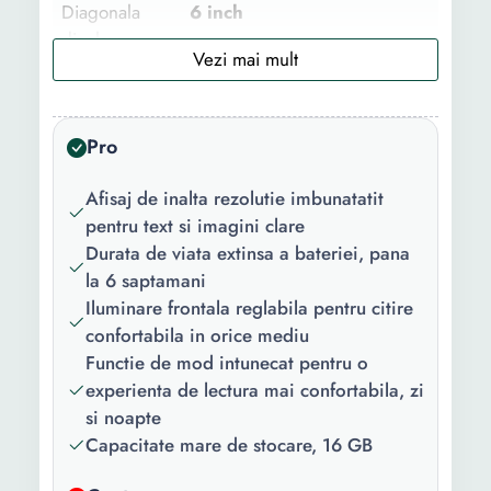
Diagonala
6 inch
display:
Numar niveluri
16
de gri:
Pro
Rezolutie
300 ppi
optica:
Afisaj de inalta rezolutie imbunatatit
pentru text si imagini clare
Fisiere
PDF RTF TXT EPUB HTML
Durata de viata extinsa a bateriei, pana
suportate:
MOBI AZW JPEG GIF PNG
la 6 saptamani
DOCX AZW3 PRC AAX
Iluminare frontala reglabila pentru citire
Conectivitate:
Bluetooth Wi-Fi
confortabila in orice mediu
Functie de mod intunecat pentru o
Tip USB:
USB Type C
experienta de lectura mai confortabila, zi
si noapte
Functii:
Touchscreen Iesire audio
Capacitate mare de stocare, 16 GB
Control luminozitate