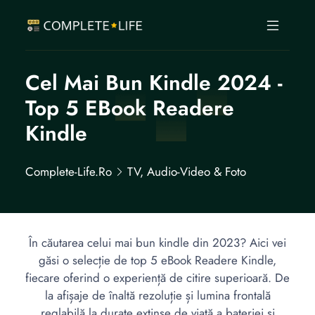
Cel Mai Bun Kindle 2024 -
Top 5 EBook Readere
Kindle
Complete-Life.ro
TV, Audio-Video & Foto
În căutarea celui mai bun kindle din 2023? Aici vei
găsi o selecție de top 5 eBook Readere Kindle,
fiecare oferind o experiență de citire superioară. De
la afișaje de înaltă rezoluție și lumina frontală
reglabilă la durate extinse de viață a bateriei și