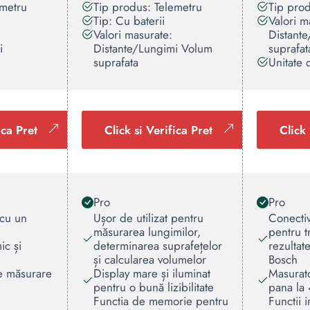
emetru
Tip produs: Telemetru
Tip prod
Tip: Cu baterii
Valori m
Valori masurate:
Distant
i
Distante/Lungimi Volum
suprafat
suprafata
Unitate
ica Pret
Click si Verifica Pret
Click 
Pro
Pro
cu un
Ușor de utilizat pentru
Conectiv
măsurarea lungimilor,
pentru t
c și
determinarea suprafețelor
rezultate
și calcularea volumelor
Bosch
e măsurare
Display mare și iluminat
Masurato
pentru o bună lizibilitate
pana la
Functia de memorie pentru
Functii 