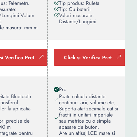
us: Telemetru
Tip produs: Ruleta
asurate:
Tip: Cu baterii
e/Lungimi Volum
Valori masurate:
a
Distante/Lungimi
 de masura: mm m
si Verifica Pret
Click si Verifica Pret
Pro
itate Bluetooth
Poate calcula distante
ransferul
continue, arii, volume etc.
lor la aplicatia
Suporta atat zecimale cat si
fractii in unitati imperiale
ri precise de
sau metrice cu o simpla
 40 m
apasare de buton.
integrate pentru
Are un afisaj LCD mare si