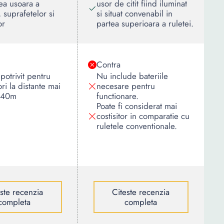
ea usoara a
usor de citit fiind iluminat
, suprafetelor si
si situat convenabil in
or
partea superioara a ruletei.
Contra
potrivit pentru
Nu include bateriile
ri la distante mai
necesare pentru
 40m
functionare.
Poate fi considerat mai
costisitor in comparatie cu
ruletele conventionale.
este recenzia
Citeste recenzia
completa
completa