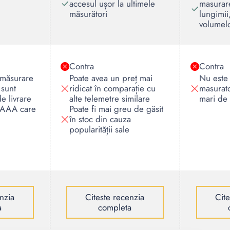
accesul ușor la ultimele
masurar
măsurători
lungimii
volumel
Contra
Contra
 măsurare
Poate avea un preț mai
Nu este 
 sunt
ridicat în comparație cu
masurato
de livrare
alte telemetre similare
mari de
i AAA care
Poate fi mai greu de găsit
în stoc din cauza
popularității sale
nzia
Citeste recenzia
Cit
a
completa