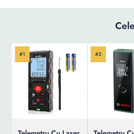
Cel
Telemetru Cu Laser
Telemetru C