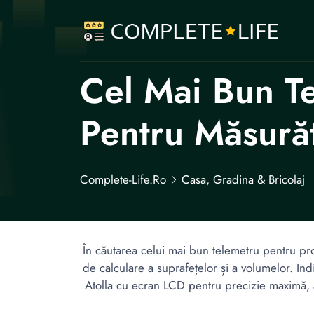
Cel Mai Bun Te
Pentru Măsurăt
Complete-Life.ro
Casa, Gradina & Bricolaj
În căutarea celui mai bun telemetru pentru pr
de calculare a suprafețelor și a volumelor. In
Atolla cu ecran LCD pentru precizie maximă, 