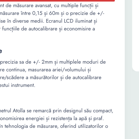
nt de măsurare avansat, cu multiple funcții și
ăsurare între 0,15 și 60m și o precizie de +/-
se în diverse medii. Ecranul LCD iluminat și
r funcțiile de autocalibrare și economisire a
e
n precizia sa de +/- 2mm și multiplele moduri de
re continua, masurarea ariei/volumului și
re/scădere a măsurătorilor și de autocalibrare
estui instrument.
metrul Atolla se remarcă prin designul său compact,
conomisirea energiei și rezistența la apă și praf.
în tehnologia de măsurare, oferind utilizatorilor o