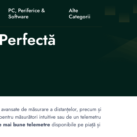
PC, Periferice &
Alte
Software
Categorii
Perfectă
 avansate de măsurare a distanțelor, precum și
pentru măsurători intuitive sau de un telemetru
e mai bune telemetre
disponibile pe piață și