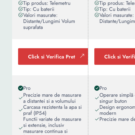
Tip produs: Telemetru
Tip produs: Tel
Tip: Cu baterii
Tip: Cu baterii
Valori masurate:
Valori masurate:
Distante/Lungimi Volum
Distante/Lungim
suprafata
Click si Verifica Pret
Click si Verif
Pro
Pro
Precizie mare de masurare
Operare simplă 
a distantei si a volumului
singur buton
Carcasa rezistenta la apa si
Design ergonomi
praf (IP54)
modern
Functii variate de masurare
Precizie mare d
si extensie, inclusiv
masurare continua si