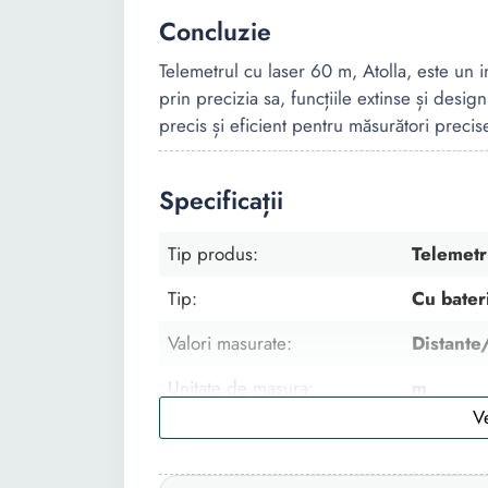
Concluzie
Telemetrul cu laser 60 m, Atolla, este un
prin precizia sa, funcțiile extinse și desi
precis și eficient pentru măsurători precis
Specificații
Tip produs:
Telemet
Tip:
Cu bater
Valori masurate:
Distante
Unitate de masura:
m
Numar valori masurate:
2
Material:
ABS PC