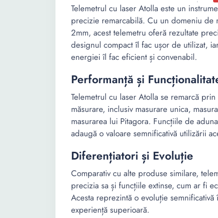
Telemetrul cu laser Atolla este un instrume
precizie remarcabilă. Cu un domeniu de m
2mm, acest telemetru oferă rezultate preci
designul compact îl fac ușor de utilizat, ia
energiei îl fac eficient și convenabil.
Performanță și Funcționalitat
Telemetrul cu laser Atolla se remarcă pri
măsurare, inclusiv masurare unica, masura
masurarea lui Pitagora. Funcțiile de aduna
adaugă o valoare semnificativă utilizării ac
Diferențiatori și Evoluție
Comparativ cu alte produse similare, tele
precizia sa și funcțiile extinse, cum ar fi e
Acesta reprezintă o evoluție semnificativă 
experiență superioară.