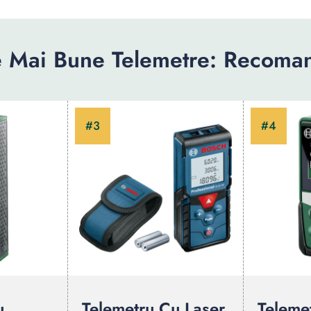
e Mai Bune Telemetre: Recoman
u
Telemetru Cu Laser
Telemet