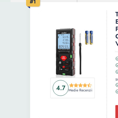
#1
s
4.7
Medie Recenzii