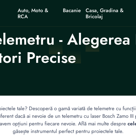
Auto, Moto &
Bacanie
Casa, Gradina &
RCA
Bricolaj
lemetru - Alegerea 
ori Precise
oiectele tale? Descoperă o gamă variată de telemetre cu funcții
diferent dacă ai nevoie de un telemetru cu laser Bosch Zamo III 
avem opțiuni pentru fiecare nevoie. Află mai multe despre
cel
găsește instrumentul perfect pentru proiectele tale.