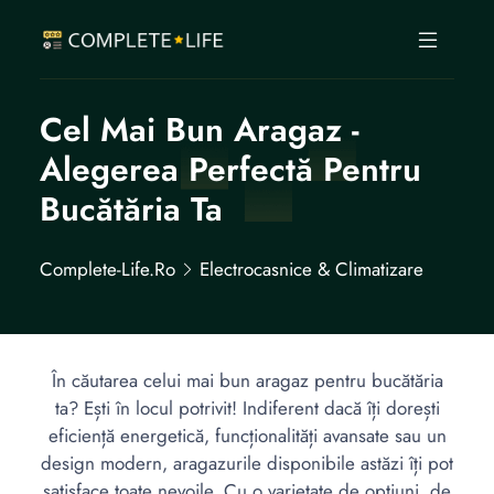
Cel Mai Bun Aragaz -
Alegerea Perfectă Pentru
Bucătăria Ta
Complete-Life.ro
Electrocasnice & Climatizare
În căutarea celui mai bun aragaz pentru bucătăria
ta? Ești în locul potrivit! Indiferent dacă îți dorești
eficiență energetică, funcționalități avansate sau un
design modern, aragazurile disponibile astăzi îți pot
satisface toate nevoile. Cu o varietate de opțiuni, de