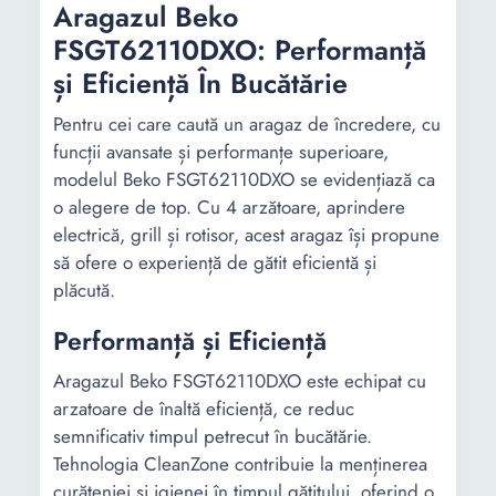
Aragazul Beko
FSGT62110DXO: Performanță
și Eficiență În Bucătărie
Pentru cei care caută un aragaz de încredere, cu
funcții avansate și performanțe superioare,
modelul Beko FSGT62110DXO se evidențiază ca
o alegere de top. Cu 4 arzătoare, aprindere
electrică, grill și rotisor, acest aragaz își propune
să ofere o experiență de gătit eficientă și
plăcută.
Performanță și Eficiență
Aragazul Beko FSGT62110DXO este echipat cu
arzatoare de înaltă eficiență, ce reduc
semnificativ timpul petrecut în bucătărie.
Tehnologia CleanZone contribuie la menținerea
curățeniei și igienei în timpul gătitului, oferind o