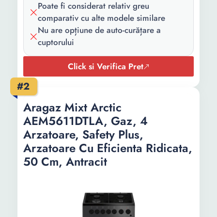
Poate fi considerat relativ greu
Arzator mare:
1
comparativ cu alte modele similare
Arzator
2
Nu are opțiune de auto-curățare a
normal:
cuptorului
Volum cuptor:
59 l
Click si Verifica Pret
Functii de
Grill Rotisor
#2
gatire:
Aragaz Mixt Arctic
Mod incalzire:
Incalzire de jos
AEM5611DTLA, Gaz, 4
Arzatoare, Safety Plus,
Latime:
60 cm
Arzatoare Cu Eficienta Ridicata,
Inaltime:
85 cm
50 Cm, Antracit
Greutate:
46.2 Kg