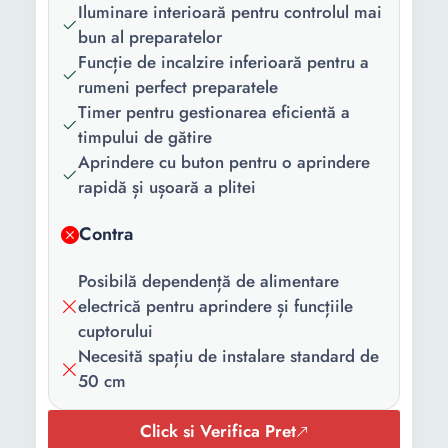
Material capac:
Metal
Iluminare interioară pentru controlul mai
bun al preparatelor
Functii:
Timer Iluminare interioara
Funcție de incalzire inferioară pentru a
rumeni perfect preparatele
Continut
1 x Gratar 1 x Tava cuptor 1
Timer pentru gestionarea eficientă a
pachet:
x Aragaz
timpului de gătire
Culoare:
Negru
Aprindere cu buton pentru o aprindere
rapidă și ușoară a plitei
Numar
4
arzatoare:
Contra
Arzator mare:
1
Posibilă dependență de alimentare
Arzator
2
electrică pentru aprindere și funcțiile
normal:
cuptorului
Necesită spațiu de instalare standard de
Mod incalzire:
Incalzire de jos
50 cm
Latime:
50 cm
Click si Verifica Pret