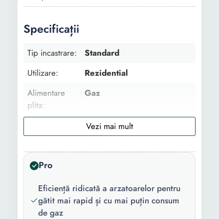
Specificații
Tip incastrare:
Standard
Utilizare:
Rezidential
Alimentare
Gaz
plita:
Alimentare
Electric
cuptor:
Tip aprindere:
Electrica
Pro
Pozitionare
Frontala
Eficiență ridicată a arzatoarelor pentru
panou
gătit mai rapid și cu mai puțin consum
comanda:
de gaz