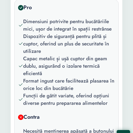
Pro
Material capac:
Metal
Dimensiuni potrivite pentru bucătăriile
Functii:
Supapa de siguranta
mici, ușor de integrat în spații restrânse
Continut
1 x Aragaz
Dispozitiv de siguranță pentru plită și
pachet:
cuptor, oferind un plus de securitate în
utilizare
Culoare:
Alb
Capac metalic și ușă cuptor din geam
dublu, asigurând o izolare termică
Numar
4
eficientă
arzatoare:
Format ingust care facilitează plasarea în
Material
Otel emailat
orice loc din bucătărie
gratare:
Funcții de gătit variate, oferind opțiuni
diverse pentru prepararea alimentelor
Numar
1
cuptoare:
Contra
Volum cuptor:
52 l
Necesită menținerea apăsată a butonului