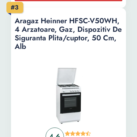
Adancime:
60 cm
#3
Inaltime:
85 cm
Aragaz Heinner HFSC-V50WH,
4 Arzatoare, Gaz, Dispozitiv De
Siguranta Plita/cuptor, 50 Cm,
Alb
4.6