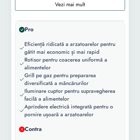
Tip aprindere:
Electrica
Pozitionare
Frontala
panou
Pro
comanda:
Eficiență ridicată a arzatoarelor pentru
Material:
Inox
gătit mai economic și mai rapid
Material capac:
Sticla
Rotisor pentru coacerea uniformă a
alimentelor
Functii:
Timer Iluminare interioara
Grill pe gaz pentru prepararea
Sertar inferior pentru vase
diversificată a mâncărurilor
Iluminare cuptor pentru supravegherea
Continut
1 x Rotisor 1 x Tava
facilă a alimentelor
pachet:
standard 1 x Aragaz
Aprindere electrică integrată pentru o
Culoare:
Argintiu
pornire ușoară a arzatoarelor
Numar
4
Contra
arzatoare: