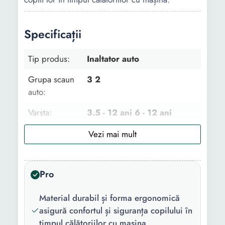
Specificații
Tip produs:
Inaltator auto
Grupa scaun
3 2
auto:
Varsta:
3.5 - 12 ani 6 - 12 ani
Interval
15 - 36 kg
greutate:
Inaltime copil:
100 - 150 cm
Pro
Pozitie
In sensul directiei de mers
Material durabil și forma ergonomică
montare:
asigură confortul și siguranța copilului în
Sistem
Centura autovehicul
timpul călătoriilor cu mașina