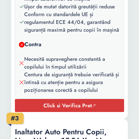
montare:
Ușor de mutat datorită greutății reduse
Conform cu standardele UE și
Omologare:
R44
regulamentul ECE 44/04, garantând
siguranță maximă pentru copii în mașină
Functii:
Husa detasabila
Culoare:
Rosu
Contra
Greutate:
360 g
Necesită supraveghere constantă a
copilului în timpul utilizării
Inaltime:
16 cm
Centura de siguranță trebuie verificată și
Latime:
42 cm
întinsă cu atenție pentru a asigura
poziționarea corectă a copilului
Adancime:
40 cm
Click si Verifica Pret
#3
Inaltator Auto Pentru Copii,