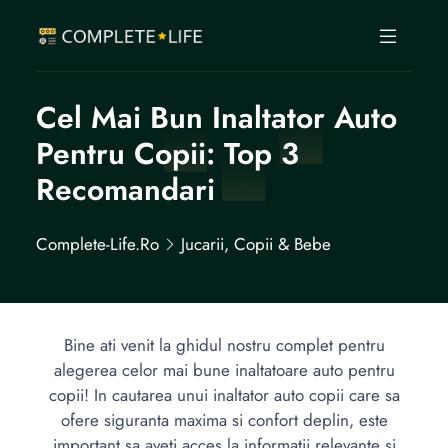
Cel Mai Bun Inaltator Auto
Pentru Copii: Top 3
Recomandari
Complete-Life.ro
Jucarii, Copii & Bebe
Bine ati venit la ghidul nostru complet pentru
alegerea celor mai bune inaltatoare auto pentru
copii! In cautarea unui inaltator auto copii care sa
ofere siguranta maxima si confort deplin, este
important sa aveti acces la informatii relevante si