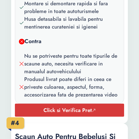
Culoare:
Negru
Montare si demontare rapida si fara
probleme in toate autoturismele
Greutate:
850 g
Husa detasabila si lavabila pentru
Inaltime:
18 cm
mentinerea curateniei si igienei
Latime:
41.5 cm
Contra
Adancime:
38 cm
Nu se potriveste pentru toate tipurile de
scaune auto, necesita verificare in
manualul autovehiculului
Produsul livrat poate diferi in ceea ce
priveste culoarea, aspectul, forma,
accesorizarea fata de prezentarea video
Click si Verifica Pret
#4
Scaun Auto Pentru Bebelusi Si