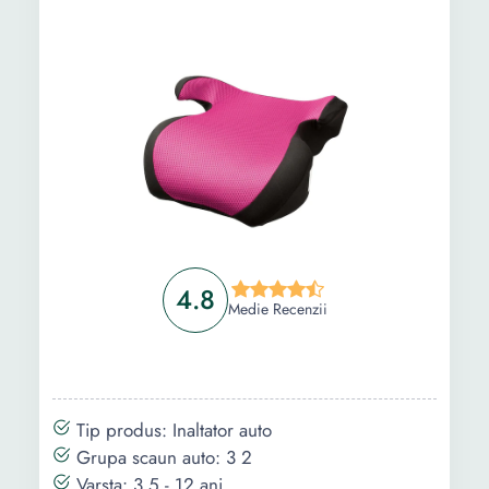
transformabil in inaltator auto, tetiera reglabila,
husa detasabila si lavabila, Gri
Informații
Ghid de cumparare
Intrebari Frecvente
4.8
Medie Recenzii
Tip produs: Inaltator auto
Grupa scaun auto: 3 2
Varsta: 3.5 - 12 ani