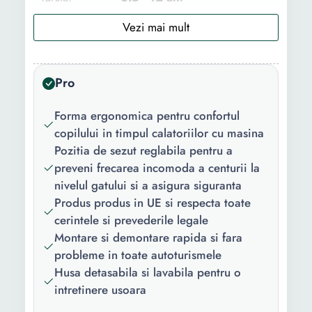
Interval
15 - 36 kg
greutate:
Inaltime copil:
100 - 150 cm
Pro
Pozitie
In sensul directiei de mers
Forma ergonomica pentru confortul
montare:
copilului in timpul calatoriilor cu masina
Sistem
Centura autovehicul
Pozitia de sezut reglabila pentru a
montare:
preveni frecarea incomoda a centurii la
nivelul gatului si a asigura siguranta
Omologare:
R44
Produs produs in UE si respecta toate
cerintele si prevederile legale
Functii:
Husa detasabila
Montare si demontare rapida si fara
Culoare:
Roz
probleme in toate autoturismele
Husa detasabila si lavabila pentru o
Greutate:
850 g
intretinere usoara
Inaltime:
18 cm