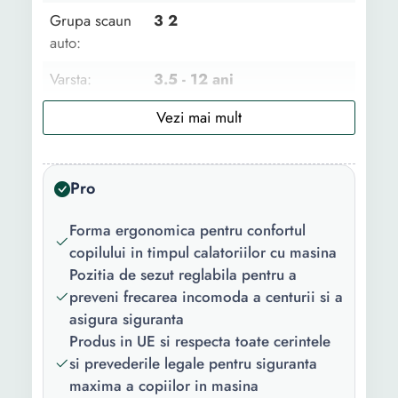
Grupa scaun
3 2
auto:
Varsta:
3.5 - 12 ani
Interval
15 - 36 kg
greutate:
Inaltime copil:
100 - 150 cm
Pro
Pozitie
In sensul directiei de mers
Forma ergonomica pentru confortul
montare:
copilului in timpul calatoriilor cu masina
Sistem
Centura autovehicul
Pozitia de sezut reglabila pentru a
montare:
preveni frecarea incomoda a centurii si a
asigura siguranta
Omologare:
R44
Produs in UE si respecta toate cerintele
si prevederile legale pentru siguranta
Functii:
Husa detasabila
maxima a copiilor in masina