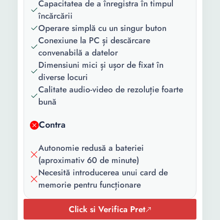
Capacitatea de a înregistra în timpul
Format foto:
JPG
încărcării
Operare simplă cu un singur buton
Rezolutie
1920 x 1080
Conexiune la PC și descărcare
video (px):
convenabilă a datelor
Format video:
AVI
Dimensiuni mici și ușor de fixat în
diverse locuri
Format audio:
MP3, MP4, WAW
Calitate audio-video de rezoluție foarte
bună
Capacitate
64 GB
stocare:
Contra
Slot memorie:
MicroSD 16GB(nu este
inclus)
Autonomie redusă a bateriei
(aproximativ 60 de minute)
Sistem de
Android iOS Windows
Necesită introducerea unui card de
operare
Universal
memorie pentru funcționare
compatibil:
Click si Verifica Pret
Autonomie:
2 h