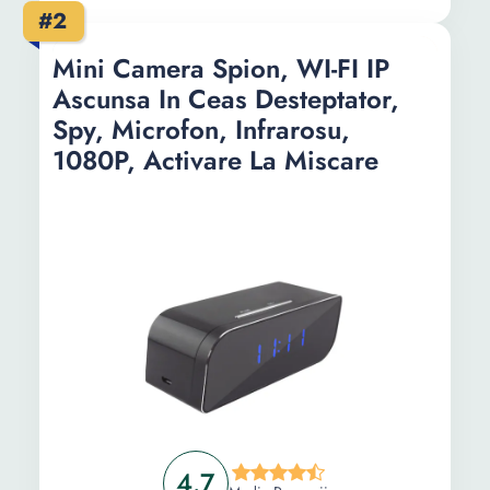
#2
Culoare:
Negru lacuit
Mini Camera Spion, WI-FI IP
Continut
1 x Manual de utilizare 1 x
Ascunsa In Ceas Desteptator,
pachet:
Pix spion
Spy, Microfon, Infrarosu,
Lungime:
150 mm
1080P, Activare La Miscare
Latime:
10 mm
Greutate:
100 g
4.7