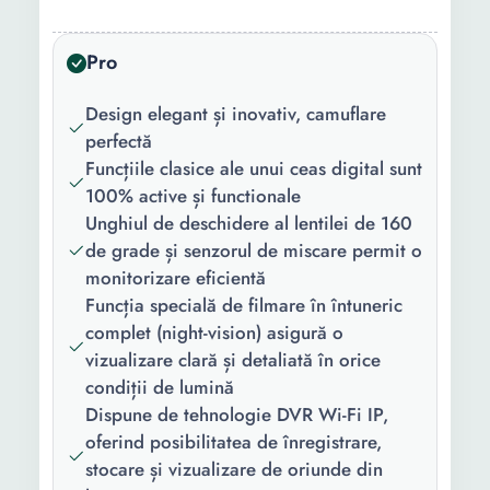
reincarcabil, se incarca de
la USB Inregistrare in bucla
Pro
IR NightVision Activare la
detectarea miscarii
Design elegant și inovativ, camuflare
Functionare in mod
perfectă
continuu 24 de ore
Funcțiile clasice ale unui ceas digital sunt
Rezolutie poza
1280 x 1024
100% active și functionale
(px):
Unghiul de deschidere al lentilei de 160
de grade și senzorul de miscare permit o
Format foto:
JPEG
monitorizare eficientă
Funcția specială de filmare în întuneric
Rezolutie
1080 x 720
complet (night-vision) asigură o
video (px):
vizualizare clară și detaliată în orice
Format video:
AVI
condiții de lumină
Dispune de tehnologie DVR Wi-Fi IP,
Format audio:
MP3
oferind posibilitatea de înregistrare,
stocare și vizualizare de oriunde din
Capacitate
128 GB