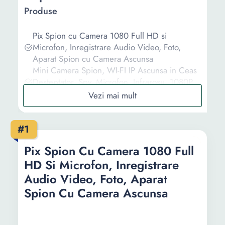
Produse
Pix Spion cu Camera 1080 Full HD si
Microfon, Inregistrare Audio Video, Foto,
Aparat Spion cu Camera Ascunsa
Mini Camera Spion, WI-FI IP Ascunsa in Ceas
Desteptator, Spy, Microfon, Infrarosu, 1080P,
Activare la Miscare
Pix Spion Camera 1080 HD si Microfon ,
Inregistrare Audio Video, Foto , Aparat Spion
#1
cu Camera Ascunsa
Microfon spion de urmarire mini A8
Pix Spion Cu Camera 1080 Full
GPS/GSM/GPRS Global Tracker
HD Si Microfon, Inregistrare
Microfon spion de urmarire mini A8
GPS/GSM/GPRS Global Tracker
Audio Video, Foto, Aparat
Spion Cu Camera Ascunsa
Informații
Ghid de cumparare