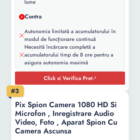
lume
stocare:
Slot memorie:
132GB(Nu este inclus)
Contra
Sistem de
Universal
Autonomia limitată a acumulatorului în
operare
modul de funcționare continuă
compatibil:
Necesită încărcare completă a
acumulatorului timp de 8 ore pentru a
Autonomie:
24 h
asigura autonomia maximă
Culoare:
Negru
Click si Verifica Pret
Continut
Manual de instructiuni
pachet:
Cablu alimentare Ceas cu
#3
camera HD
Pix Spion Camera 1080 HD Si
Lungime:
11 cm
Microfon , Inregistrare Audio
Video, Foto , Aparat Spion Cu
Latime:
5 cm
Camera Ascunsa
Inaltime:
4 cm