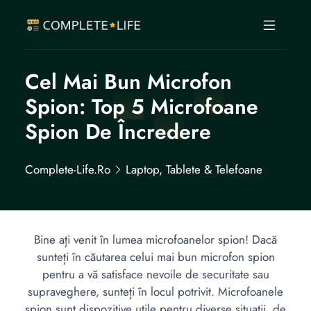
Cel Mai Bun Microfon
Spion: Top 5 Microfoane
Spion De Încredere
Complete-Life.ro
Laptop, Tablete & Telefoane
Bine ați venit în lumea microfoanelor spion! Dacă
sunteți în căutarea celui mai bun microfon spion
pentru a vă satisface nevoile de securitate sau
supraveghere, sunteți în locul potrivit. Microfoanele
spion sunt dispozitive utile pentru diverse situații, de